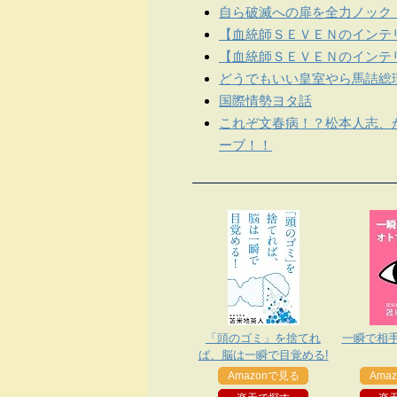
自ら破滅への扉を全力ノック
【血統師ＳＥＶＥＮのインテリ
【血統師ＳＥＶＥＮのインテリ
どうでもいい皇室やら馬詰総
国際情勢ヨタ話
これぞ文春病！？松本人志、
ーブ！！
「頭のゴミ」を捨てれ
一瞬で相
ば、脳は一瞬で目覚める!
Amazonで見る
Ama