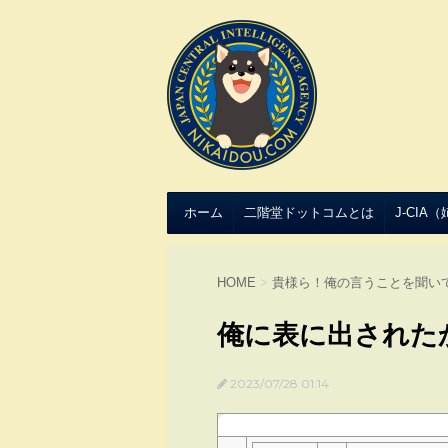
ホーム
二階堂ドットコムとは
J-CIA
HOME
>
貴様ら！俺の言うことを聞い
俺に表に出された
2023/07/28 01:14