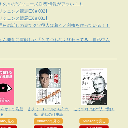
！久々の“ジャニーズ崩壊”情報がアツい！！
ジェンス競馬EX＃032】
ジェンス競馬EX＃031】
理らの話しの裏でクソ役人は着々と利権を作っている！！
がん発覚に貢献した「とてつもなく終わってる」自己中ム
手をオトす洗脳
あえて、レールから外れ
こうすれば必ず人は動く
術
る。逆転の仕事論
zonで見る
Amazonで見る
Amazonで見る