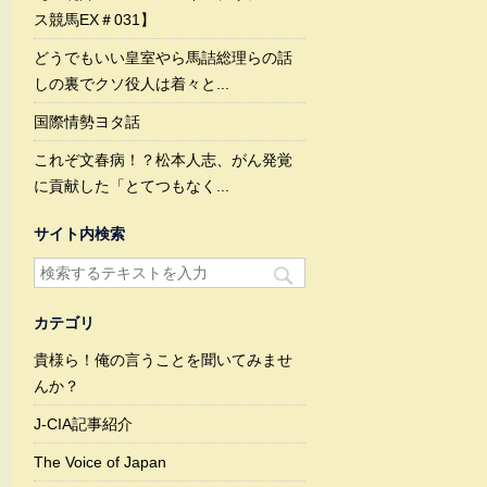
ス競馬EX＃031】
どうでもいい皇室やら馬詰総理らの話
しの裏でクソ役人は着々と...
国際情勢ヨタ話
これぞ文春病！？松本人志、がん発覚
に貢献した「とてつもなく...
サイト内検索
カテゴリ
貴様ら！俺の言うことを聞いてみませ
んか？
J-CIA記事紹介
The Voice of Japan