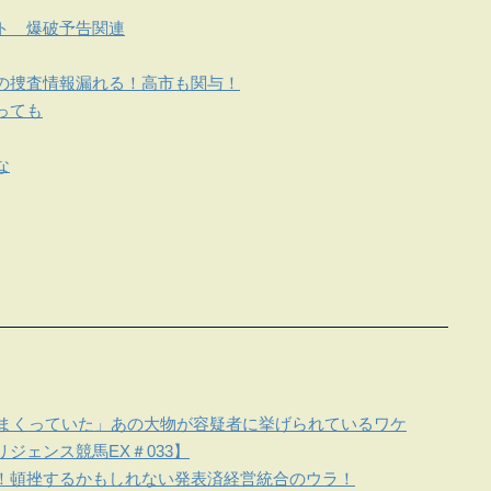
ト 爆破予告関連
の捜査情報漏れる！高市も関与！
っても
な
しまくっていた」あの大物が容疑者に挙げられているワケ
ジェンス競馬EX＃033】
！頓挫するかもしれない発表済経営統合のウラ！