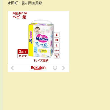
永田町・霞ヶ関血風録