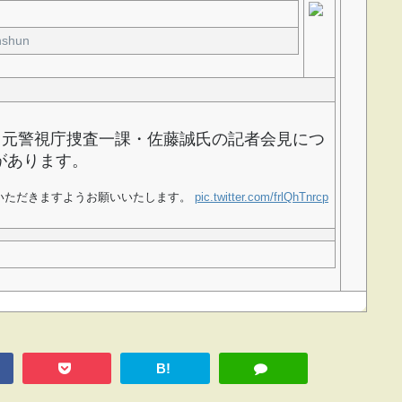
shun‬⁩
る元警視庁捜査一課・佐藤誠氏の記者会見につ
があります。
いただきますようお願いいたします。
pic.twitter.com/frlQhTnrcp
B!