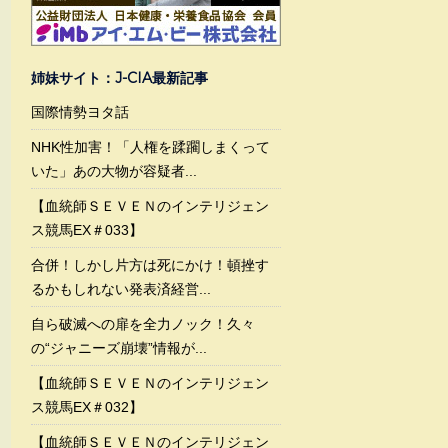
姉妹サイト：J-CIA最新記事
国際情勢ヨタ話
NHK性加害！「人権を蹂躙しまくって
いた」あの大物が容疑者...
【血統師ＳＥＶＥＮのインテリジェン
ス競馬EX＃033】
合併！しかし片方は死にかけ！頓挫す
るかもしれない発表済経営...
自ら破滅への扉を全力ノック！久々
の“ジャニーズ崩壊”情報が...
【血統師ＳＥＶＥＮのインテリジェン
ス競馬EX＃032】
【血統師ＳＥＶＥＮのインテリジェン