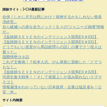
姉妹サイト：J-CIA最新記事
合併！しかし片方は死にかけ！頓挫するかもしれない発表
済経営...
自ら破滅への扉を全力ノック！久々の“ジャニーズ崩壊”情報
が...
【血統師ＳＥＶＥＮのインテリジェンス競馬EX＃032】
【血統師ＳＥＶＥＮのインテリジェンス競馬EX＃031】
どうでもいい皇室やら馬詰総理らの話しの裏でクソ役人は
着々と...
国際情勢ヨタ話
これぞ文春病！？松本人志、がん発覚に貢献した「とてつ
もなく...
【血統師ＳＥＶＥＮのインテリジェンス競馬EX＃028】
河原乞食大戦争！！そして表面上しか汲み取れないクズマ
スゴミ
情報漏洩をわかっていない日本政府・企業は猛反省を！公
安・外...
サイト内検索