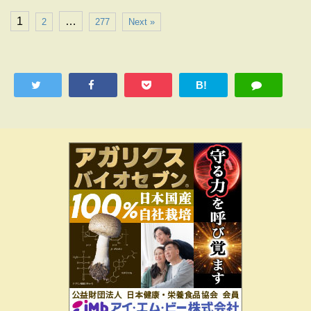
1
…
2
277
Next »
B!