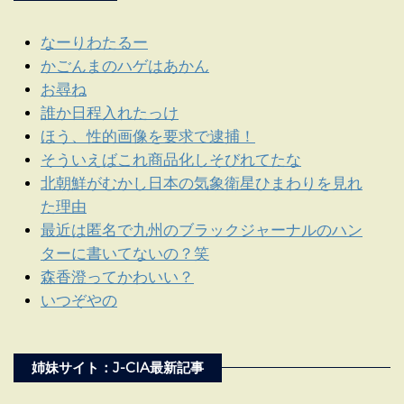
なーりわたるー
かごんまのハゲはあかん
お尋ね
誰か日程入れたっけ
ほう、性的画像を要求で逮捕！
そういえばこれ商品化しそびれてたな
北朝鮮がむかし日本の気象衛星ひまわりを見れ
た理由
最近は匿名で九州のブラックジャーナルのハン
ターに書いてないの？笑
森香澄ってかわいい？
いつぞやの
姉妹サイト：J-CIA最新記事