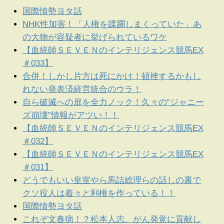
国際情勢ヨタ話
NHK性加害！「人権を蹂躙しまくっていた」あ
の大物が容疑者に挙げられているワケ
【血統師ＳＥＶＥＮのインテリジェンス競馬EX
＃033】
合併！しかし片方は死にかけ！頓挫するかもし
れない発表済経営統合のウラ！
自ら破滅への扉を全力ノック！久々の“ジャニー
ズ崩壊”情報がアツい！！
【血統師ＳＥＶＥＮのインテリジェンス競馬EX
＃032】
【血統師ＳＥＶＥＮのインテリジェンス競馬EX
＃031】
どうでもいい皇室やら馬詰総理らの話しの裏で
クソ役人は着々と利権を作っている！！
国際情勢ヨタ話
これぞ文春病！？松本人志、がん発覚に貢献し