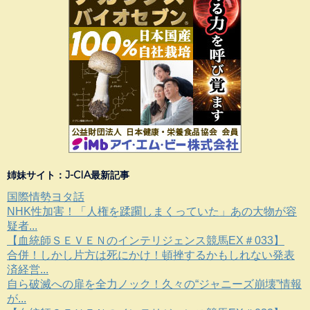
姉妹サイト：J-CIA最新記事
国際情勢ヨタ話
NHK性加害！「人権を蹂躙しまくっていた」あの大物が容
疑者...
【血統師ＳＥＶＥＮのインテリジェンス競馬EX＃033】
合併！しかし片方は死にかけ！頓挫するかもしれない発表
済経営...
自ら破滅への扉を全力ノック！久々の“ジャニーズ崩壊”情報
が...