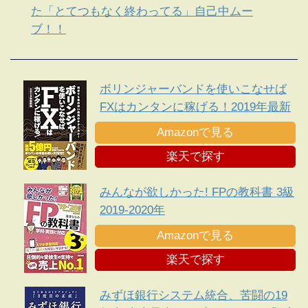
た「とてつもなく終わってる」自己中ムー
ブ！！
ボリンジャーバンドを使いこなせば
FXはカンタンに稼げる！2019年最新
版
Amazonで見る
楽天で探す
みんなが欲しかった! FPの教科書 3級
2019-2020年
Amazonで見る
楽天で探す
みずほ銀行システム統合、苦闘の19