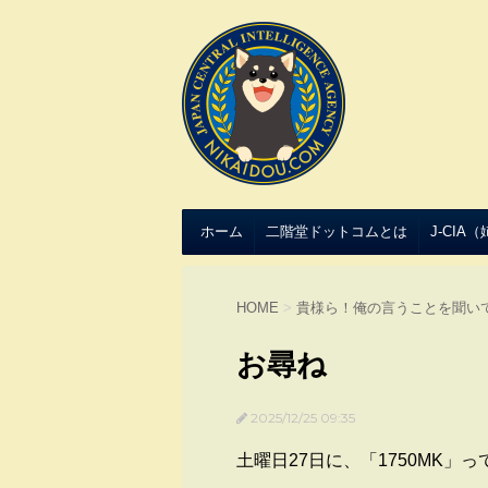
ホーム
二階堂ドットコムとは
J-CIA
HOME
>
貴様ら！俺の言うことを聞い
お尋ね
2025/12/25 09:35
土曜日27日に、「1750MK」