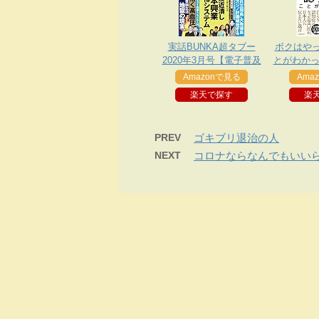
実話BUNKA超タブー
ボクはや
2020年3月号【電子普及
とがわかっ
版】
症になっ
Amazonで見る
Ama
本人に
楽天で探す
楽
PREV
ゴキブリ退治の人
NEXT
コロナならなんでもいい