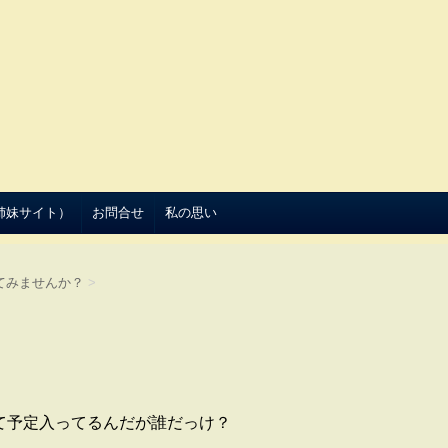
（姉妹サイト）
お問合せ
私の思い
てみませんか？
>
って予定入ってるんだが誰だっけ？