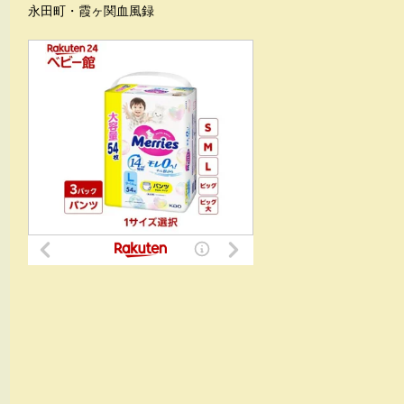
永田町・霞ヶ関血風録