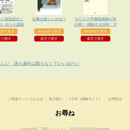
っと認知症のこ
仕事は楽しいかね？
カリスマ予備校講師が初
た 自らも認知
公開！ 感動する説明「す
た専門医が、日
ぐできる」型
zonで見る
Amazonで見る
Amazonで見る
伝えたい遺言
天で探す
楽天で探す
楽天で探す
らしい 誰も責任は取らなくていいみたい
二階堂ドットコムとは
私の思い
J-CIA（姉妹サイト）
お問合せ
お尋ね
Copyright© 二階堂ドットコム , 2026 All Rights Reserved.