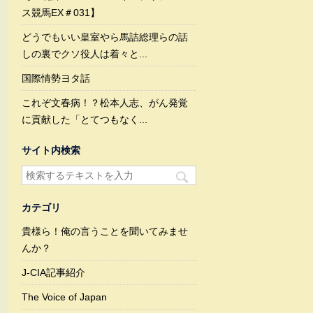
ス競馬EX＃031】
どうでもいい皇室やら馬詰総理らの話
しの裏でクソ役人は着々と...
国際情勢ヨタ話
これぞ文春病！？松本人志、がん発覚
に貢献した「とてつもなく...
サイト内検索
カテゴリ
貴様ら！俺の言うことを聞いてみませ
んか？
J-CIA記事紹介
The Voice of Japan