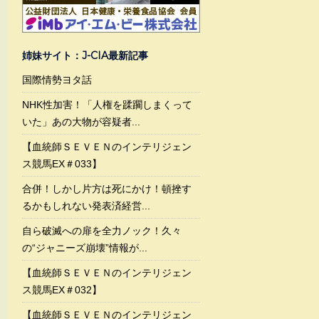
姉妹サイト：J-CIA最新記事
国際情勢ヨタ話
NHK性加害！「人権を蹂躙しまくって
いた」あの大物が容疑者...
【血統師ＳＥＶＥＮのインテリジェン
ス競馬EX＃033】
合併！しかし片方は死にかけ！頓挫す
るかもしれない発表済経営...
自ら破滅への扉を全力ノック！久々
の“ジャニーズ崩壊”情報が...
【血統師ＳＥＶＥＮのインテリジェン
ス競馬EX＃032】
【血統師ＳＥＶＥＮのインテリジェン