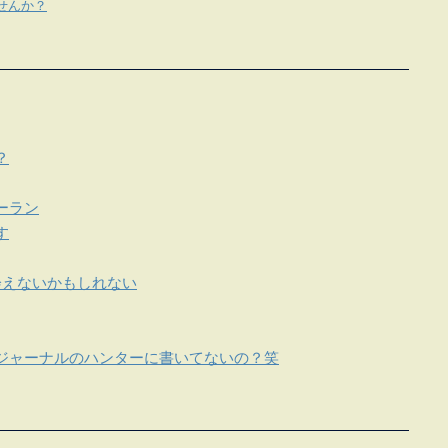
せんか？
？
ーラン
す
会えないかもしれない
ジャーナルのハンターに書いてないの？笑