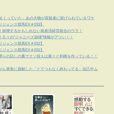
しまくっていた」あの大物が容疑者に挙げられているワケ
ジェンス競馬EX＃033】
！頓挫するかもしれない発表済経営統合のウラ！
！久々の“ジャニーズ崩壊”情報がアツい！！
ジェンス競馬EX＃032】
ジェンス競馬EX＃031】
理らの話しの裏でクソ役人は着々と利権を作っている！！
がん発覚に貢献した「とてつもなく終わってる」自己中ム