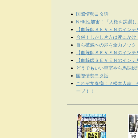
国際情勢ヨタ話
NHK性加害！「人権を蹂躙
【血統師ＳＥＶＥＮのインテリ
合併！しかし片方は死にかけ
自ら破滅への扉を全力ノック
【血統師ＳＥＶＥＮのインテリ
【血統師ＳＥＶＥＮのインテリ
どうでもいい皇室やら馬詰総
国際情勢ヨタ話
これぞ文春病！？松本人志、
ーブ！！