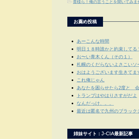
-
貴様ら！俺の言うことを聞いてみま
お薦め投稿
あーこんな時間
明日１８時誰かと約束してる
お〜い青木くん（その１）
札幌のくだらないよさこいソ
おはようございます生きてま
これ俺じゃん
あなたを困らせたら2度と 
トランプはやはりさすがだよ
なんだっけ、。。
最近は匿名で九州のブラック
姉妹サイト：J-CIA最新記事