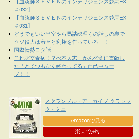
【血統師ＳＥＶＥＮのインテリジェンス競馬EX
＃032】
【血統師ＳＥＶＥＮのインテリジェンス競馬EX
＃031】
どうでもいい皇室やら馬詰総理らの話しの裏で
クソ役人は着々と利権を作っている！！
国際情勢ヨタ話
これぞ文春病！？松本人志、がん発覚に貢献し
た「とてつもなく終わってる」自己中ムー
ブ！！
スクランブル・アーカイブ クラシッ
ク・ミニ
Amazonで見る
楽天で探す