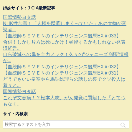
姉妹サイト：J-CIA最新記事
国際情勢ヨタ話
NHK性加害！「人権を蹂躙しまくっていた」あの大物が容
疑者...
【血統師ＳＥＶＥＮのインテリジェンス競馬EX＃033】
合併！しかし片方は死にかけ！頓挫するかもしれない発表
済経営...
自ら破滅への扉を全力ノック！久々の“ジャニーズ崩壊”情報
が...
【血統師ＳＥＶＥＮのインテリジェンス競馬EX＃032】
【血統師ＳＥＶＥＮのインテリジェンス競馬EX＃031】
どうでもいい皇室やら馬詰総理らの話しの裏でクソ役人は
着々と...
国際情勢ヨタ話
これぞ文春病！？松本人志、がん発覚に貢献した「とてつ
もなく...
サイト内検索