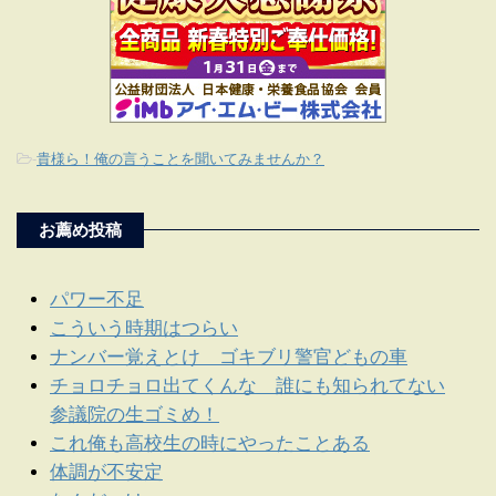
-
貴様ら！俺の言うことを聞いてみませんか？
お薦め投稿
パワー不足
こういう時期はつらい
ナンバー覚えとけ ゴキブリ警官どもの車
チョロチョロ出てくんな 誰にも知られてない
参議院の生ゴミめ！
これ俺も高校生の時にやったことある
体調が不安定