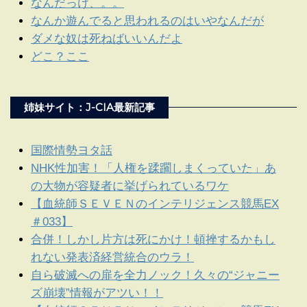
なんだっけ、。。
なんか遊んでると思われるのはいやなんだが
ダメな奴は死ねばいいんだよ
どこ？ここ
姉妹サイト：J-CIA最新記事
国際情勢ヨタ話
NHK性加害！「人権を蹂躙しまくっていた」あ
の大物が容疑者に挙げられているワケ
【血統師ＳＥＶＥＮのインテリジェンス競馬EX
＃033】
合併！しかし片方は死にかけ！頓挫するかもし
れない発表済経営統合のウラ！
自ら破滅への扉を全力ノック！久々の“ジャニー
ズ崩壊”情報がアツい！！