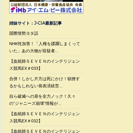
姉妹サイト：J-CIA最新記事
国際情勢ヨタ話
NHK性加害！「人権を蹂躙しまくって
いた」あの大物が容疑者...
【血統師ＳＥＶＥＮのインテリジェン
ス競馬EX＃033】
合併！しかし片方は死にかけ！頓挫す
るかもしれない発表済経営...
自ら破滅への扉を全力ノック！久々
の“ジャニーズ崩壊”情報が...
【血統師ＳＥＶＥＮのインテリジェン
ス競馬EX＃032】
【血統師ＳＥＶＥＮのインテリジェン