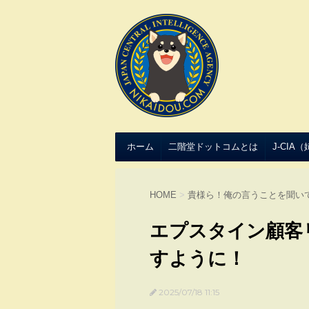
ホーム
二階堂ドットコムとは
J-CIA
HOME
>
貴様ら！俺の言うことを聞い
エプスタイン顧客
すように！
2025/07/18 11:15