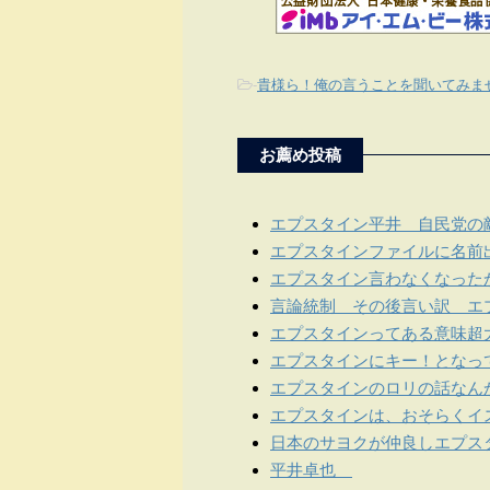
-
貴様ら！俺の言うことを聞いてみま
お薦め投稿
エプスタイン平井 自民党の
エプスタインファイルに名前
エプスタイン言わなくなった
言論統制 その後言い訳 エ
エプスタインってある意味超
エプスタインにキー！となっ
エプスタインのロリの話なん
エプスタインは、おそらくイ
日本のサヨクが仲良しエプス
平井卓也