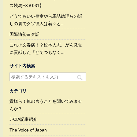
ス競馬EX＃031】
どうでもいい皇室やら馬詰総理らの話
しの裏でクソ役人は着々と...
国際情勢ヨタ話
これぞ文春病！？松本人志、がん発覚
に貢献した「とてつもなく...
サイト内検索
カテゴリ
貴様ら！俺の言うことを聞いてみませ
んか？
J-CIA記事紹介
The Voice of Japan