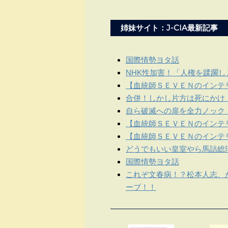
姉妹サイト：J-CIA最新記事
国際情勢ヨタ話
NHK性加害！「人権を蹂躙
【血統師ＳＥＶＥＮのインテリ
合併！しかし片方は死にかけ
自ら破滅への扉を全力ノック
【血統師ＳＥＶＥＮのインテリ
【血統師ＳＥＶＥＮのインテリ
どうでもいい皇室やら馬詰総
国際情勢ヨタ話
これぞ文春病！？松本人志、
ーブ！！