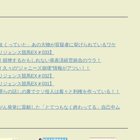
しまくっていた」あの大物が容疑者に挙げられているワケ
ジェンス競馬EX＃033】
！頓挫するかもしれない発表済経営統合のウラ！
！久々の“ジャニーズ崩壊”情報がアツい！！
ジェンス競馬EX＃032】
ジェンス競馬EX＃031】
理らの話しの裏でクソ役人は着々と利権を作っている！！
がん発覚に貢献した「とてつもなく終わってる」自己中ム