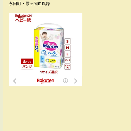
永田町・霞ヶ関血風録