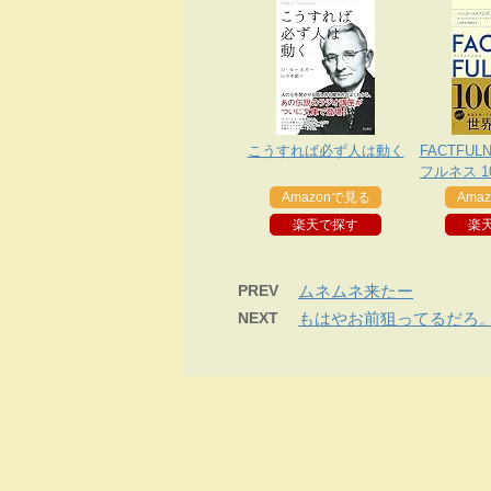
こうすれば必ず人は動く
FACTFUL
フルネス 
乗り越え
Amazonで見る
Ama
世界を正
楽天で探す
楽
PREV
ムネムネ来たー
NEXT
もはやお前狙ってるだろ