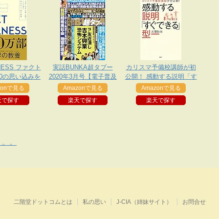
NESS ファクト
実話BUNKA超タブー
カリスマ予備校講師が初
10の思い込みを
2020年3月号【電子普及
公開！ 感動する説明「す
、データを基に
版】
ぐできる」型
zonで見る
Amazonで見る
Amazonで見る
しく見る習慣
天で探す
楽天で探す
楽天で探す
。。。
二階堂ドットコムとは
私の思い
J-CIA（姉妹サイト）
お問合せ