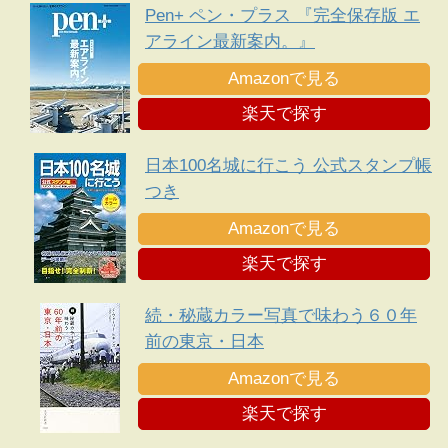
Pen+ ペン・プラス 『完全保存版 エ
アライン最新案内。』
Amazonで見る
楽天で探す
日本100名城に行こう 公式スタンプ帳
つき
Amazonで見る
楽天で探す
続・秘蔵カラー写真で味わう６０年
前の東京・日本
Amazonで見る
楽天で探す