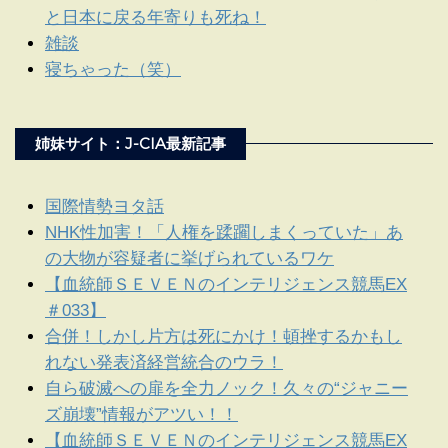
と日本に戻る年寄りも死ね！
雑談
寝ちゃった（笑）
姉妹サイト：J-CIA最新記事
国際情勢ヨタ話
NHK性加害！「人権を蹂躙しまくっていた」あ
の大物が容疑者に挙げられているワケ
【血統師ＳＥＶＥＮのインテリジェンス競馬EX
＃033】
合併！しかし片方は死にかけ！頓挫するかもし
れない発表済経営統合のウラ！
自ら破滅への扉を全力ノック！久々の“ジャニー
ズ崩壊”情報がアツい！！
【血統師ＳＥＶＥＮのインテリジェンス競馬EX