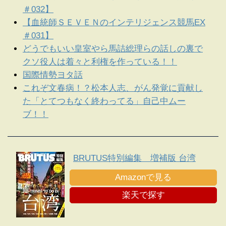
＃032】
【血統師ＳＥＶＥＮのインテリジェンス競馬EX
＃031】
どうでもいい皇室やら馬詰総理らの話しの裏で
クソ役人は着々と利権を作っている！！
国際情勢ヨタ話
これぞ文春病！？松本人志、がん発覚に貢献し
た「とてつもなく終わってる」自己中ムー
ブ！！
BRUTUS特別編集 増補版 台湾
Amazonで見る
楽天で探す