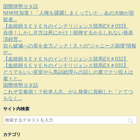
国際情勢ヨタ話
NHK性加害！「人権を蹂躙しまくっていた」あの大物が容
疑者...
【血統師ＳＥＶＥＮのインテリジェンス競馬EX＃033】
合併！しかし片方は死にかけ！頓挫するかもしれない発表
済経営...
自ら破滅への扉を全力ノック！久々の“ジャニーズ崩壊”情報
が...
【血統師ＳＥＶＥＮのインテリジェンス競馬EX＃032】
【血統師ＳＥＶＥＮのインテリジェンス競馬EX＃031】
どうでもいい皇室やら馬詰総理らの話しの裏でクソ役人は
着々と...
国際情勢ヨタ話
これぞ文春病！？松本人志、がん発覚に貢献した「とてつ
もなく...
サイト内検索
カテゴリ