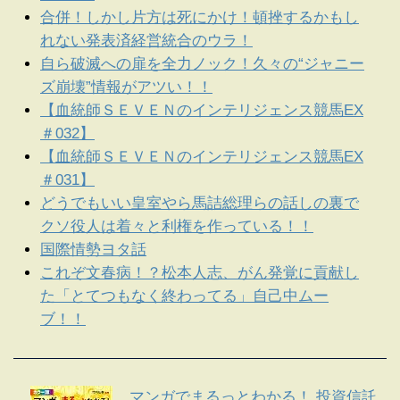
合併！しかし片方は死にかけ！頓挫するかもし
れない発表済経営統合のウラ！
自ら破滅への扉を全力ノック！久々の“ジャニー
ズ崩壊”情報がアツい！！
【血統師ＳＥＶＥＮのインテリジェンス競馬EX
＃032】
【血統師ＳＥＶＥＮのインテリジェンス競馬EX
＃031】
どうでもいい皇室やら馬詰総理らの話しの裏で
クソ役人は着々と利権を作っている！！
国際情勢ヨタ話
これぞ文春病！？松本人志、がん発覚に貢献し
た「とてつもなく終わってる」自己中ムー
ブ！！
マンガでまるっとわかる！ 投資信託