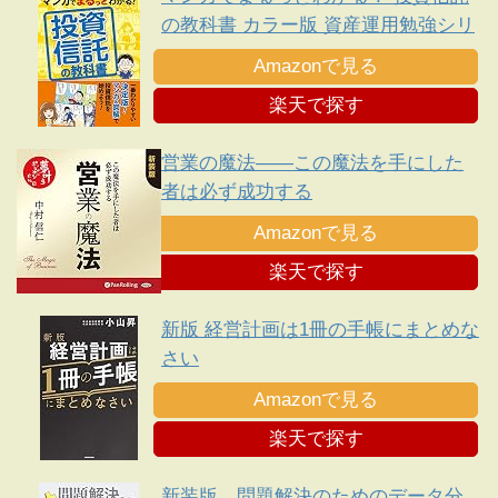
の教科書 カラー版 資産運用勉強シリ
ーズ
Amazonで見る
楽天で探す
営業の魔法――この魔法を手にした
者は必ず成功する
Amazonで見る
楽天で探す
新版 経営計画は1冊の手帳にまとめな
さい
Amazonで見る
楽天で探す
新装版 問題解決のためのデータ分