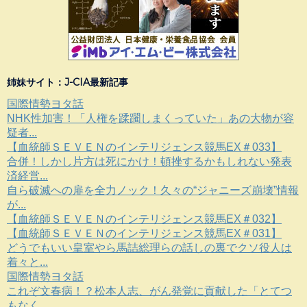
姉妹サイト：J-CIA最新記事
国際情勢ヨタ話
NHK性加害！「人権を蹂躙しまくっていた」あの大物が容
疑者...
【血統師ＳＥＶＥＮのインテリジェンス競馬EX＃033】
合併！しかし片方は死にかけ！頓挫するかもしれない発表
済経営...
自ら破滅への扉を全力ノック！久々の“ジャニーズ崩壊”情報
が...
【血統師ＳＥＶＥＮのインテリジェンス競馬EX＃032】
【血統師ＳＥＶＥＮのインテリジェンス競馬EX＃031】
どうでもいい皇室やら馬詰総理らの話しの裏でクソ役人は
着々と...
国際情勢ヨタ話
これぞ文春病！？松本人志、がん発覚に貢献した「とてつ
もなく...