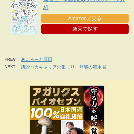
析
Amazonで見る
楽天で探す
PREV
あいろーど厚田
NEXT
所詮バカキャリアの集まり、無能の農水省