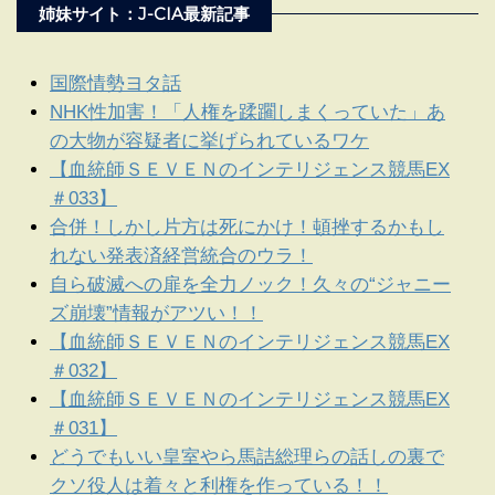
姉妹サイト：J-CIA最新記事
国際情勢ヨタ話
NHK性加害！「人権を蹂躙しまくっていた」あ
の大物が容疑者に挙げられているワケ
【血統師ＳＥＶＥＮのインテリジェンス競馬EX
＃033】
合併！しかし片方は死にかけ！頓挫するかもし
れない発表済経営統合のウラ！
自ら破滅への扉を全力ノック！久々の“ジャニー
ズ崩壊”情報がアツい！！
【血統師ＳＥＶＥＮのインテリジェンス競馬EX
＃032】
【血統師ＳＥＶＥＮのインテリジェンス競馬EX
＃031】
どうでもいい皇室やら馬詰総理らの話しの裏で
クソ役人は着々と利権を作っている！！