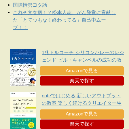
国際情勢ヨタ話
これぞ文春病！？松本人志、がん発覚に貢献し
た「とてつもなく終わってる」自己中ムー
ブ！！
1兆ドルコーチ シリコンバレーのレジ
ェンド ビル・キャンベルの成功の教
え
Amazonで見る
楽天で探す
noteではじめる 新しいアウトプット
の教室 楽しく続けるクリエイター生
活 できるビジネスシリーズ
Amazonで見る
楽天で探す