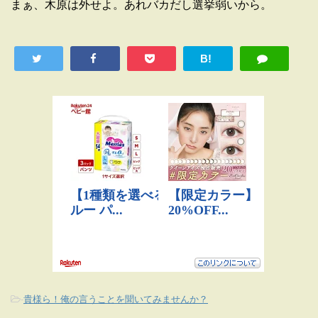
まぁ、木原は外せよ。あれバカだし選挙弱いから。
B!
-
貴様ら！俺の言うことを聞いてみませんか？