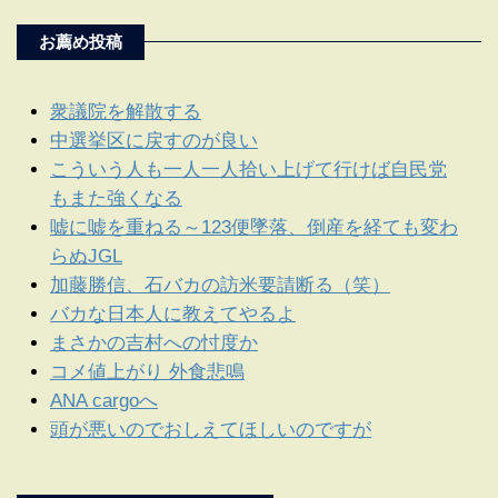
お薦め投稿
衆議院を解散する
中選挙区に戻すのが良い
こういう人も一人一人拾い上げて行けば自民党
もまた強くなる
嘘に嘘を重ねる～123便墜落、倒産を経ても変わ
らぬJGL
加藤勝信、石バカの訪米要請断る（笑）
バカな日本人に教えてやるよ
まさかの吉村への忖度か
コメ値上がり 外食悲鳴
ANA cargoへ
頭が悪いのでおしえてほしいのですが