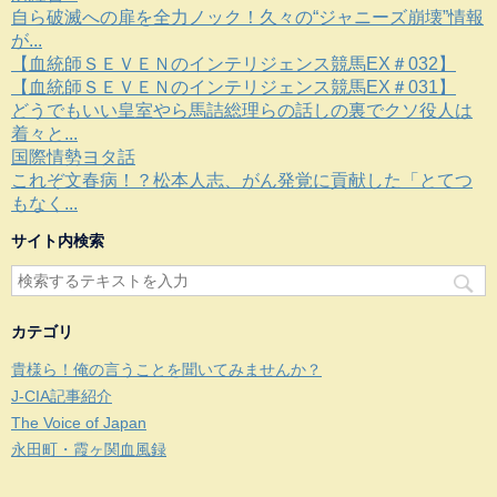
自ら破滅への扉を全力ノック！久々の“ジャニーズ崩壊”情報
が...
【血統師ＳＥＶＥＮのインテリジェンス競馬EX＃032】
【血統師ＳＥＶＥＮのインテリジェンス競馬EX＃031】
どうでもいい皇室やら馬詰総理らの話しの裏でクソ役人は
着々と...
国際情勢ヨタ話
これぞ文春病！？松本人志、がん発覚に貢献した「とてつ
もなく...
サイト内検索
カテゴリ
貴様ら！俺の言うことを聞いてみませんか？
J-CIA記事紹介
The Voice of Japan
永田町・霞ヶ関血風録