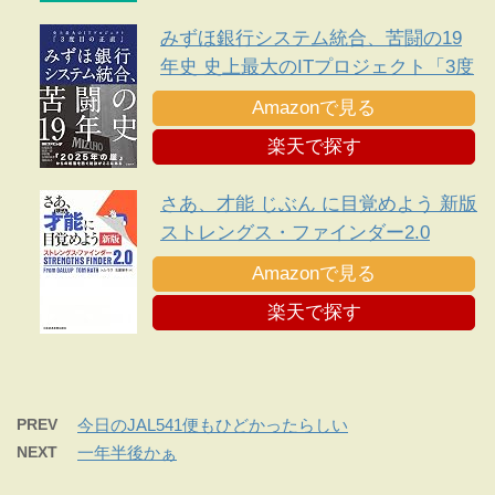
みずほ銀行システム統合、苦闘の19
年史 史上最大のITプロジェクト「3度
目の正直」
Amazonで見る
楽天で探す
さあ、才能 じぶん に目覚めよう 新版
ストレングス・ファインダー2.0
Amazonで見る
楽天で探す
PREV
今日のJAL541便もひどかったらしい
NEXT
一年半後かぁ