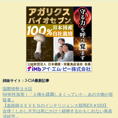
姉妹サイト：J-CIA最新記事
国際情勢ヨタ話
NHK性加害！「人権を蹂躙しまくっていた」あの大物が容
疑者...
【血統師ＳＥＶＥＮのインテリジェンス競馬EX＃033】
合併！しかし片方は死にかけ！頓挫するかもしれない発表
済経営...