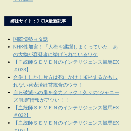
姉妹サイト：J-CIA最新記事
国際情勢ヨタ話
NHK性加害！「人権を蹂躙しまくっていた」あ
の大物が容疑者に挙げられているワケ
【血統師ＳＥＶＥＮのインテリジェンス競馬EX
＃033】
合併！しかし片方は死にかけ！頓挫するかもし
れない発表済経営統合のウラ！
自ら破滅への扉を全力ノック！久々の“ジャニー
ズ崩壊”情報がアツい！！
【血統師ＳＥＶＥＮのインテリジェンス競馬EX
＃032】
【血統師ＳＥＶＥＮのインテリジェンス競馬EX
＃031】