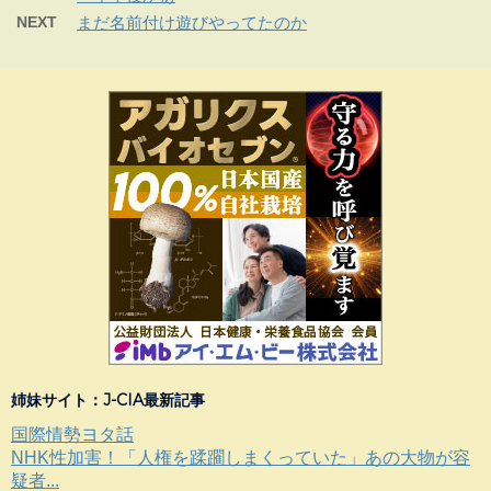
NEXT
まだ名前付け遊びやってたのか
姉妹サイト：J-CIA最新記事
国際情勢ヨタ話
NHK性加害！「人権を蹂躙しまくっていた」あの大物が容
疑者...