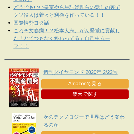
どうでもいい皇室やら馬詰総理らの話しの裏で
クソ役人は着々と利権を作っている！！
国際情勢ヨタ話
これぞ文春病！？松本人志、がん発覚に貢献し
た「とてつもなく終わってる」自己中ムー
ブ！！
週刊ダイヤモンド 2020年 2/22号
Amazonで見る
楽天で探す
次のテクノロジーで世界はどう変わ
るのか