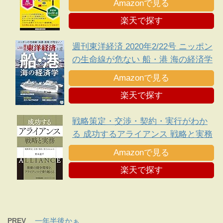
Amazonで見る
楽天で探す
週刊東洋経済 2020年2/22号 ニッポン
の生命線が危ない 船・港 海の経済学
Amazonで見る
楽天で探す
戦略策定・交渉・契約・実行がわか
る 成功するアライアンス 戦略と実務
Amazonで見る
楽天で探す
PREV
一年半後かぁ