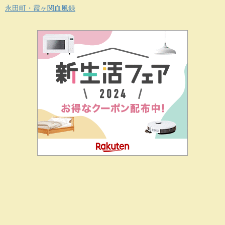
永田町・霞ヶ関血風録
二階堂ドットコムとは
私の思い
J-CIA（姉妹サイト）
お問
合せ