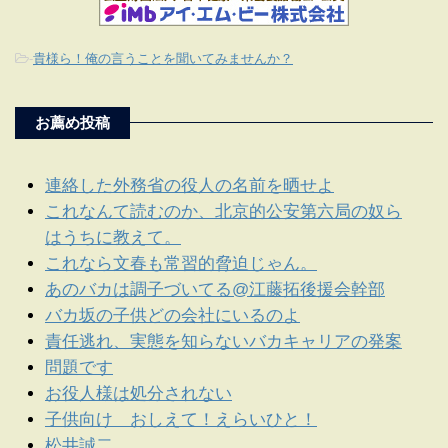
-
貴様ら！俺の言うことを聞いてみませんか？
お薦め投稿
連絡した外務省の役人の名前を晒せよ
これなんて読むのか、北京的公安第六局の奴ら
はうちに教えて。
これなら文春も常習的脅迫じゃん。
あのバカは調子づいてる@江藤拓後援会幹部
バカ坂の子供どの会社にいるのよ
責任逃れ、実態を知らないバカキャリアの発案
問題です
お役人様は処分されない
子供向け おしえて！えらいひと！
松井誠二