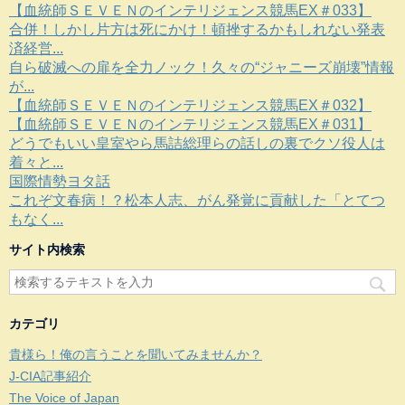
【血統師ＳＥＶＥＮのインテリジェンス競馬EX＃033】
合併！しかし片方は死にかけ！頓挫するかもしれない発表
済経営...
自ら破滅への扉を全力ノック！久々の“ジャニーズ崩壊”情報
が...
【血統師ＳＥＶＥＮのインテリジェンス競馬EX＃032】
【血統師ＳＥＶＥＮのインテリジェンス競馬EX＃031】
どうでもいい皇室やら馬詰総理らの話しの裏でクソ役人は
着々と...
国際情勢ヨタ話
これぞ文春病！？松本人志、がん発覚に貢献した「とてつ
もなく...
サイト内検索
カテゴリ
貴様ら！俺の言うことを聞いてみませんか？
J-CIA記事紹介
The Voice of Japan