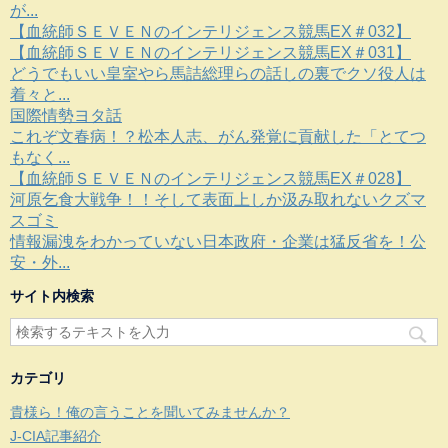
が...
【血統師ＳＥＶＥＮのインテリジェンス競馬EX＃032】
【血統師ＳＥＶＥＮのインテリジェンス競馬EX＃031】
どうでもいい皇室やら馬詰総理らの話しの裏でクソ役人は
着々と...
国際情勢ヨタ話
これぞ文春病！？松本人志、がん発覚に貢献した「とてつ
もなく...
【血統師ＳＥＶＥＮのインテリジェンス競馬EX＃028】
河原乞食大戦争！！そして表面上しか汲み取れないクズマ
スゴミ
情報漏洩をわかっていない日本政府・企業は猛反省を！公
安・外...
サイト内検索
カテゴリ
貴様ら！俺の言うことを聞いてみませんか？
J-CIA記事紹介