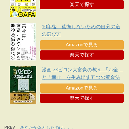
楽天で探す
10年後、後悔しないための自分の道
の選び方
Amazonで見る
楽天で探す
漫画 バビロン大富豪の教え 「お金」
と「幸せ」を生み出す五つの黄金法
則
Amazonで見る
楽天で探す
PREV
あなたが落としたのは。。。