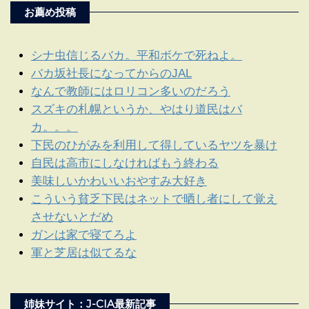
お薦め投稿
シナ虫信じるバカ。平和ボケで死ねよ。
バカ坂社長になってからのJAL
なんで教師にはロリコン多いのだろう
スズキの札幌というか、やはり道民はバ
カ。。。
下民のひがみを利用して得しているヤツを暴け
自民は高市にしなければもう終わる
美味しいかわいいおやすみ大好き
こういう貧乏下民はネットで晒し者にして覚え
させないとだめ
ガンは家で寝てろよ
軍と芝居は似てるな
姉妹サイト：J-CIA最新記事