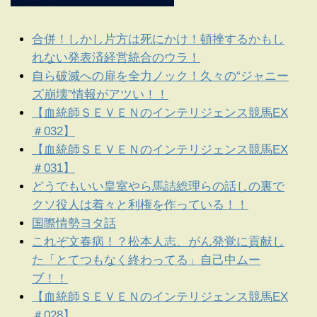
合併！しかし片方は死にかけ！頓挫するかもし
れない発表済経営統合のウラ！
自ら破滅への扉を全力ノック！久々の“ジャニー
ズ崩壊”情報がアツい！！
【血統師ＳＥＶＥＮのインテリジェンス競馬EX
＃032】
【血統師ＳＥＶＥＮのインテリジェンス競馬EX
＃031】
どうでもいい皇室やら馬詰総理らの話しの裏で
クソ役人は着々と利権を作っている！！
国際情勢ヨタ話
これぞ文春病！？松本人志、がん発覚に貢献し
た「とてつもなく終わってる」自己中ムー
ブ！！
【血統師ＳＥＶＥＮのインテリジェンス競馬EX
＃028】