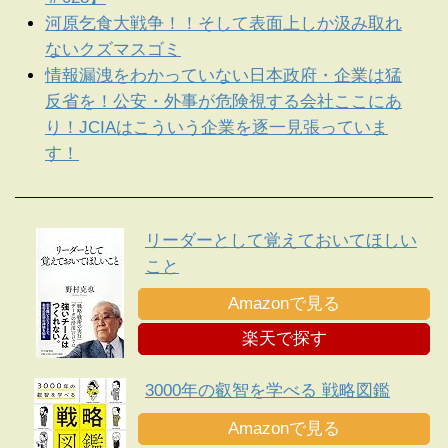
河原乞食大戦争！！そして表面上しか汲み取れ
ないクズマスゴミ
情報漏洩をわかっていない日本政府・企業は猛
反省を！公安・外事が危険視する会社ここにあ
り！JCIAはこういう企業を逐一見張っていま
す！
リーダーとして覚えておいてほしい
こと
Amazonで見る
楽天で探す
3000年の叡智を学べる 戦略図鑑
Amazonで見る