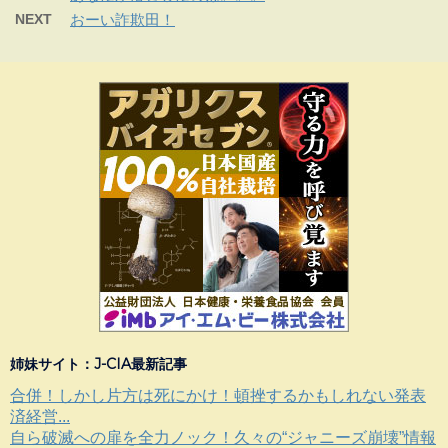
NEXT
おーい詐欺田！
姉妹サイト：J-CIA最新記事
合併！しかし片方は死にかけ！頓挫するかもしれない発表
済経営...
自ら破滅への扉を全力ノック！久々の“ジャニーズ崩壊”情報