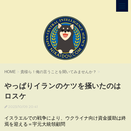
HOME
>
貴様ら！俺の言うことを聞いてみませんか？
>
やっぱりイランのケツを掻いたのは
ロスケ
2023/10/09 20:41
イスラエルでの戦争により、ウクライナ向け資金援助は終
焉を迎える＝宇元大統領顧問