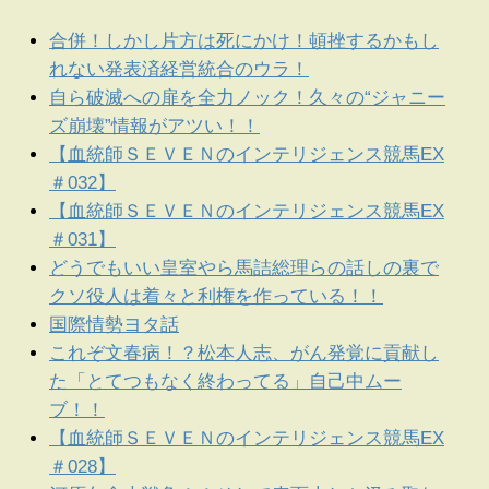
合併！しかし片方は死にかけ！頓挫するかもし
れない発表済経営統合のウラ！
自ら破滅への扉を全力ノック！久々の“ジャニー
ズ崩壊”情報がアツい！！
【血統師ＳＥＶＥＮのインテリジェンス競馬EX
＃032】
【血統師ＳＥＶＥＮのインテリジェンス競馬EX
＃031】
どうでもいい皇室やら馬詰総理らの話しの裏で
クソ役人は着々と利権を作っている！！
国際情勢ヨタ話
これぞ文春病！？松本人志、がん発覚に貢献し
た「とてつもなく終わってる」自己中ムー
ブ！！
【血統師ＳＥＶＥＮのインテリジェンス競馬EX
＃028】