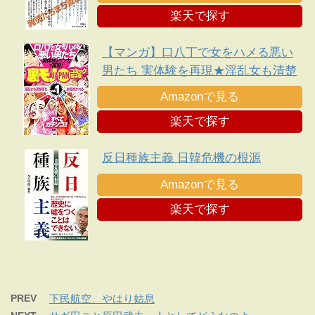
楽天で探す
【マンガ】口八丁で女をハメる悪い
男たち 実体験を再現★淫乱女も清楚
系も結局抱かれる・・★平日イオン
Amazonで見る
のフードコートでヤンママたちがナ
楽天で探す
ンパ待ちしている★裏モノＪＡＰＡ
Ｎ
反日種族主義 日韓危機の根源
Amazonで見る
楽天で探す
PREV
下民航空、やはり姑息