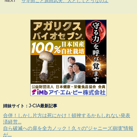
NEXT
サギ田こと原田武夫、人としてどうなのよ
姉妹サイト：J-CIA最新記事
合併！しかし片方は死にかけ！頓挫するかもしれない発表
済経営...
自ら破滅への扉を全力ノック！久々の“ジャニーズ崩壊”情報
が...