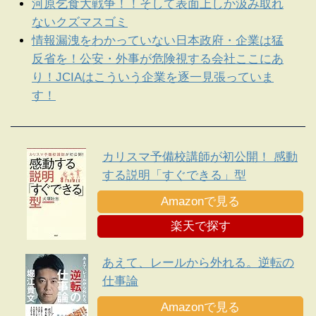
河原乞食大戦争！！そして表面上しか汲み取れ
ないクズマスゴミ
情報漏洩をわかっていない日本政府・企業は猛
反省を！公安・外事が危険視する会社ここにあ
り！JCIAはこういう企業を逐一見張っていま
す！
カリスマ予備校講師が初公開！ 感動
する説明「すぐできる」型
Amazonで見る
楽天で探す
あえて、レールから外れる。逆転の
仕事論
Amazonで見る