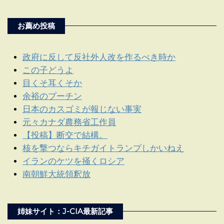
お薦め投稿
政府に反して反社外人改を作るべき時か
この子どうよ
目くそ耳くそか
余裕のプーチン
日本のカスゴミが報じない事実
元々カナダ農務省工作員
【投稿】断交で結構。
核を撃つならキチガイトランプしかいねえ
イランのケツを掻くロシア
南朝鮮大統領釈放
姉妹サイト：J-CIA最新記事