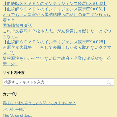
【血統師ＳＥＶＥＮのインテリジェンス競馬EX＃032】
【血統師ＳＥＶＥＮのインテリジェンス競馬EX＃031】
どうでもいい皇室やら馬詰総理らの話しの裏でクソ役人は
着々と...
国際情勢ヨタ話
これぞ文春病！？松本人志、がん発覚に貢献した「とてつ
もなく...
【血統師ＳＥＶＥＮのインテリジェンス競馬EX＃028】
河原乞食大戦争！！そして表面上しか汲み取れないクズマ
スゴミ
情報漏洩をわかっていない日本政府・企業は猛反省を！公
安・外...
サイト内検索
カテゴリ
貴様ら！俺の言うことを聞いてみませんか？
J-CIA記事紹介
The Voice of Japan