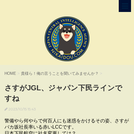
HOME
>
貴様ら！俺の言うことを聞いてみませんか？
>
さすがJGL、ジャパン下民ラインで
すね
2023/10/15 15:43
警備やら何やらで何百人にも迷惑をかけるその姿、さすが
バカ坂社長率いる赤いLCCです。
日本下民航空に社名変更しては？