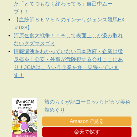
た「とてつもなく終わってる」自己中ムー
ブ！！
【血統師ＳＥＶＥＮのインテリジェンス競馬EX
＃028】
河原乞食大戦争！！そして表面上しか汲み取れ
ないクズマスゴミ
情報漏洩をわかっていない日本政府・企業は猛
反省を！公安・外事が危険視する会社ここにあ
り！JCIAはこういう企業を逐一見張っていま
す！
旅のらくが記ヨーロッパ: ピカソ美術
館めぐり
Amazonで見る
楽天で探す