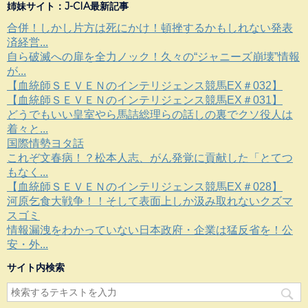
姉妹サイト：J-CIA最新記事
合併！しかし片方は死にかけ！頓挫するかもしれない発表
済経営...
自ら破滅への扉を全力ノック！久々の“ジャニーズ崩壊”情報
が...
【血統師ＳＥＶＥＮのインテリジェンス競馬EX＃032】
【血統師ＳＥＶＥＮのインテリジェンス競馬EX＃031】
どうでもいい皇室やら馬詰総理らの話しの裏でクソ役人は
着々と...
国際情勢ヨタ話
これぞ文春病！？松本人志、がん発覚に貢献した「とてつ
もなく...
【血統師ＳＥＶＥＮのインテリジェンス競馬EX＃028】
河原乞食大戦争！！そして表面上しか汲み取れないクズマ
スゴミ
情報漏洩をわかっていない日本政府・企業は猛反省を！公
安・外...
サイト内検索