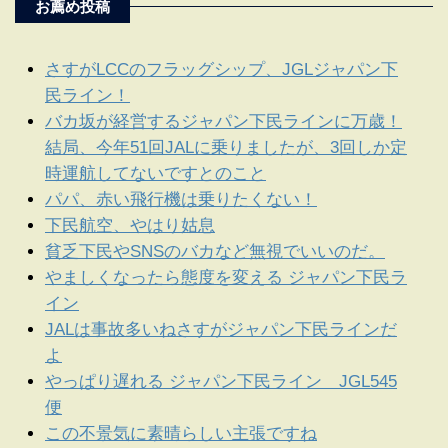
お薦め投稿
さすがLCCのフラッグシップ、JGLジャパン下
民ライン！
バカ坂が経営するジャパン下民ラインに万歳！
結局、今年51回JALに乗りましたが、3回しか定
時運航してないですとのこと
パパ、赤い飛行機は乗りたくない！
下民航空、やはり姑息
貧乏下民やSNSのバカなど無視でいいのだ。
やましくなったら態度を変える ジャパン下民ラ
イン
JALは事故多いねさすがジャパン下民ラインだ
よ
やっぱり遅れる ジャパン下民ライン JGL545
便
この不景気に素晴らしい主張ですね