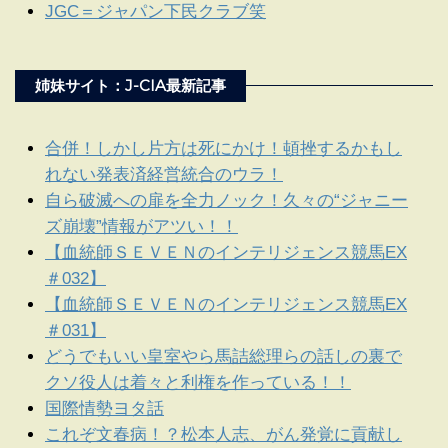
JGC＝ジャパン下民クラブ笑
姉妹サイト：J-CIA最新記事
合併！しかし片方は死にかけ！頓挫するかもし
れない発表済経営統合のウラ！
自ら破滅への扉を全力ノック！久々の“ジャニー
ズ崩壊”情報がアツい！！
【血統師ＳＥＶＥＮのインテリジェンス競馬EX
＃032】
【血統師ＳＥＶＥＮのインテリジェンス競馬EX
＃031】
どうでもいい皇室やら馬詰総理らの話しの裏で
クソ役人は着々と利権を作っている！！
国際情勢ヨタ話
これぞ文春病！？松本人志、がん発覚に貢献し