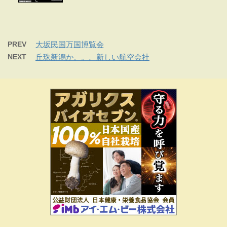
PREV
大坂民国万国博覧会
NEXT
丘珠新潟か。。。新しい航空会社