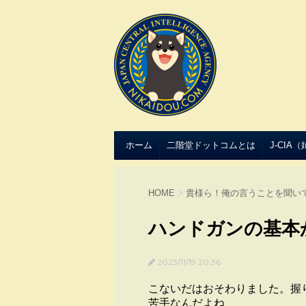
ホーム
二階堂ドットコムとは
J-CIA
HOME
>
貴様ら！俺の言うことを聞い
ハンドガンの基本
2023/11/19 20:36
こないだはおそわりました。握
苦手なんだよね