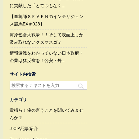
に貢献した「とてつもなく...
【血統師ＳＥＶＥＮのインテリジェン
ス競馬EX＃028】
河原乞食大戦争！！そして表面上しか
汲み取れないクズマスゴミ
情報漏洩をわかっていない日本政府・
企業は猛反省を！公安・外...
サイト内検索
カテゴリ
貴様ら！俺の言うことを聞いてみませ
んか？
J-CIA記事紹介