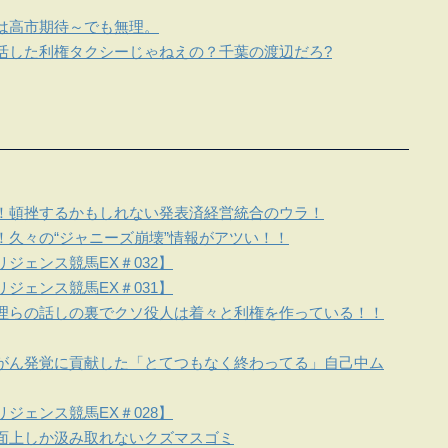
は高市期待～でも無理。
活した利権タクシーじゃねえの？千葉の渡辺だろ?
！頓挫するかもしれない発表済経営統合のウラ！
！久々の“ジャニーズ崩壊”情報がアツい！！
ジェンス競馬EX＃032】
ジェンス競馬EX＃031】
理らの話しの裏でクソ役人は着々と利権を作っている！！
がん発覚に貢献した「とてつもなく終わってる」自己中ム
ジェンス競馬EX＃028】
面上しか汲み取れないクズマスゴミ