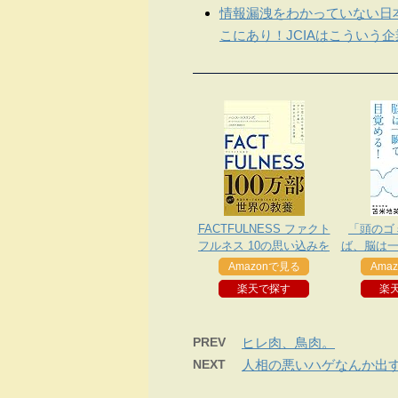
情報漏洩をわかっていない日
こにあり！JCIAはこういう
FACTFULNESS ファクト
「頭のゴ
フルネス 10の思い込みを
ば、脳は一
乗り越え、データを基に
Amazonで見る
Ama
世界を正しく見る習慣
楽天で探す
楽
PREV
ヒレ肉、鳥肉。
NEXT
人相の悪いハゲなんか出