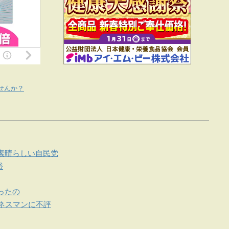
せんか？
素晴らしい自民党
裕
ったの
ネスマンに不評