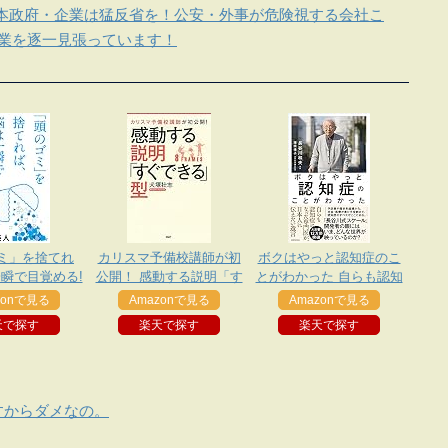
本政府・企業は猛反省を！公安・外事が危険視する会社こ
企業を逐一見張っています！
ミ」を捨てれ
カリスマ予備校講師が初
ボクはやっと認知症のこ
瞬で目覚める!
公開！ 感動する説明「す
とがわかった 自らも認知
ぐできる」型
症になった専門医が、日
zonで見る
Amazonで見る
Amazonで見る
本人に伝えたい遺言
天で探す
楽天で探す
楽天で探す
すからダメなの。