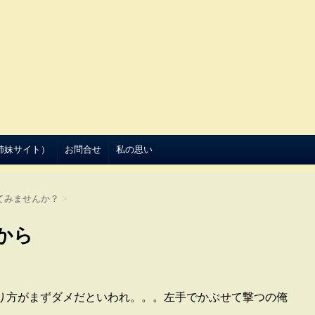
（姉妹サイト）
お問合せ
私の思い
てみませんか？
>
から
り方がまずダメだといわれ。。。左手でかぶせて撃つの俺