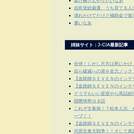
架け橋さんやりたいなあ
自民党総裁選、うち見てる人
潰れかけてたけど補助金で復
暑いなあ
姉妹サイト：J-CIA最新記事
合併！しかし片方は死にかけ
自ら破滅への扉を全力ノック
【血統師ＳＥＶＥＮのインテリ
【血統師ＳＥＶＥＮのインテリ
どうでもいい皇室やら馬詰総
国際情勢ヨタ話
これぞ文春病！？松本人志、
ーブ！！
【血統師ＳＥＶＥＮのインテリ
河原乞食大戦争！！そして表