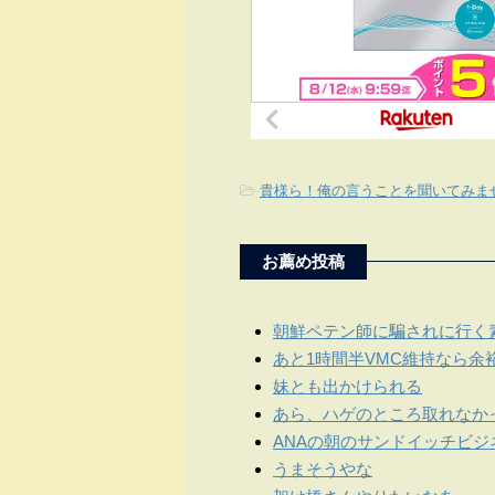
-
貴様ら！俺の言うことを聞いてみま
お薦め投稿
朝鮮ペテン師に騙されに行く
あと1時間半VMC維持なら余
妹とも出かけられる
あら、ハゲのところ取れなか
ANAの朝のサンドイッチビジ
うまそうやな