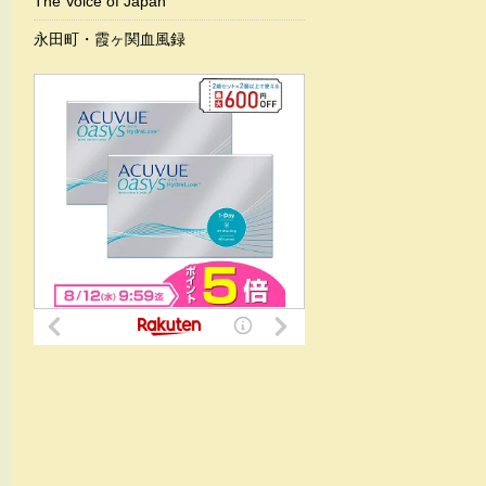
The Voice of Japan
永田町・霞ヶ関血風録