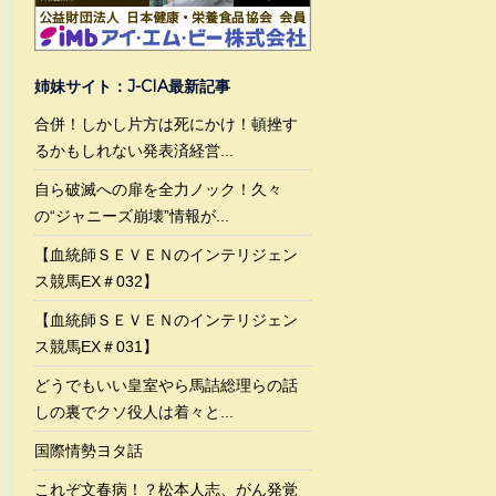
姉妹サイト：J-CIA最新記事
合併！しかし片方は死にかけ！頓挫す
るかもしれない発表済経営...
自ら破滅への扉を全力ノック！久々
の“ジャニーズ崩壊”情報が...
【血統師ＳＥＶＥＮのインテリジェン
ス競馬EX＃032】
【血統師ＳＥＶＥＮのインテリジェン
ス競馬EX＃031】
どうでもいい皇室やら馬詰総理らの話
しの裏でクソ役人は着々と...
国際情勢ヨタ話
これぞ文春病！？松本人志、がん発覚