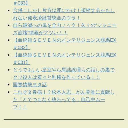
＃033】
合併！しかし片方は死にかけ！頓挫するかもし
れない発表済経営統合のウラ！
自ら破滅への扉を全力ノック！久々の“ジャニー
ズ崩壊”情報がアツい！！
【血統師ＳＥＶＥＮのインテリジェンス競馬EX
＃032】
【血統師ＳＥＶＥＮのインテリジェンス競馬EX
＃031】
どうでもいい皇室やら馬詰総理らの話しの裏で
クソ役人は着々と利権を作っている！！
国際情勢ヨタ話
これぞ文春病！？松本人志、がん発覚に貢献し
た「とてつもなく終わってる」自己中ムー
ブ！！