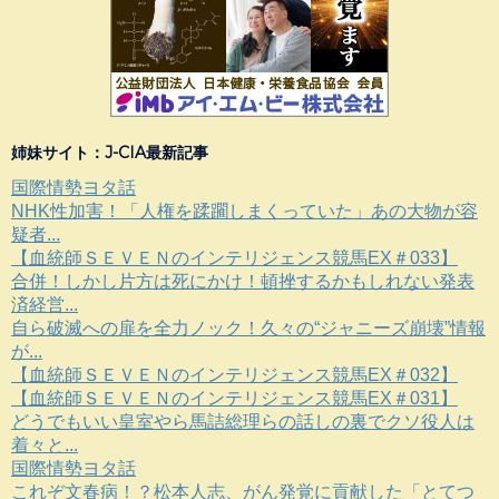
姉妹サイト：J-CIA最新記事
国際情勢ヨタ話
NHK性加害！「人権を蹂躙しまくっていた」あの大物が容
疑者...
【血統師ＳＥＶＥＮのインテリジェンス競馬EX＃033】
合併！しかし片方は死にかけ！頓挫するかもしれない発表
済経営...
自ら破滅への扉を全力ノック！久々の“ジャニーズ崩壊”情報
が...
【血統師ＳＥＶＥＮのインテリジェンス競馬EX＃032】
【血統師ＳＥＶＥＮのインテリジェンス競馬EX＃031】
どうでもいい皇室やら馬詰総理らの話しの裏でクソ役人は
着々と...
国際情勢ヨタ話
これぞ文春病！？松本人志、がん発覚に貢献した「とてつ