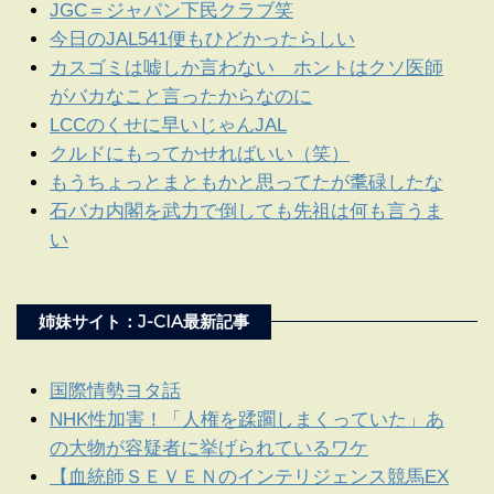
JGC＝ジャパン下民クラブ笑
今日のJAL541便もひどかったらしい
カスゴミは嘘しか言わない ホントはクソ医師
がバカなこと言ったからなのに
LCCのくせに早いじゃんJAL
クルドにもってかせればいい（笑）
もうちょっとまともかと思ってたが耄碌したな
石バカ内閣を武力で倒しても先祖は何も言うま
い
姉妹サイト：J-CIA最新記事
国際情勢ヨタ話
NHK性加害！「人権を蹂躙しまくっていた」あ
の大物が容疑者に挙げられているワケ
【血統師ＳＥＶＥＮのインテリジェンス競馬EX