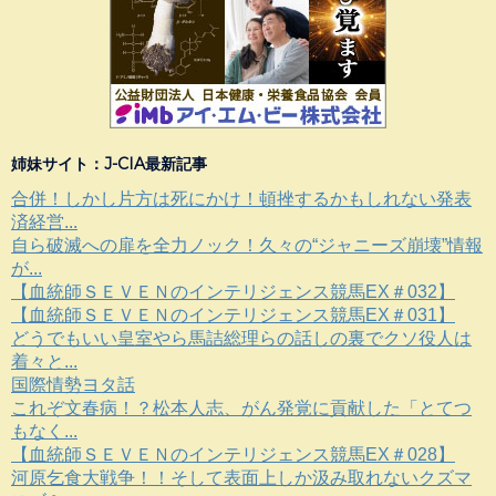
姉妹サイト：J-CIA最新記事
合併！しかし片方は死にかけ！頓挫するかもしれない発表
済経営...
自ら破滅への扉を全力ノック！久々の“ジャニーズ崩壊”情報
が...
【血統師ＳＥＶＥＮのインテリジェンス競馬EX＃032】
【血統師ＳＥＶＥＮのインテリジェンス競馬EX＃031】
どうでもいい皇室やら馬詰総理らの話しの裏でクソ役人は
着々と...
国際情勢ヨタ話
これぞ文春病！？松本人志、がん発覚に貢献した「とてつ
もなく...
【血統師ＳＥＶＥＮのインテリジェンス競馬EX＃028】
河原乞食大戦争！！そして表面上しか汲み取れないクズマ