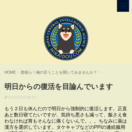
HOME
>
貴様ら！俺の言うことを聞いてみませんか？
>
明日からの復活を目論んでいます
2023/12/01 18:37
もう２日も休んだので明日から強制的に復活します。正直
あと数日寝てたいですが、気持ち悪さも減って、飯さえ食
わなければ胃もそんなに痛くないんで。。。ちなみに薬は
漢方を選択しています。タケキャブなどのPPIの連続服用