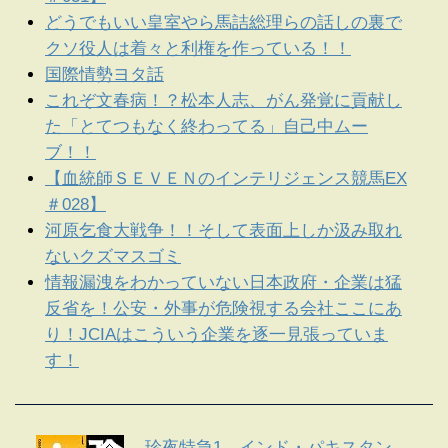
どうでもいい皇室やら馬詰総理らの話しの裏で
クソ役人は着々と利権を作っている！！
国際情勢ヨタ話
これぞ文春病！？松本人志、がん発覚に貢献し
た「とてつもなく終わってる」自己中ムー
ブ！！
【血統師ＳＥＶＥＮのインテリジェンス競馬EX
＃028】
河原乞食大戦争！！そして表面上しか汲み取れ
ないクズマスゴミ
情報漏洩をわかっていない日本政府・企業は猛
反省を！公安・外事が危険視する会社ここにあ
り！JCIAはこういう企業を逐一見張っていま
す！
珍夜特急1―インド・パキスタン―