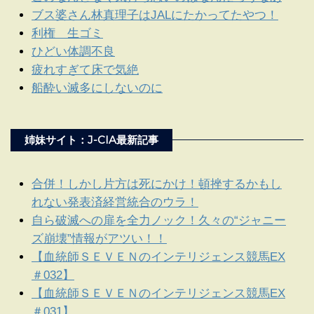
ブス婆さん林真理子はJALにたかってたやつ！
利権 生ゴミ
ひどい体調不良
疲れすぎて床で気絶
船酔い滅多にしないのに
姉妹サイト：J-CIA最新記事
合併！しかし片方は死にかけ！頓挫するかもし
れない発表済経営統合のウラ！
自ら破滅への扉を全力ノック！久々の“ジャニー
ズ崩壊”情報がアツい！！
【血統師ＳＥＶＥＮのインテリジェンス競馬EX
＃032】
【血統師ＳＥＶＥＮのインテリジェンス競馬EX
＃031】