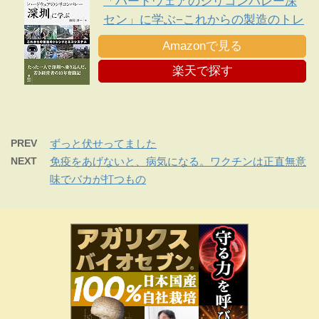
「ハードウェアのシリコンバレー深
セン」に学ぶ−これからの製造のトレ
ンドとエコシステム
Amazonで見る
楽天で探す
PREV
ずっと伏せってました
NEXT
免疫をあげないと、病気になる。ワクチンは正直無意
味でバカが打つもの