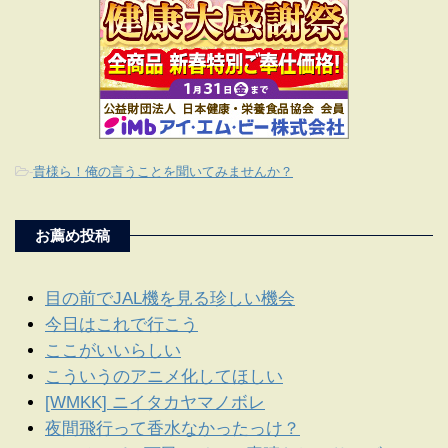
-
貴様ら！俺の言うことを聞いてみませんか？
お薦め投稿
目の前でJAL機を見る珍しい機会
今日はこれで行こう
ここがいいらしい
こういうのアニメ化してほしい
[WMKK] ニイタカヤマノボレ
夜間飛行って香水なかったっけ？