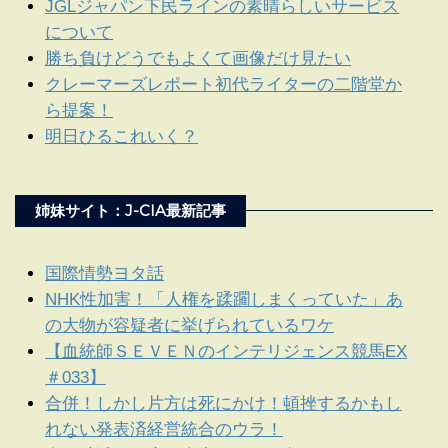
JGLジャパン下民ラインの素晴らしいサービス
について
勝ち負けどうでもよくて画像だけ見たい
クレーマーズレポート初代ライターの二階堂か
ら提案！
明日ひるこれいく？
姉妹サイト：J-CIA最新記事
国際情勢ヨタ話
NHK性加害！「人権を蹂躙しまくっていた」あ
の大物が容疑者に挙げられているワケ
【血統師ＳＥＶＥＮのインテリジェンス競馬EX
＃033】
合併！しかし片方は死にかけ！頓挫するかもし
れない発表済経営統合のウラ！