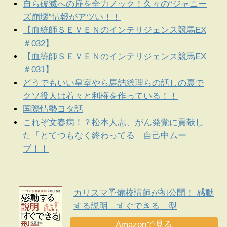
自ら破滅への扉を全力ノック！久々の“ジャニー
ズ崩壊”情報がアツい！！
【血統師ＳＥＶＥＮのインテリジェンス競馬EX
＃032】
【血統師ＳＥＶＥＮのインテリジェンス競馬EX
＃031】
どうでもいい皇室やら馬詰総理らの話しの裏で
クソ役人は着々と利権を作っている！！
国際情勢ヨタ話
これぞ文春病！？松本人志、がん発覚に貢献し
た「とてつもなく終わってる」自己中ムー
ブ！！
カリスマ予備校講師が初公開！ 感動
する説明「すぐできる」型
Amazonで見る