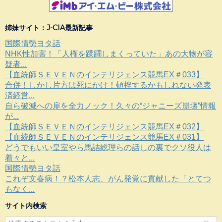
姉妹サイト：J-CIA最新記事
国際情勢ヨタ話
NHK性加害！「人権を蹂躙しまくっていた」あの大物が容
疑者...
【血統師ＳＥＶＥＮのインテリジェンス競馬EX＃033】
合併！しかし片方は死にかけ！頓挫するかもしれない発表
済経営...
自ら破滅への扉を全力ノック！久々の“ジャニーズ崩壊”情報
が...
【血統師ＳＥＶＥＮのインテリジェンス競馬EX＃032】
【血統師ＳＥＶＥＮのインテリジェンス競馬EX＃031】
どうでもいい皇室やら馬詰総理らの話しの裏でクソ役人は
着々と...
国際情勢ヨタ話
これぞ文春病！？松本人志、がん発覚に貢献した「とてつ
もなく...
サイト内検索