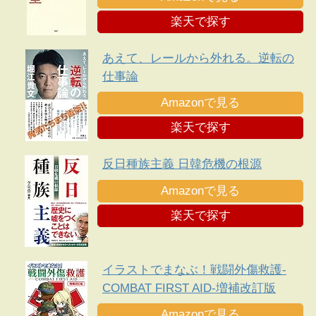
楽天で探す
あえて、レールから外れる。逆転の
仕事論
Amazonで見る
楽天で探す
反日種族主義 日韓危機の根源
Amazonで見る
楽天で探す
イラストでまなぶ！戦闘外傷救護-
COMBAT FIRST AID-増補改訂版
Amazonで見る