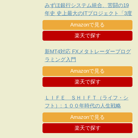
みずほ銀行システム統合、苦闘の19
年史 史上最大のITプロジェクト「3度
目の正直」
Amazonで見る
楽天で探す
新MT4対応 FXメタトレーダープログ
ラミング入門
Amazonで見る
楽天で探す
ＬＩＦＥ ＳＨＩＦＴ（ライフ・シ
フト）: １００年時代の人生戦略
Amazonで見る
楽天で探す