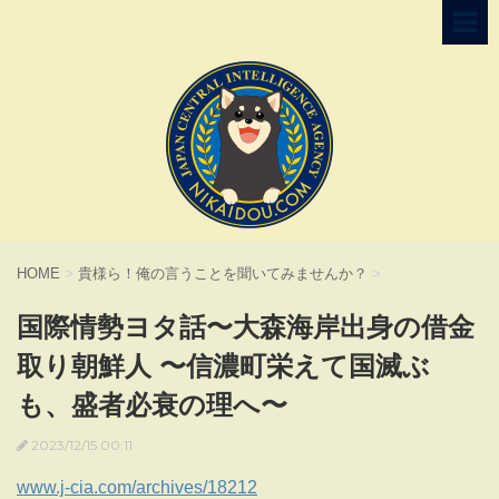
HOME
>
貴様ら！俺の言うことを聞いてみませんか？
>
国際情勢ヨタ話〜大森海岸出身の借金
取り朝鮮人 〜信濃町栄えて国滅ぶ
も、盛者必衰の理へ〜
2023/12/15 00:11
www.j-cia.com/archives/18212