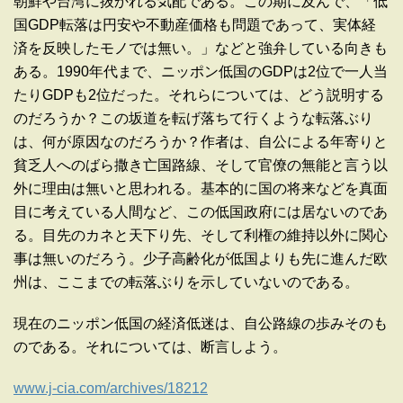
朝鮮や台湾に抜かれる気配である。この期に及んで、「低
国GDP転落は円安や不動産価格も問題であって、実体経
済を反映したモノでは無い。」などと強弁している向きも
ある。1990年代まで、ニッポン低国のGDPは2位で一人当
たりGDPも2位だった。それらについては、どう説明する
のだろうか？この坂道を転げ落ちて行くような転落ぶり
は、何が原因なのだろうか？作者は、自公による年寄りと
貧乏人へのばら撒き亡国路線、そして官僚の無能と言う以
外に理由は無いと思われる。基本的に国の将来などを真面
目に考えている人間など、この低国政府には居ないのであ
る。目先のカネと天下り先、そして利権の維持以外に関心
事は無いのだろう。少子高齢化が低国よりも先に進んだ欧
州は、ここまでの転落ぶりを示していないのである。
現在のニッポン低国の経済低迷は、自公路線の歩みそのも
のである。それについては、断言しよう。
www.j-cia.com/archives/18212