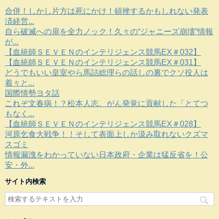
合併！しかし片方は死にかけ！頓挫するかもしれない発表
済経営...
自ら破滅への扉を全力ノック！久々の“ジャニーズ崩壊”情報
が...
【血統師ＳＥＶＥＮのインテリジェンス競馬EX＃032】
【血統師ＳＥＶＥＮのインテリジェンス競馬EX＃031】
どうでもいい皇室やら馬詰総理らの話しの裏でクソ役人は
着々と...
国際情勢ヨタ話
これぞ文春病！？松本人志、がん発覚に貢献した「とてつ
もなく...
【血統師ＳＥＶＥＮのインテリジェンス競馬EX＃028】
河原乞食大戦争！！そして表面上しか汲み取れないクズマ
スゴミ
情報漏洩をわかっていない日本政府・企業は猛反省を！公
安・外...
サイト内検索