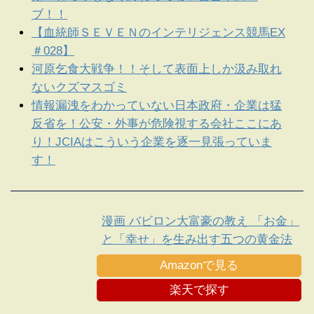
ブ！！
【血統師ＳＥＶＥＮのインテリジェンス競馬EX
＃028】
河原乞食大戦争！！そして表面上しか汲み取れ
ないクズマスゴミ
情報漏洩をわかっていない日本政府・企業は猛
反省を！公安・外事が危険視する会社ここにあ
り！JCIAはこういう企業を逐一見張っていま
す！
漫画 バビロン大富豪の教え 「お金」
と「幸せ」を生み出す五つの黄金法
則
Amazonで見る
楽天で探す