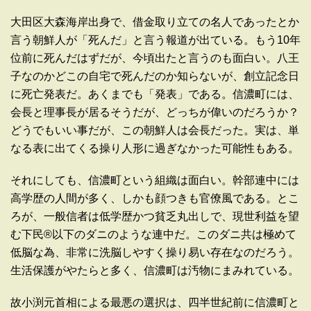
大田区大森海岸出身で、借金取り立ての名人であったとか
言う朝鮮人が「死んだ」と言う報道が出ている。もう10年
位前に死んだはずだが、今頃出たと言うのも面白い。八王
子なのかどこの自宅で死んだのか知らないが、創立記念日
に死亡発表だ。あくまでも「発表」である。信濃町には、
会長と理事長が居るそうだが、どっちが偉いのだろうか？
どうでもいい事だが、この朝鮮人は会長だった。実は、単
なる表に出てくる操り人形に過ぎなかった可能性もある。
それにしても、信濃町という組織は面白い。幹部連中には
高学歴の人間が多く、しかも顔つきも官僚風である。とこ
ろが、一般信者は低学歴かつ貧乏丸出しで、現世利益を望
む下民®️以下のダニのような連中だ。このダニ共は極めて
低脳な為、非常に洗脳しやすく操り易い存在なのだろう。
生活保護がやたらと多く、信濃町は汚物にまみれている。
故小渕元首相による最悪の選択は、四半世紀前に信濃町と