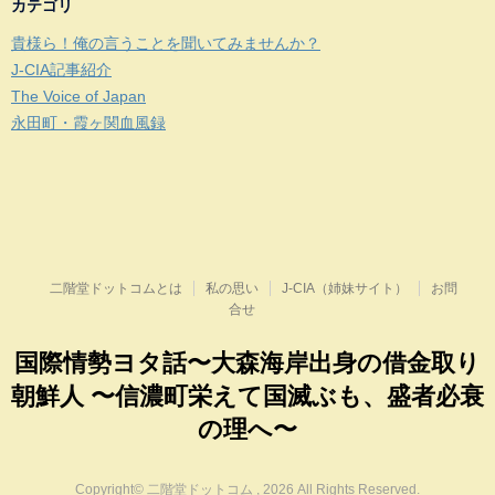
カテゴリ
貴様ら！俺の言うことを聞いてみませんか？
J-CIA記事紹介
The Voice of Japan
永田町・霞ヶ関血風録
二階堂ドットコムとは
私の思い
J-CIA（姉妹サイト）
お問
合せ
国際情勢ヨタ話〜大森海岸出身の借金取り
朝鮮人 〜信濃町栄えて国滅ぶも、盛者必衰
の理へ〜
Copyright© 二階堂ドットコム , 2026 All Rights Reserved.