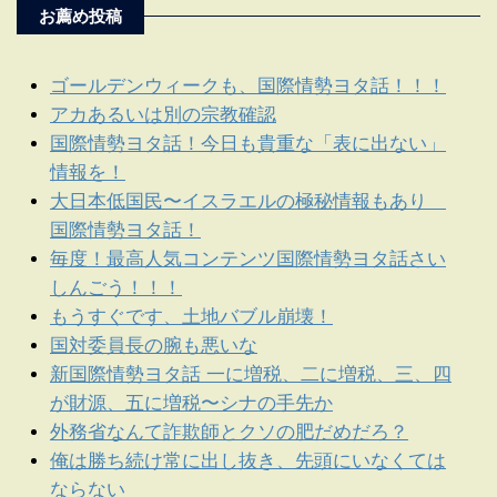
お薦め投稿
ゴールデンウィークも、国際情勢ヨタ話！！！
アカあるいは別の宗教確認
国際情勢ヨタ話！今日も貴重な「表に出ない」
情報を！
大日本低国民〜イスラエルの極秘情報もあり
国際情勢ヨタ話！
毎度！最高人気コンテンツ国際情勢ヨタ話さい
しんごう！！！
もうすぐです、土地バブル崩壊！
国対委員長の腕も悪いな
新国際情勢ヨタ話 一に増税、二に増税、三、四
が財源、五に増税〜シナの手先か
外務省なんて詐欺師とクソの肥だめだろ？
俺は勝ち続け常に出し抜き、先頭にいなくては
ならない