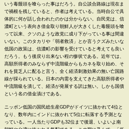
いう毒饅頭を喰らった事はだろう。自公談合路線は現在ま
で禍根を残していると、作者は考えている。当時自公で具
体的に何が話し合われたのかは分からない。自民党は、信
濃町という表向き借金取り朝鮮人が大きくした毒饅頭を喰
って以来、クソのような政党に成り下がっている事は間違
いない。このタカリや「弱者救済」とか言うクズみたいな
低国の政策は、信濃町の影響を受けていると考えても良い
だろう。もう後戻り出来ない程の惨状である。近年では、
高額所得者のみならず中流階級からもカネを取り始め、そ
れを貧乏人に配ると言う、全く経済刺激効果の無い亡国路
線が採られている。日本の内需を支えてきた高額所得者や
中流階級を潰して、経済が発展する訳は無い。しかも国債
という名の借金漬けである。
ニッポン低国の国民総生産GDPがドイツに抜かれて4位と
なり、数年内にインドに抜かれて5位に転落する予測とな
っている。一人当たりGDPも32位まで後退、いよいよ南