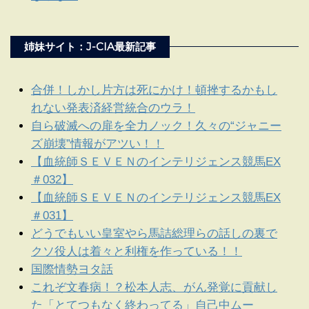
姉妹サイト：J-CIA最新記事
合併！しかし片方は死にかけ！頓挫するかもし
れない発表済経営統合のウラ！
自ら破滅への扉を全力ノック！久々の“ジャニー
ズ崩壊”情報がアツい！！
【血統師ＳＥＶＥＮのインテリジェンス競馬EX
＃032】
【血統師ＳＥＶＥＮのインテリジェンス競馬EX
＃031】
どうでもいい皇室やら馬詰総理らの話しの裏で
クソ役人は着々と利権を作っている！！
国際情勢ヨタ話
これぞ文春病！？松本人志、がん発覚に貢献し
た「とてつもなく終わってる」自己中ムー