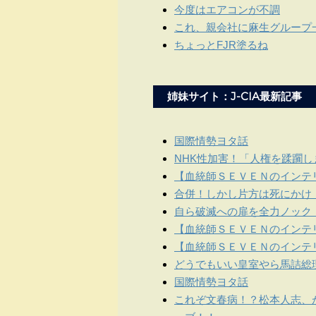
今度はエアコンが不調
これ、親会社に麻生グループ
ちょっとFJR塗るね
姉妹サイト：J-CIA最新記事
国際情勢ヨタ話
NHK性加害！「人権を蹂躙
【血統師ＳＥＶＥＮのインテリ
合併！しかし片方は死にかけ
自ら破滅への扉を全力ノック
【血統師ＳＥＶＥＮのインテリ
【血統師ＳＥＶＥＮのインテリ
どうでもいい皇室やら馬詰総
国際情勢ヨタ話
これぞ文春病！？松本人志、