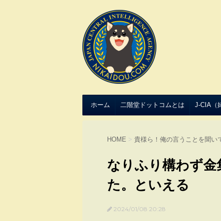
ホーム
二階堂ドットコムとは
J-CIA
HOME
>
貴様ら！俺の言うことを聞い
なりふり構わず金
た。といえる
2024/01/08 20:28