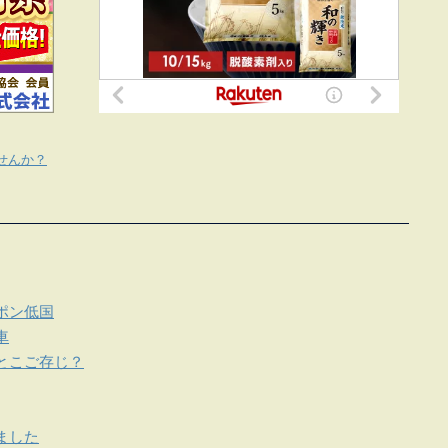
せんか？
ポン低国
車
とこご存じ？
ました