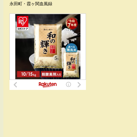
永田町・霞ヶ関血風録