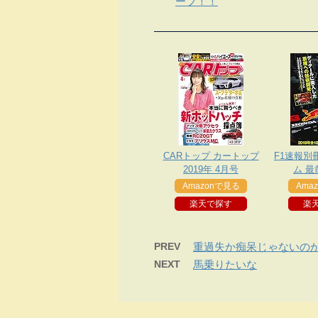
ーブ！！
CARトップ カートップ
F1速報別冊
2019年 4月号
ム 最
Amazonで見る
Ama
楽天で探す
楽
PREV
重過失か痴呆じゃないの
NEXT
馬乗りたいな