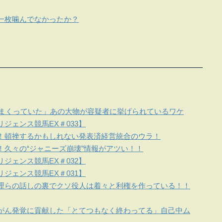
一枚噛んでなかったか？
しまくっていた」あの大物が容疑者に挙げられているワケ
ジェンス競馬EX＃033】
！頓挫するかもしれない発表済経営統合のウラ！
！久々の“ジャニーズ崩壊”情報がアツい！！
ジェンス競馬EX＃032】
ジェンス競馬EX＃031】
理らの話しの裏でクソ役人は着々と利権を作っている！！
がん発覚に貢献した「とてつもなく終わってる」自己中ム