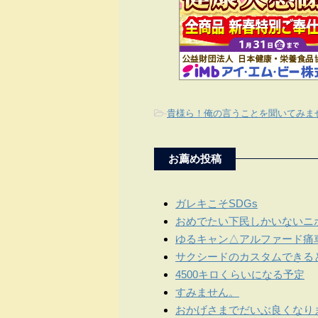
-
貴様ら！俺の言うことを聞いてみま
お薦め投稿
ガレキこそSDGs
おめでたい下民しかいないニ
ゆるキャン△アルファード痛
サクシードのカスタムできる
4500キロくらいになる予定
すみません。
おかげさまでだいぶ良くなり