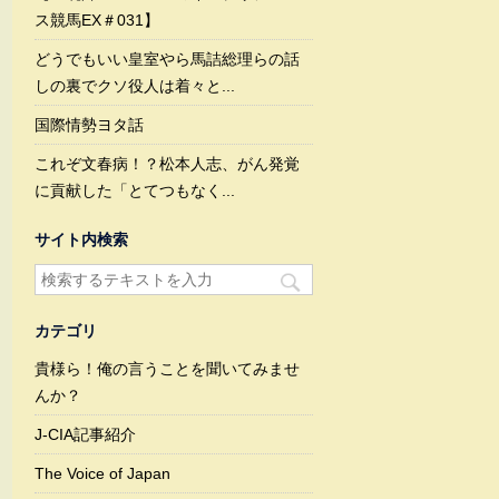
ス競馬EX＃031】
どうでもいい皇室やら馬詰総理らの話
しの裏でクソ役人は着々と...
国際情勢ヨタ話
これぞ文春病！？松本人志、がん発覚
に貢献した「とてつもなく...
サイト内検索
カテゴリ
貴様ら！俺の言うことを聞いてみませ
んか？
J-CIA記事紹介
The Voice of Japan