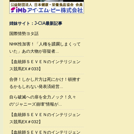
姉妹サイト：J-CIA最新記事
国際情勢ヨタ話
NHK性加害！「人権を蹂躙しまくって
いた」あの大物が容疑者...
【血統師ＳＥＶＥＮのインテリジェン
ス競馬EX＃033】
合併！しかし片方は死にかけ！頓挫す
るかもしれない発表済経営...
自ら破滅への扉を全力ノック！久々
の“ジャニーズ崩壊”情報が...
【血統師ＳＥＶＥＮのインテリジェン
ス競馬EX＃032】
【血統師ＳＥＶＥＮのインテリジェン