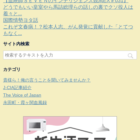
【血統師ＳＥＶＥＮのインテリジェンス競馬EX＃031】
どうでもいい皇室やら馬詰総理らの話しの裏でクソ役人は
着々と...
国際情勢ヨタ話
これぞ文春病！？松本人志、がん発覚に貢献した「とてつ
もなく...
サイト内検索
カテゴリ
貴様ら！俺の言うことを聞いてみませんか？
J-CIA記事紹介
The Voice of Japan
永田町・霞ヶ関血風録