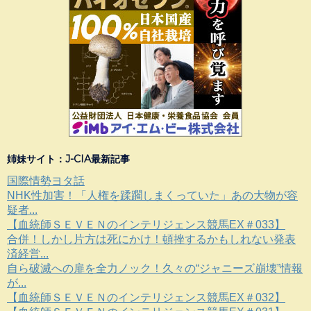
姉妹サイト：J-CIA最新記事
国際情勢ヨタ話
NHK性加害！「人権を蹂躙しまくっていた」あの大物が容
疑者...
【血統師ＳＥＶＥＮのインテリジェンス競馬EX＃033】
合併！しかし片方は死にかけ！頓挫するかもしれない発表
済経営...
自ら破滅への扉を全力ノック！久々の“ジャニーズ崩壊”情報
が...
【血統師ＳＥＶＥＮのインテリジェンス競馬EX＃032】