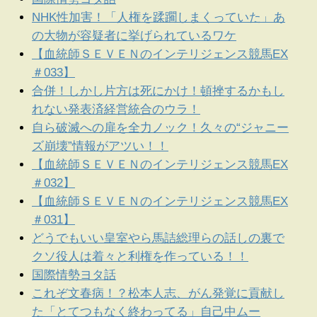
NHK性加害！「人権を蹂躙しまくっていた」あ
の大物が容疑者に挙げられているワケ
【血統師ＳＥＶＥＮのインテリジェンス競馬EX
＃033】
合併！しかし片方は死にかけ！頓挫するかもし
れない発表済経営統合のウラ！
自ら破滅への扉を全力ノック！久々の“ジャニー
ズ崩壊”情報がアツい！！
【血統師ＳＥＶＥＮのインテリジェンス競馬EX
＃032】
【血統師ＳＥＶＥＮのインテリジェンス競馬EX
＃031】
どうでもいい皇室やら馬詰総理らの話しの裏で
クソ役人は着々と利権を作っている！！
国際情勢ヨタ話
これぞ文春病！？松本人志、がん発覚に貢献し
た「とてつもなく終わってる」自己中ムー