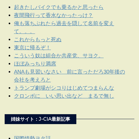
起きたしバイクでも乗るかと思ったら
夜間飛行って香水なかったっけ？
俺も落ちぶれたら過去を隠して名前を変え
て。。。
これからもっと死ぬ
東京に帰るぞ！
こういう奴は組合か共産党、サヨク。
ほぼみっちり満席
ANAも見習いなさい 前に言っただろ30年後の
会社を考えろと
トランプ劇場がシコりはじめてつまらんな
クロンボに いい思い出など まるで無し
姉妹サイト：J-CIA最新記事
国際情勢ヨタ話