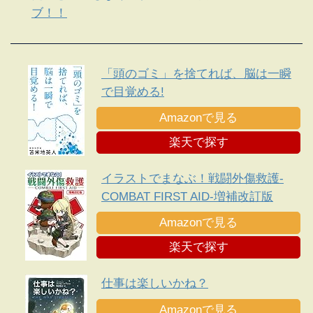
ブ！！
「頭のゴミ」を捨てれば、脳は一瞬
で目覚める!
Amazonで見る
楽天で探す
イラストでまなぶ！戦闘外傷救護-
COMBAT FIRST AID-増補改訂版
Amazonで見る
楽天で探す
仕事は楽しいかね？
Amazonで見る