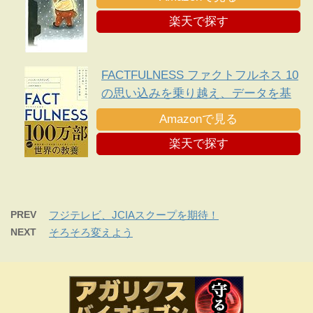
楽天で探す
FACTFULNESS ファクトフルネス 10
の思い込みを乗り越え、データを基
に世界を正しく見る習慣
Amazonで見る
楽天で探す
PREV
フジテレビ、JCIAスクープを期待！
NEXT
そろそろ変えよう