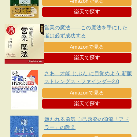
Amazonで見る
楽天で探す
営業の魔法――この魔法を手にした
者は必ず成功する
Amazonで見る
楽天で探す
さあ、才能 じぶん に目覚めよう 新版
ストレングス・ファインダー2.0
Amazonで見る
楽天で探す
嫌われる勇気 自己啓発の源流「アド
ラー」の教え