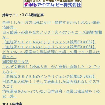
姉妹サイト：J-CIA最新記事
合併！しかし片方は死にかけ！頓挫するかもしれない発表
済経営...
自ら破滅への扉を全力ノック！久々の“ジャニーズ崩壊”情報
が...
【血統師ＳＥＶＥＮのインテリジェンス競馬EX＃032】
【血統師ＳＥＶＥＮのインテリジェンス競馬EX＃031】
どうでもいい皇室やら馬詰総理らの話しの裏でクソ役人は
着々と...
国際情勢ヨタ話
これぞ文春病！？松本人志、がん発覚に貢献した「とてつ
もなく...
【血統師ＳＥＶＥＮのインテリジェンス競馬EX＃028】
河原乞食大戦争！！そして表面上しか汲み取れないクズマ
スゴミ
情報漏洩をわかっていない日本政府・企業は猛反省を！公
安・外...
サイト内検索