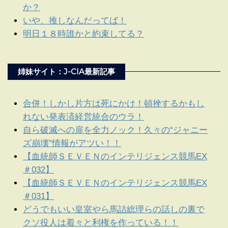
か？
いや、推しなんだってば！
明日１８時誰かと約束してる？
姉妹サイト：J-CIA最新記事
合併！しかし片方は死にかけ！頓挫するかもし
れない発表済経営統合のウラ！
自ら破滅への扉を全力ノック！久々の“ジャニー
ズ崩壊”情報がアツい！！
【血統師ＳＥＶＥＮのインテリジェンス競馬EX
＃032】
【血統師ＳＥＶＥＮのインテリジェンス競馬EX
＃031】
どうでもいい皇室やら馬詰総理らの話しの裏で
クソ役人は着々と利権を作っている！！