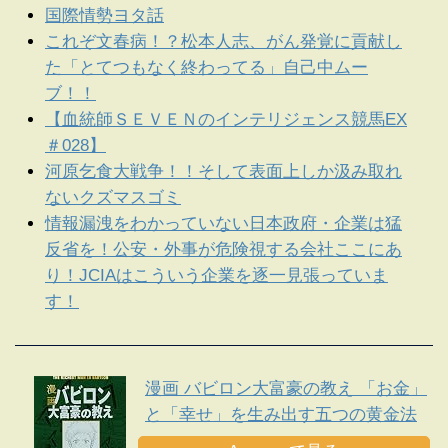
国際情勢ヨタ話
これぞ文春病！？松本人志、がん発覚に貢献し
た「とてつもなく終わってる」自己中ムー
ブ！！
【血統師ＳＥＶＥＮのインテリジェンス競馬EX
＃028】
河原乞食大戦争！！そして表面上しか汲み取れ
ないクズマスゴミ
情報漏洩をわかっていない日本政府・企業は猛
反省を！公安・外事が危険視する会社ここにあ
り！JCIAはこういう企業を逐一見張っていま
す！
漫画 バビロン大富豪の教え 「お金」
と「幸せ」を生み出す五つの黄金法
則