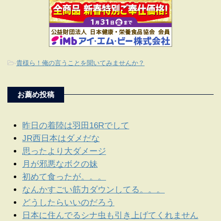
-
貴様ら！俺の言うことを聞いてみませんか？
お薦め投稿
昨日の着陸は羽田16Rでして
JR西日本はダメだな
思ったより大ダメージ
月が邪悪なボクの妹
初めて食ったが。。。
なんかすごい筋力ダウンしてる。。。
どうしたらいいのだろう
日本に住んでるシナ虫も引き上げてくれません