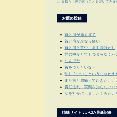
-
貴様ら！俺の言うことを聞いてみま
お薦め投稿
首と肩が痛すぎて
首と肩がかなり痛い
首と肩と背中、肩甲骨はがし
世の中がとてもつまらなくバ
なんでだ
首をつりたいなー
珍しくいいこというじゃねえ
また首と肩痛くて起きた。。
責任逃れ、実態を知らないバ
女を社長にしました！みたい
姉妹サイト：J-CIA最新記事