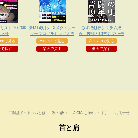
スト 2020年
新MT4対応 FXメタトレー
みずほ銀行システム統
/25号
ダープログラミング入門
合、苦闘の19年史 史上最
大のITプロジェクト「3度
zonで見る
Amazonで見る
Amazonで見る
目の正直」
天で探す
楽天で探す
楽天で探す
二階堂ドットコムとは
私の思い
J-CIA（姉妹サイト）
お問合せ
首と肩