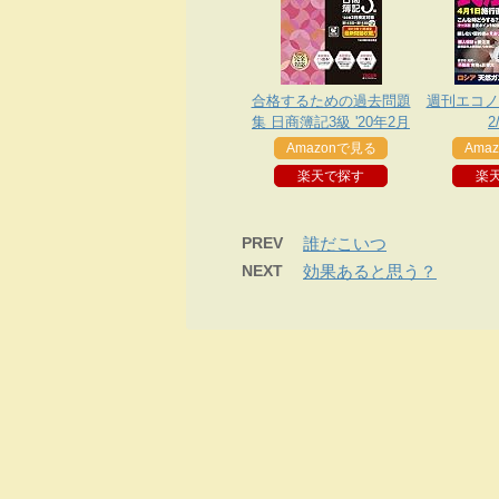
合格するための過去問題
週刊エコノミ
集 日商簿記3級 '20年2月
2
検定対策
Amazonで見る
Ama
楽天で探す
楽
PREV
誰だこいつ
NEXT
効果あると思う？