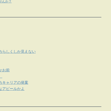
せんか？
カらしくしか見えない
かお前
。
カキャリアの発案
なアピールかよ