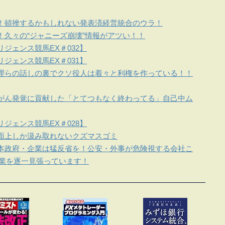
！頓挫するかもしれない発表済経営統合のウラ！
！久々の“ジャニーズ崩壊”情報がアツい！！
ジェンス競馬EX＃032】
ジェンス競馬EX＃031】
理らの話しの裏でクソ役人は着々と利権を作っている！！
がん発覚に貢献した「とてつもなく終わってる」自己中ム
ジェンス競馬EX＃028】
面上しか汲み取れないクズマスゴミ
本政府・企業は猛反省を！公安・外事が危険視する会社こ
企業を逐一見張っています！