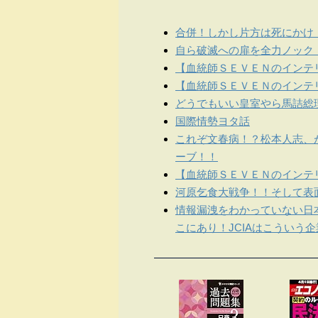
合併！しかし片方は死にかけ
自ら破滅への扉を全力ノック
【血統師ＳＥＶＥＮのインテリ
【血統師ＳＥＶＥＮのインテリ
どうでもいい皇室やら馬詰総
国際情勢ヨタ話
これぞ文春病！？松本人志、
ーブ！！
【血統師ＳＥＶＥＮのインテリ
河原乞食大戦争！！そして表
情報漏洩をわかっていない日
こにあり！JCIAはこういう