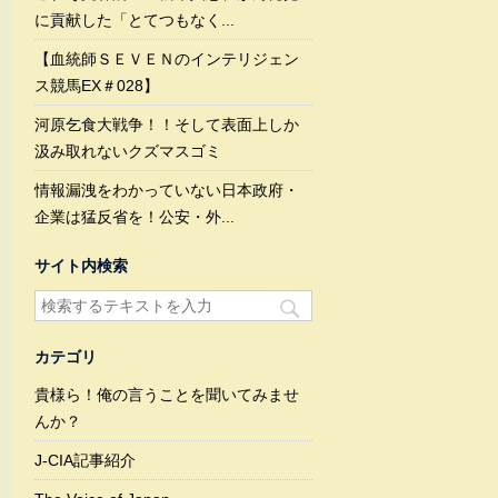
に貢献した「とてつもなく...
【血統師ＳＥＶＥＮのインテリジェン
ス競馬EX＃028】
河原乞食大戦争！！そして表面上しか
汲み取れないクズマスゴミ
情報漏洩をわかっていない日本政府・
企業は猛反省を！公安・外...
サイト内検索
カテゴリ
貴様ら！俺の言うことを聞いてみませ
んか？
J-CIA記事紹介