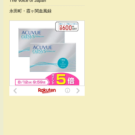
The Voice of Japan
永田町・霞ヶ関血風録