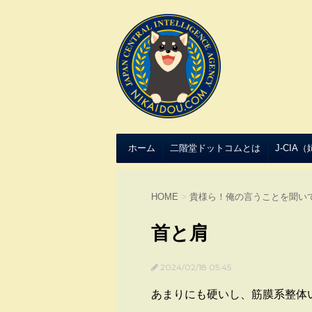
ホーム
二階堂ドットコムとは
J-CIA
HOME
>
貴様ら！俺の言うことを聞い
首と肩
2024/02/18 05:45
あまりにも硬いし、筋膜系整体