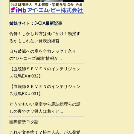
姉妹サイト：J-CIA最新記事
合併！しかし片方は死にかけ！頓挫す
るかもしれない発表済経営...
自ら破滅への扉を全力ノック！久々
の“ジャニーズ崩壊”情報が...
【血統師ＳＥＶＥＮのインテリジェン
ス競馬EX＃032】
【血統師ＳＥＶＥＮのインテリジェン
ス競馬EX＃031】
どうでもいい皇室やら馬詰総理らの話
しの裏でクソ役人は着々と...
国際情勢ヨタ話
これぞ文春病！？松本人志、がん発覚