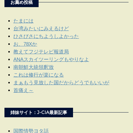
お薦め投稿
たまには
台湾みたいにみえるけど
ひさびさにちようしよかった
お、78Xか
教えてフジテレビ報道局
ANAスカイツーリングもやりなよ
南朝鮮大統領釈放
これは修行が楽になる
まぁもう見放した国だからどうでもいいが
首痛え～
姉妹サイト：J-CIA最新記事
国際情勢ヨタ話