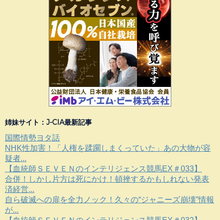
姉妹サイト：J-CIA最新記事
国際情勢ヨタ話
NHK性加害！「人権を蹂躙しまくっていた」あの大物が容
疑者...
【血統師ＳＥＶＥＮのインテリジェンス競馬EX＃033】
合併！しかし片方は死にかけ！頓挫するかもしれない発表
済経営...
自ら破滅への扉を全力ノック！久々の“ジャニーズ崩壊”情報
が...