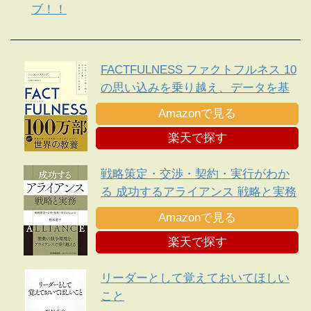
ブ！！
FACTFULNESS ファクトフルネス 10
の思い込みを乗り越え、データを基
に世界を正しく見る習慣
Amazonで見る
楽天で探す
戦略策定・交渉・契約・実行がわか
る 成功するアライアンス 戦略と実務
Amazonで見る
楽天で探す
リーダーとして覚えておいてほしい
こと