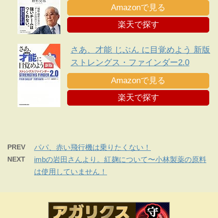
Amazonで見る
楽天で探す
さあ、才能 じぶん に目覚めよう 新版
ストレングス・ファインダー2.0
Amazonで見る
楽天で探す
PREV
パパ、赤い飛行機は乗りたくない！
NEXT
imbの岩田さんより。紅麹について〜小林製薬の原料
は使用していません！