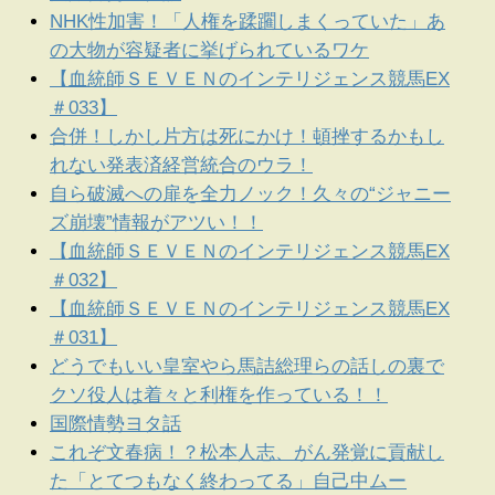
NHK性加害！「人権を蹂躙しまくっていた」あ
の大物が容疑者に挙げられているワケ
【血統師ＳＥＶＥＮのインテリジェンス競馬EX
＃033】
合併！しかし片方は死にかけ！頓挫するかもし
れない発表済経営統合のウラ！
自ら破滅への扉を全力ノック！久々の“ジャニー
ズ崩壊”情報がアツい！！
【血統師ＳＥＶＥＮのインテリジェンス競馬EX
＃032】
【血統師ＳＥＶＥＮのインテリジェンス競馬EX
＃031】
どうでもいい皇室やら馬詰総理らの話しの裏で
クソ役人は着々と利権を作っている！！
国際情勢ヨタ話
これぞ文春病！？松本人志、がん発覚に貢献し
た「とてつもなく終わってる」自己中ムー