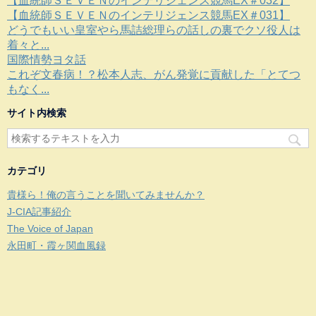
【血統師ＳＥＶＥＮのインテリジェンス競馬EX＃032】
【血統師ＳＥＶＥＮのインテリジェンス競馬EX＃031】
どうでもいい皇室やら馬詰総理らの話しの裏でクソ役人は
着々と...
国際情勢ヨタ話
これぞ文春病！？松本人志、がん発覚に貢献した「とてつ
もなく...
サイト内検索
カテゴリ
貴様ら！俺の言うことを聞いてみませんか？
J-CIA記事紹介
The Voice of Japan
永田町・霞ヶ関血風録