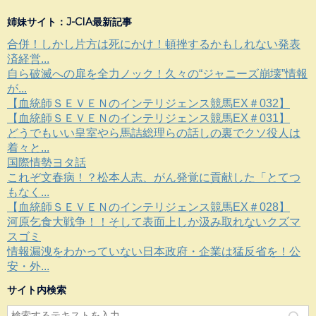
姉妹サイト：J-CIA最新記事
合併！しかし片方は死にかけ！頓挫するかもしれない発表
済経営...
自ら破滅への扉を全力ノック！久々の“ジャニーズ崩壊”情報
が...
【血統師ＳＥＶＥＮのインテリジェンス競馬EX＃032】
【血統師ＳＥＶＥＮのインテリジェンス競馬EX＃031】
どうでもいい皇室やら馬詰総理らの話しの裏でクソ役人は
着々と...
国際情勢ヨタ話
これぞ文春病！？松本人志、がん発覚に貢献した「とてつ
もなく...
【血統師ＳＥＶＥＮのインテリジェンス競馬EX＃028】
河原乞食大戦争！！そして表面上しか汲み取れないクズマ
スゴミ
情報漏洩をわかっていない日本政府・企業は猛反省を！公
安・外...
サイト内検索