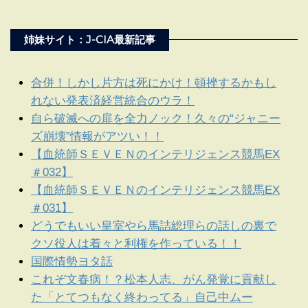
姉妹サイト：J-CIA最新記事
合併！しかし片方は死にかけ！頓挫するかもし
れない発表済経営統合のウラ！
自ら破滅への扉を全力ノック！久々の“ジャニー
ズ崩壊”情報がアツい！！
【血統師ＳＥＶＥＮのインテリジェンス競馬EX
＃032】
【血統師ＳＥＶＥＮのインテリジェンス競馬EX
＃031】
どうでもいい皇室やら馬詰総理らの話しの裏で
クソ役人は着々と利権を作っている！！
国際情勢ヨタ話
これぞ文春病！？松本人志、がん発覚に貢献し
た「とてつもなく終わってる」自己中ムー