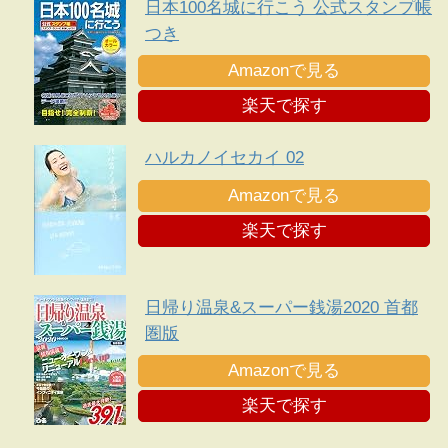
日本100名城に行こう 公式スタンプ帳
つき
Amazonで見る
楽天で探す
ハルカノイセカイ 02
Amazonで見る
楽天で探す
日帰り温泉&スーパー銭湯2020 首都
圏版
Amazonで見る
楽天で探す