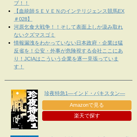
ブ！！
【血統師ＳＥＶＥＮのインテリジェンス競馬EX
＃028】
河原乞食大戦争！！そして表面上しか汲み取れ
ないクズマスゴミ
情報漏洩をわかっていない日本政府・企業は猛
反省を！公安・外事が危険視する会社ここにあ
り！JCIAはこういう企業を逐一見張っていま
す！
珍夜特急1―インド・パキスタン―
Amazonで見る
楽天で探す