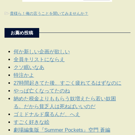
-
貴様ら！俺の言うことを聞いてみませんか？
お薦め投稿
何か新しい企画が欲しい
全員キリストにならえ
クソ眠いなあ
特注かよ
27時間起きてた後、すごく疲れてるはずなのに
やっぱ亡くなってたのね
納めた税金よりももらう奴増えたら若い奴困
る。だから貧乏人は死ねばいいのだ
ゴミドナルド腐るんだ、へえ
すごく好きな絵
劇場編集版『Summer Pockets』空門 蒼編