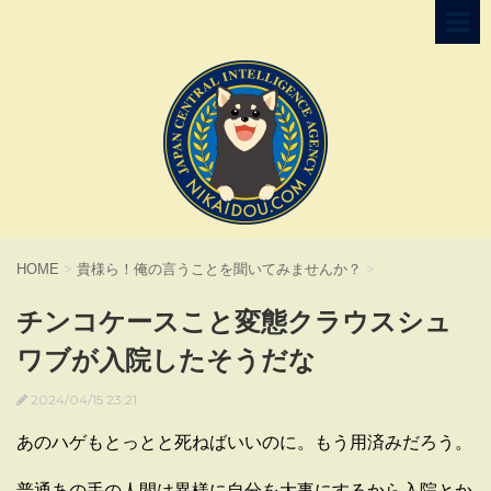
HOME
>
貴様ら！俺の言うことを聞いてみませんか？
>
チンコケースこと変態クラウスシュ
ワブが入院したそうだな
2024/04/15 23:21
あのハゲもとっとと死ねばいいのに。もう用済みだろう。
普通あの手の人間は異様に自分を大事にするから入院とか