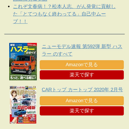
これぞ文春病！？松本人志、がん発覚に貢献し
た「とてつもなく終わってる」自己中ムー
ブ！！
ニューモデル速報 第592弾 新型 ハス
ラー のすべて
Amazonで見る
楽天で探す
CARトップ カートップ 2020年 2月号
Amazonで見る
楽天で探す