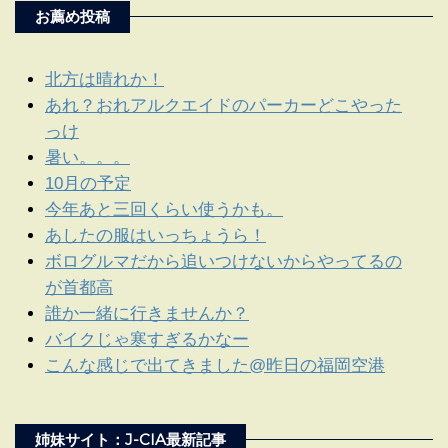
お薦め投稿
北方は晴れか！
あれ？おれアルクエイドのパーカーどこやった
っけ
暑い。。。
10月の予定
今年あと三回くらい使うかも。
あしたの服はいっちょうら！
ボログルマだから追いつけないからやってるの
が首都高
誰か一緒に行きませんか？
バイクじゃ寒すぎるかなー
こんな感じで出てきました@昨日の福岡空港
姉妹サイト：J-CIA最新記事