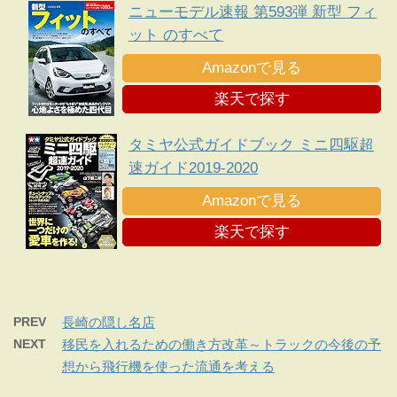
ニューモデル速報 第593弾 新型 フィ
ット のすべて
Amazonで見る
楽天で探す
タミヤ公式ガイドブック ミニ四駆超
速ガイド2019-2020
Amazonで見る
楽天で探す
PREV
長崎の隠し名店
NEXT
移民を入れるための働き方改革～トラックの今後の予
想から飛行機を使った流通を考える