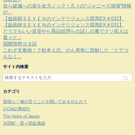
自ら破滅への扉を全力ノック！久々の“ジャニーズ崩壊”情報
が...
【血統師ＳＥＶＥＮのインテリジェンス競馬EX＃032】
【血統師ＳＥＶＥＮのインテリジェンス競馬EX＃031】
どうでもいい皇室やら馬詰総理らの話しの裏でクソ役人は
着々と...
国際情勢ヨタ話
これぞ文春病！？松本人志、がん発覚に貢献した「とてつ
もなく...
サイト内検索
カテゴリ
貴様ら！俺の言うことを聞いてみませんか？
J-CIA記事紹介
The Voice of Japan
永田町・霞ヶ関血風録