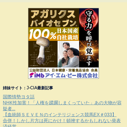
姉妹サイト：J-CIA最新記事
国際情勢ヨタ話
NHK性加害！「人権を蹂躙しまくっていた」あの大物が容
疑者...
【血統師ＳＥＶＥＮのインテリジェンス競馬EX＃033】
合併！しかし片方は死にかけ！頓挫するかもしれない発表
済経営...