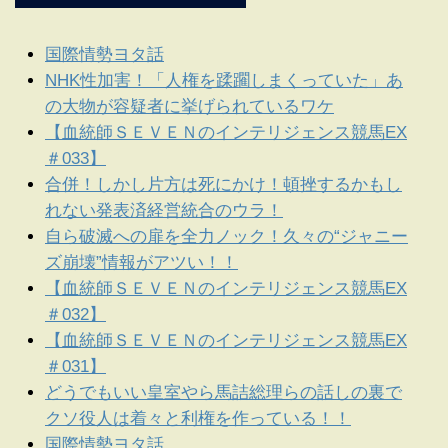
国際情勢ヨタ話
NHK性加害！「人権を蹂躙しまくっていた」あ
の大物が容疑者に挙げられているワケ
【血統師ＳＥＶＥＮのインテリジェンス競馬EX
＃033】
合併！しかし片方は死にかけ！頓挫するかもし
れない発表済経営統合のウラ！
自ら破滅への扉を全力ノック！久々の“ジャニー
ズ崩壊”情報がアツい！！
【血統師ＳＥＶＥＮのインテリジェンス競馬EX
＃032】
【血統師ＳＥＶＥＮのインテリジェンス競馬EX
＃031】
どうでもいい皇室やら馬詰総理らの話しの裏で
クソ役人は着々と利権を作っている！！
国際情勢ヨタ話