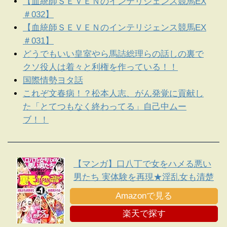
【血統師ＳＥＶＥＮのインテリジェンス競馬EX
＃032】
【血統師ＳＥＶＥＮのインテリジェンス競馬EX
＃031】
どうでもいい皇室やら馬詰総理らの話しの裏で
クソ役人は着々と利権を作っている！！
国際情勢ヨタ話
これぞ文春病！？松本人志、がん発覚に貢献し
た「とてつもなく終わってる」自己中ムー
ブ！！
【マンガ】口八丁で女をハメる悪い
男たち 実体験を再現★淫乱女も清楚
系も結局抱かれる・・★平日イオン
Amazonで見る
のフードコートでヤンママたちがナ
楽天で探す
ンパ待ちしている★裏モノＪＡＰＡ