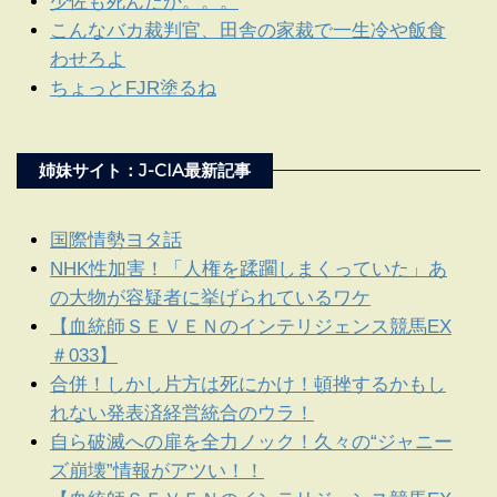
少佐も死んだか。。。
こんなバカ裁判官、田舎の家裁で一生冷や飯食
わせろよ
ちょっとFJR塗るね
姉妹サイト：J-CIA最新記事
国際情勢ヨタ話
NHK性加害！「人権を蹂躙しまくっていた」あ
の大物が容疑者に挙げられているワケ
【血統師ＳＥＶＥＮのインテリジェンス競馬EX
＃033】
合併！しかし片方は死にかけ！頓挫するかもし
れない発表済経営統合のウラ！
自ら破滅への扉を全力ノック！久々の“ジャニー
ズ崩壊”情報がアツい！！