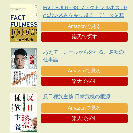
Ｎ
FACTFULNESS ファクトフルネス 10
の思い込みを乗り越え、データを基
に世界を正しく見る習慣
Amazonで見る
楽天で探す
あえて、レールから外れる。逆転の
仕事論
Amazonで見る
楽天で探す
反日種族主義 日韓危機の根源
Amazonで見る
楽天で探す