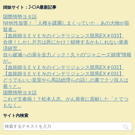
姉妹サイト：J-CIA最新記事
国際情勢ヨタ話
NHK性加害！「人権を蹂躙しまくっていた」あの大物が容
疑者...
【血統師ＳＥＶＥＮのインテリジェンス競馬EX＃033】
合併！しかし片方は死にかけ！頓挫するかもしれない発表
済経営...
自ら破滅への扉を全力ノック！久々の“ジャニーズ崩壊”情報
が...
【血統師ＳＥＶＥＮのインテリジェンス競馬EX＃032】
【血統師ＳＥＶＥＮのインテリジェンス競馬EX＃031】
どうでもいい皇室やら馬詰総理らの話しの裏でクソ役人は
着々と...
国際情勢ヨタ話
これぞ文春病！？松本人志、がん発覚に貢献した「とてつ
もなく...
サイト内検索