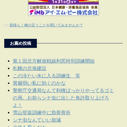
-
貴様ら！俺の言うことを聞いてみませんか？
お薦め投稿
第１回北方解放戦線利尻特別訓練開始
札幌の北海建設
この冷たい水に入る訓練生 笑
胃腸弱い私に効くのかな
警察庁交通局なんて利権ばっかりやってるゴミ
の局。お前らシナ虫に出した免許取り上げろ
よ！
雪山登坂訓練中に肋骨骨折
シナ虫なんていい加減