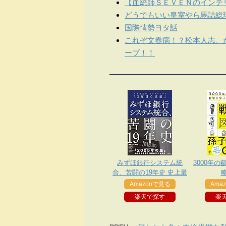
【血統師ＳＥＶＥＮのインテリ
どうでもいい皇室やら馬詰総
国際情勢ヨタ話
これぞ文春病！？松本人志、
ーブ！！
みずほ銀行システム統
3000年の
合、苦闘の19年史 史上最
大のITプロジェクト「3度
Amazonで見る
Ama
目の正直」
楽天で探す
楽