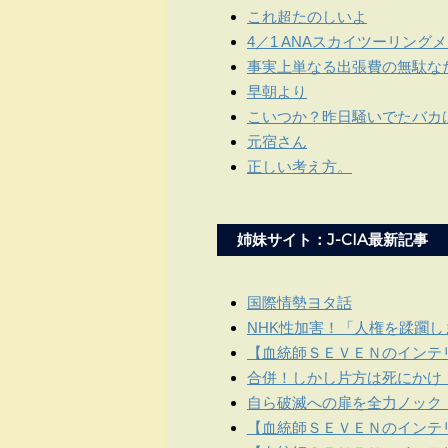
これ超たのしいよ
4／1 ANAスカイツーリング
事実上単なる出張費の無駄な
早朝より
こいつか？昨日騒いでたバカ
元宿さん
正しい考え方。
姉妹サイト：J-CIA最新記事
国際情勢ヨタ話
NHK性加害！「人権を蹂躙
【血統師ＳＥＶＥＮのインテリ
合併！しかし片方は死にかけ
自ら破滅への扉を全力ノック
【血統師ＳＥＶＥＮのインテリ