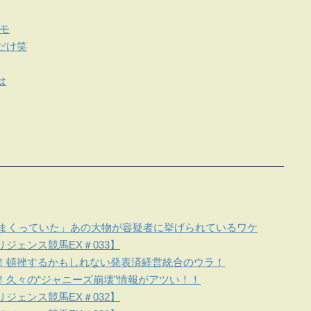
メモ
だけ笑
は
しまくっていた」あの大物が容疑者に挙げられているワケ
ジェンス競馬EX＃033】
！頓挫するかもしれない発表済経営統合のウラ！
！久々の“ジャニーズ崩壊”情報がアツい！！
ジェンス競馬EX＃032】