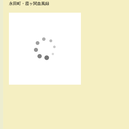
永田町・霞ヶ関血風録