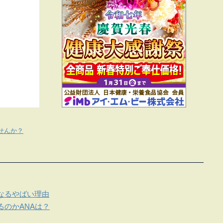
せんか？
なるやばい理由
のかANAは？