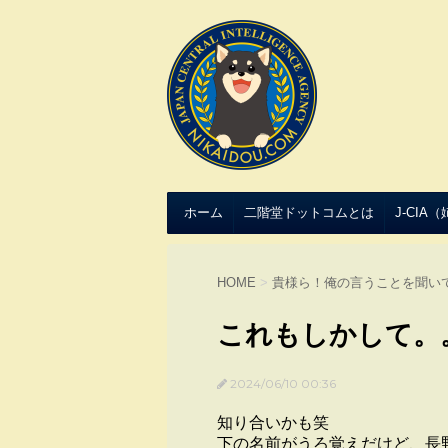
ホーム
二階堂ドットコムとは
J-CIA
HOME
>
貴様ら！俺の言うことを聞い
これもしかして。
2024/06/10 00:36
知り合いかも笑
下の名前がうろ覚えだけど、長