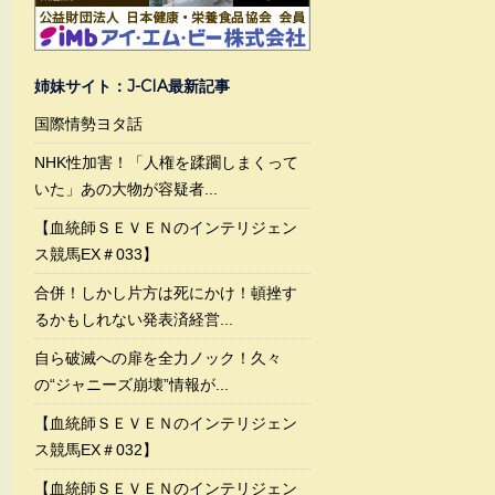
姉妹サイト：J-CIA最新記事
国際情勢ヨタ話
NHK性加害！「人権を蹂躙しまくって
いた」あの大物が容疑者...
【血統師ＳＥＶＥＮのインテリジェン
ス競馬EX＃033】
合併！しかし片方は死にかけ！頓挫す
るかもしれない発表済経営...
自ら破滅への扉を全力ノック！久々
の“ジャニーズ崩壊”情報が...
【血統師ＳＥＶＥＮのインテリジェン
ス競馬EX＃032】
【血統師ＳＥＶＥＮのインテリジェン