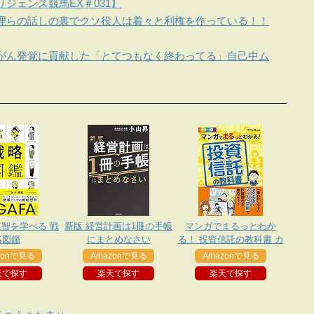
ジェンス競馬EX＃031】
理らの話しの裏でクソ役人は着々と利権を作っている！！
がん発覚に貢献した「とてつもなく終わってる」自己中ム
叡智を学べる 戦
新版 経営計画は1冊の手帳
マンガでまるっとわか
略図鑑
にまとめなさい
る！ 投資信託の教科書 カ
ラー版 資産運用勉強シリ
zonで見る
Amazonで見る
Amazonで見る
ーズ
天で探す
楽天で探す
楽天で探す