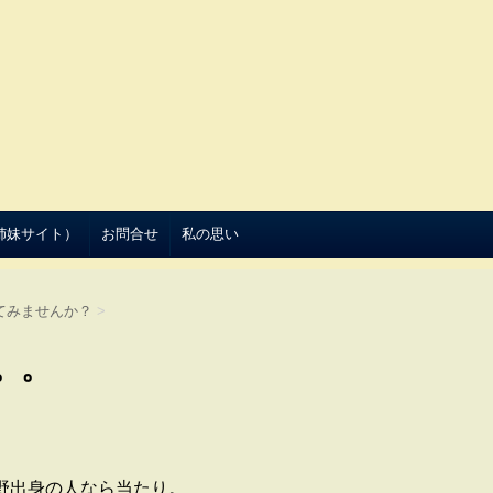
（姉妹サイト）
お問合せ
私の思い
てみませんか？
>
。。
野出身の人なら当たり。