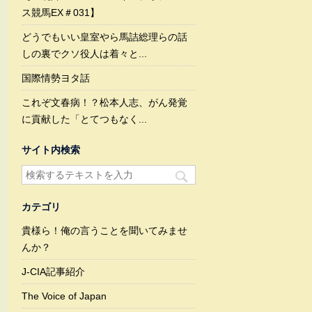
ス競馬EX＃031】
どうでもいい皇室やら馬詰総理らの話
しの裏でクソ役人は着々と...
国際情勢ヨタ話
これぞ文春病！？松本人志、がん発覚
に貢献した「とてつもなく...
サイト内検索
カテゴリ
貴様ら！俺の言うことを聞いてみませ
んか？
J-CIA記事紹介
The Voice of Japan