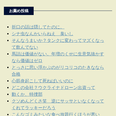
お薦め投稿
折口の話は隠してたのに。
シナ虫なんかいらねえ 臭いし
そんなうまいか？タンクに変わってマズくなっ
て飲んでない
馬詰は価値がない。年増のくせに生意気抜かす
なら価値はゼロ
とっさに思い浮かぶのがリコリコのたきななら
合格
心筋炎起こして死ねばいいのに
どこの会社？ウクライナドローン出資って
動くか、特捜部
クソめんどくさ笑 逆にサッサといなくなって
くれてラッキーだろう
こんなゴミみたいな食べ放題行くほうが悪い