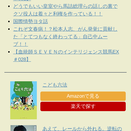
どうでもいい皇室やら馬詰総理らの話しの裏で
クソ役人は着々と利権を作っている！！
国際情勢ヨタ話
これぞ文春病！？松本人志、がん発覚に貢献し
た「とてつもなく終わってる」自己中ムー
ブ！！
【血統師ＳＥＶＥＮのインテリジェンス競馬EX
＃028】
こども六法
Amazonで見る
楽天で探す
あえて、レールから外れる。逆転の