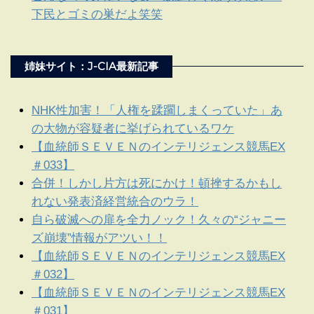
下民とゴミの巣だよ笑笑
姉妹サイト：J-CIA最新記事
NHK性加害！「人権を蹂躙しまくっていた」あ
の大物が容疑者に挙げられているワケ
【血統師ＳＥＶＥＮのインテリジェンス競馬EX
＃033】
合併！しかし片方は死にかけ！頓挫するかもし
れない発表済経営統合のウラ！
自ら破滅への扉を全力ノック！久々の“ジャニー
ズ崩壊”情報がアツい！！
【血統師ＳＥＶＥＮのインテリジェンス競馬EX
＃032】
【血統師ＳＥＶＥＮのインテリジェンス競馬EX
＃031】