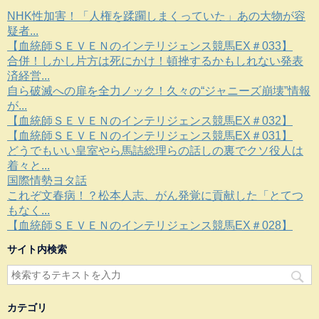
NHK性加害！「人権を蹂躙しまくっていた」あの大物が容
疑者...
【血統師ＳＥＶＥＮのインテリジェンス競馬EX＃033】
合併！しかし片方は死にかけ！頓挫するかもしれない発表
済経営...
自ら破滅への扉を全力ノック！久々の“ジャニーズ崩壊”情報
が...
【血統師ＳＥＶＥＮのインテリジェンス競馬EX＃032】
【血統師ＳＥＶＥＮのインテリジェンス競馬EX＃031】
どうでもいい皇室やら馬詰総理らの話しの裏でクソ役人は
着々と...
国際情勢ヨタ話
これぞ文春病！？松本人志、がん発覚に貢献した「とてつ
もなく...
【血統師ＳＥＶＥＮのインテリジェンス競馬EX＃028】
サイト内検索
カテゴリ