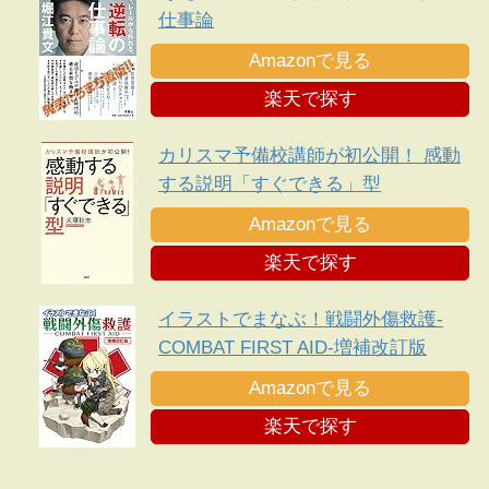
仕事論
Amazonで見る
楽天で探す
カリスマ予備校講師が初公開！ 感動
する説明「すぐできる」型
Amazonで見る
楽天で探す
イラストでまなぶ！戦闘外傷救護-
COMBAT FIRST AID-増補改訂版
Amazonで見る
楽天で探す