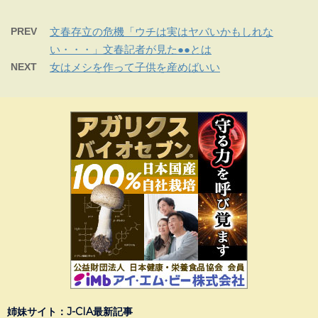
PREV
文春存立の危機「ウチは実はヤバいかもしれな
い・・・」文春記者が見た●●とは
NEXT
女はメシを作って子供を産めばいい
姉妹サイト：J-CIA最新記事