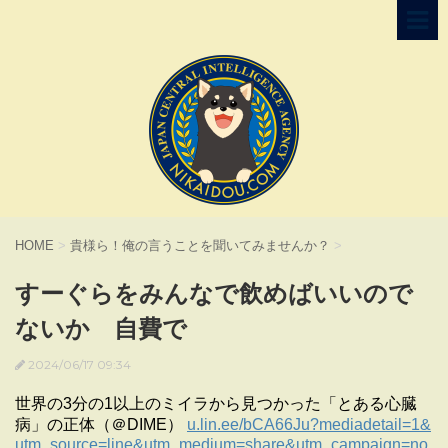
HOME
>
貴様ら！俺の言うことを聞いてみませんか？
>
すーぐらをみんなで飲めばいいので
ないか 自費で
2024/06/17 09:34
世界の3分の1以上のミイラから見つかった「とある心臓
病」の正体（＠DIME）
u.lin.ee/bCA66Ju?mediadetail=1&
utm_source=line&utm_medium=share&utm_campaign=no