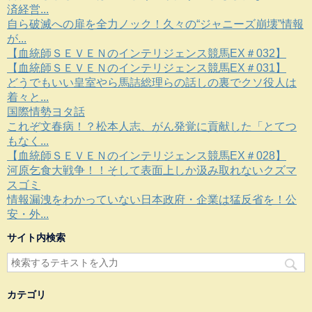
済経営...
自ら破滅への扉を全力ノック！久々の“ジャニーズ崩壊”情報
が...
【血統師ＳＥＶＥＮのインテリジェンス競馬EX＃032】
【血統師ＳＥＶＥＮのインテリジェンス競馬EX＃031】
どうでもいい皇室やら馬詰総理らの話しの裏でクソ役人は
着々と...
国際情勢ヨタ話
これぞ文春病！？松本人志、がん発覚に貢献した「とてつ
もなく...
【血統師ＳＥＶＥＮのインテリジェンス競馬EX＃028】
河原乞食大戦争！！そして表面上しか汲み取れないクズマ
スゴミ
情報漏洩をわかっていない日本政府・企業は猛反省を！公
安・外...
サイト内検索
カテゴリ