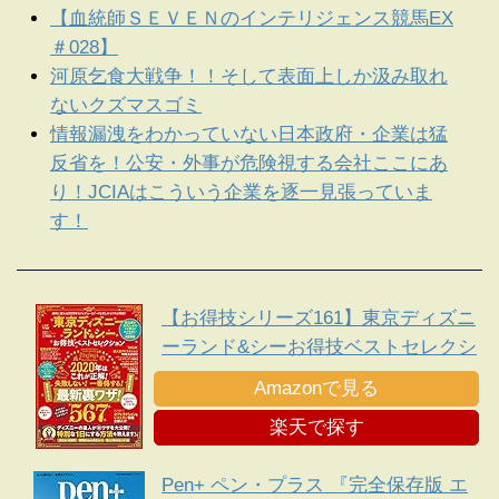
【血統師ＳＥＶＥＮのインテリジェンス競馬EX
＃028】
河原乞食大戦争！！そして表面上しか汲み取れ
ないクズマスゴミ
情報漏洩をわかっていない日本政府・企業は猛
反省を！公安・外事が危険視する会社ここにあ
り！JCIAはこういう企業を逐一見張っていま
す！
【お得技シリーズ161】東京ディズニ
ーランド&シーお得技ベストセレクシ
ョン
Amazonで見る
楽天で探す
Pen+ ペン・プラス 『完全保存版 エ