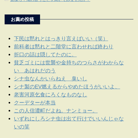
お薦め投稿
下民は黙れとはっきり言えばいい（笑）
前科者は黙れと二階堂に言わせれば終わり
折口の話は隠してたのに。
貧乏ゴミには世襲や金持ちのつらさがわからな
い あはれだのう
シナ虫なんかいらねえ 臭いし
シナ製のEV燃えるからやめたほうがいいよ、
老害河原乞食にろくなものなし
クーデターが本当
この人信濃町だよね。ナンミョー。
いずれにしろシナ虫は出て行けでいいんじゃな
いの笑