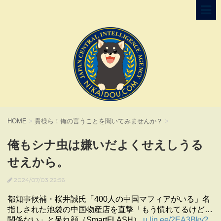
HOME
>
貴様ら！俺の言うことを聞いてみませんか？
>
俺もシナ虫は嫌いだよくせえしうる
せえから。
2024/07/03 22:56
都知事候補・桜井誠氏「400人の中国マフィアがいる」名
指しされた池袋の中国物産店を直撃「もう慣れてるけど…
関係ない」と呆れ顔（SmartFLASH）
u.lin.ee/2EA3Bkv?