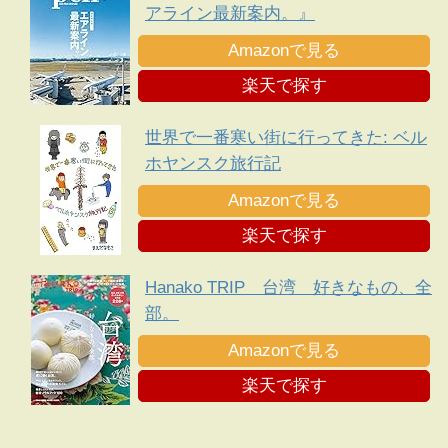
アライン最新案内。』
Amazonで見る
楽天で探す
世界で一番寒い街に行ってきた: ベル
ホヤンスク旅行記
Amazonで見る
楽天で探す
Hanako TRIP 台湾 好きなもの、全
部。
Amazonで見る
楽天で探す