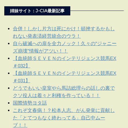
姉妹サイト：J-CIA最新記事
合併！しかし片方は死にかけ！頓挫するかもし
れない発表済経営統合のウラ！
自ら破滅への扉を全力ノック！久々の“ジャニー
ズ崩壊”情報がアツい！！
【血統師ＳＥＶＥＮのインテリジェンス競馬EX
＃032】
【血統師ＳＥＶＥＮのインテリジェンス競馬EX
＃031】
どうでもいい皇室やら馬詰総理らの話しの裏で
クソ役人は着々と利権を作っている！！
国際情勢ヨタ話
これぞ文春病！？松本人志、がん発覚に貢献し
た「とてつもなく終わってる」自己中ムー
ブ！！