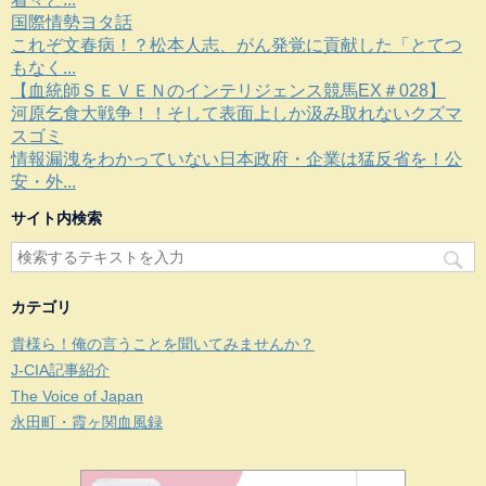
国際情勢ヨタ話
これぞ文春病！？松本人志、がん発覚に貢献した「とてつ
もなく...
【血統師ＳＥＶＥＮのインテリジェンス競馬EX＃028】
河原乞食大戦争！！そして表面上しか汲み取れないクズマ
スゴミ
情報漏洩をわかっていない日本政府・企業は猛反省を！公
安・外...
サイト内検索
カテゴリ
貴様ら！俺の言うことを聞いてみませんか？
J-CIA記事紹介
The Voice of Japan
永田町・霞ヶ関血風録