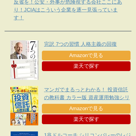
反省を！公安・外事が危険視する会社ここにあ
り！JCIAはこういう企業を逐一見張っていま
す！
完訳 7つの習慣 人格主義の回復
Amazonで見る
楽天で探す
マンガでまるっとわかる！ 投資信託
の教科書 カラー版 資産運用勉強シリ
ーズ
Amazonで見る
楽天で探す
1兆ドルコーチ シリコンバレーのレジ