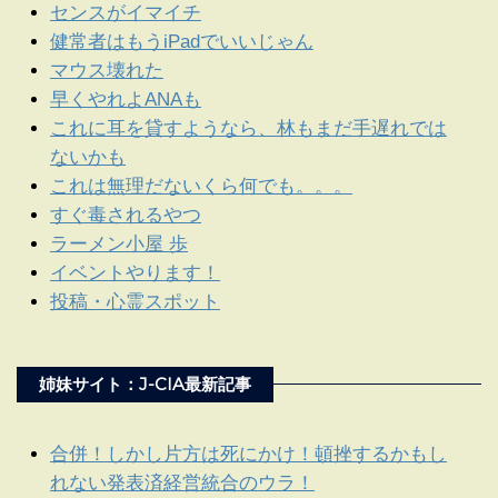
センスがイマイチ
健常者はもうiPadでいいじゃん
マウス壊れた
早くやれよANAも
これに耳を貸すようなら、林もまだ手遅れでは
ないかも
これは無理だないくら何でも。。。
すぐ毒されるやつ
ラーメン小屋 歩
イベントやります！
投稿・心霊スポット
姉妹サイト：J-CIA最新記事
合併！しかし片方は死にかけ！頓挫するかもし
れない発表済経営統合のウラ！