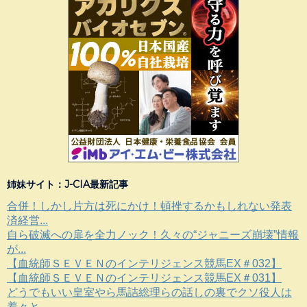
姉妹サイト：J-CIA最新記事
合併！しかし片方は死にかけ！頓挫するかもしれない発表
済経営...
自ら破滅への扉を全力ノック！久々の“ジャニーズ崩壊”情報
が...
【血統師ＳＥＶＥＮのインテリジェンス競馬EX＃032】
【血統師ＳＥＶＥＮのインテリジェンス競馬EX＃031】
どうでもいい皇室やら馬詰総理らの話しの裏でクソ役人は
着々と...