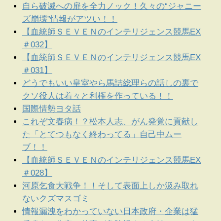
自ら破滅への扉を全力ノック！久々の“ジャニー
ズ崩壊”情報がアツい！！
【血統師ＳＥＶＥＮのインテリジェンス競馬EX
＃032】
【血統師ＳＥＶＥＮのインテリジェンス競馬EX
＃031】
どうでもいい皇室やら馬詰総理らの話しの裏で
クソ役人は着々と利権を作っている！！
国際情勢ヨタ話
これぞ文春病！？松本人志、がん発覚に貢献し
た「とてつもなく終わってる」自己中ムー
ブ！！
【血統師ＳＥＶＥＮのインテリジェンス競馬EX
＃028】
河原乞食大戦争！！そして表面上しか汲み取れ
ないクズマスゴミ
情報漏洩をわかっていない日本政府・企業は猛