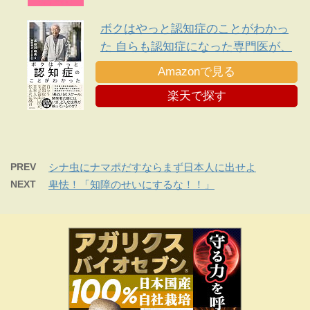
ボクはやっと認知症のことがわかっ
た 自らも認知症になった専門医が、
日本人に伝えたい遺言
Amazonで見る
楽天で探す
PREV
シナ虫にナマポだすならまず日本人に出せよ
NEXT
卑怯！「知障のせいにするな！！」