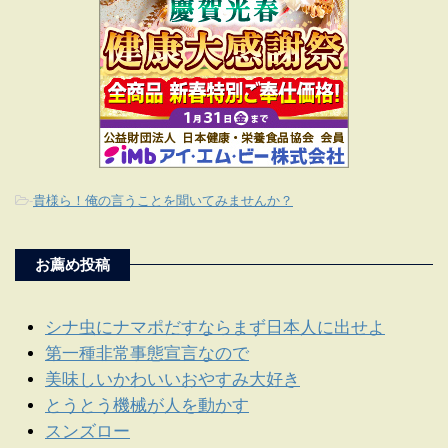
-
貴様ら！俺の言うことを聞いてみませんか？
お薦め投稿
シナ虫にナマポだすならまず日本人に出せよ
第一種非常事態宣言なので
美味しいかわいいおやすみ大好き
とうとう機械が人を動かす
スンズロー