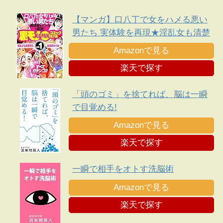
【マンガ】口八丁で女をハメる悪い
男たち 実体験を再現★淫乱女も清楚
系も結局抱かれる・・★平日イオン
Amazonで見る
のフードコートでヤンママたちがナ
楽天で探す
ンパ待ちしている★裏モノＪＡＰＡ
Ｎ
「頭のゴミ」を捨てれば、脳は一瞬
で目覚める!
Amazonで見る
楽天で探す
一瞬で相手をオトす洗脳術
Amazonで見る
楽天で探す