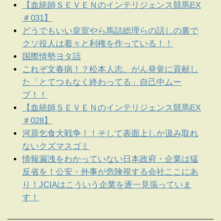
【血統師ＳＥＶＥＮのインテリジェンス競馬EX
＃031】
どうでもいい皇室やら馬詰総理らの話しの裏で
クソ役人は着々と利権を作っている！！
国際情勢ヨタ話
これぞ文春病！？松本人志、がん発覚に貢献し
た「とてつもなく終わってる」自己中ムー
ブ！！
【血統師ＳＥＶＥＮのインテリジェンス競馬EX
＃028】
河原乞食大戦争！！そして表面上しか汲み取れ
ないクズマスゴミ
情報漏洩をわかっていない日本政府・企業は猛
反省を！公安・外事が危険視する会社ここにあ
り！JCIAはこういう企業を逐一見張っていま
す！