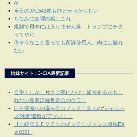
AI
今日のJAL541便もひどかったらしい
ちなみに金曜の船はこれ
規制で日本には入りません笑 トランプにチク
ってやれ
偉そうなこと言っても所詮使用人。肉には触れ
ない
姉妹サイト：J-CIA最新記事
合併！しかし片方は死にかけ！頓挫するかもし
れない発表済経営統合のウラ！
自ら破滅への扉を全力ノック！久々の“ジャニー
ズ崩壊”情報がアツい！！
【血統師ＳＥＶＥＮのインテリジェンス競馬EX
＃032】