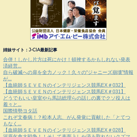
姉妹サイト：J-CIA最新記事
合併！しかし片方は死にかけ！頓挫するかもしれない発表
済経営...
自ら破滅への扉を全力ノック！久々の“ジャニーズ崩壊”情報
が...
【血統師ＳＥＶＥＮのインテリジェンス競馬EX＃032】
【血統師ＳＥＶＥＮのインテリジェンス競馬EX＃031】
どうでもいい皇室やら馬詰総理らの話しの裏でクソ役人は
着々と...
国際情勢ヨタ話
これぞ文春病！？松本人志、がん発覚に貢献した「とてつ
もなく...
【血統師ＳＥＶＥＮのインテリジェンス競馬EX＃028】
河原乞食大戦争！！そして表面上しか汲み取れないクズマ