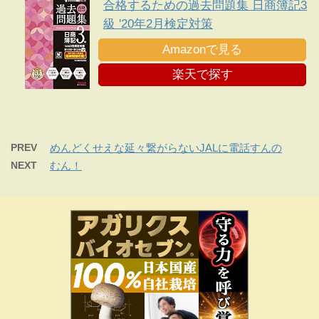
合格するための過去問題集 日商簿記3
級 '20年2月検定対策
Amazonで見る
楽天で探す
PREV
めんどくせえな延々繋がらないJALに電話すんの
NEXT
むん！