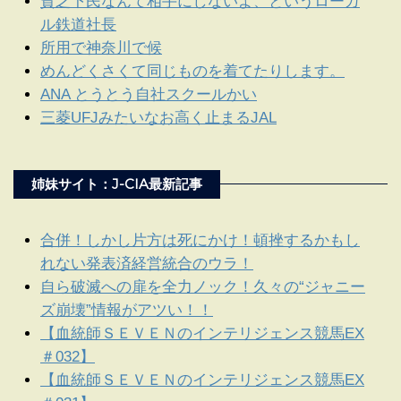
貧乏下民なんて相手にしないよ、というローカ
ル鉄道社長
所用で神奈川で候
めんどくさくて同じものを着てたりします。
ANA とうとう自社スクールかい
三菱UFJみたいなお高く止まるJAL
姉妹サイト：J-CIA最新記事
合併！しかし片方は死にかけ！頓挫するかもし
れない発表済経営統合のウラ！
自ら破滅への扉を全力ノック！久々の“ジャニー
ズ崩壊”情報がアツい！！
【血統師ＳＥＶＥＮのインテリジェンス競馬EX
＃032】
【血統師ＳＥＶＥＮのインテリジェンス競馬EX