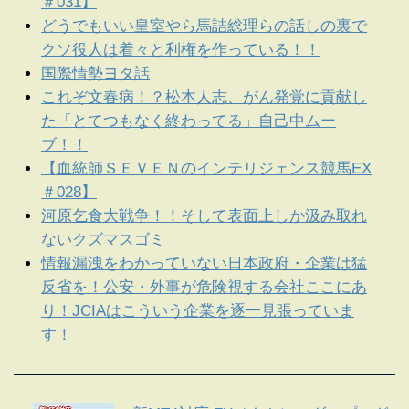
＃031】
どうでもいい皇室やら馬詰総理らの話しの裏で
クソ役人は着々と利権を作っている！！
国際情勢ヨタ話
これぞ文春病！？松本人志、がん発覚に貢献し
た「とてつもなく終わってる」自己中ムー
ブ！！
【血統師ＳＥＶＥＮのインテリジェンス競馬EX
＃028】
河原乞食大戦争！！そして表面上しか汲み取れ
ないクズマスゴミ
情報漏洩をわかっていない日本政府・企業は猛
反省を！公安・外事が危険視する会社ここにあ
り！JCIAはこういう企業を逐一見張っていま
す！