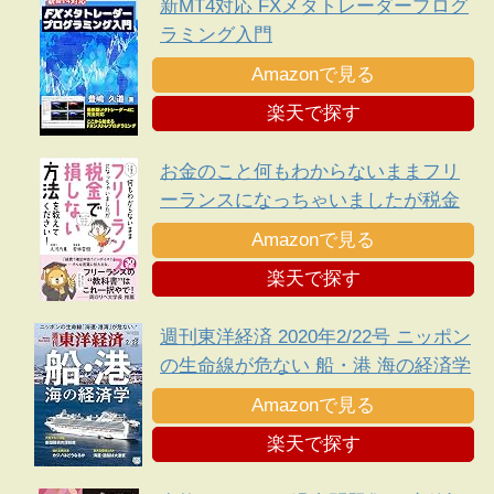
新MT4対応 FXメタトレーダープログ
ラミング入門
Amazonで見る
楽天で探す
お金のこと何もわからないままフリ
ーランスになっちゃいましたが税金
で損しない方法を教えてください!
Amazonで見る
楽天で探す
週刊東洋経済 2020年2/22号 ニッポン
の生命線が危ない 船・港 海の経済学
Amazonで見る
楽天で探す