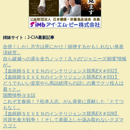
姉妹サイト：J-CIA最新記事
合併！しかし片方は死にかけ！頓挫するかもしれない発表
済経営...
自ら破滅への扉を全力ノック！久々の“ジャニーズ崩壊”情報
が...
【血統師ＳＥＶＥＮのインテリジェンス競馬EX＃032】
【血統師ＳＥＶＥＮのインテリジェンス競馬EX＃031】
どうでもいい皇室やら馬詰総理らの話しの裏でクソ役人は
着々と...
国際情勢ヨタ話
これぞ文春病！？松本人志、がん発覚に貢献した「とてつ
もなく...
【血統師ＳＥＶＥＮのインテリジェンス競馬EX＃028】
河原乞食大戦争！！そして表面上しか汲み取れないクズマ
スゴミ