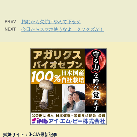
PREV
頼むから欠航はやめて下せえ
NEXT
今日からスマホ使うなよ クソクズが！
姉妹サイト：J-CIA最新記事