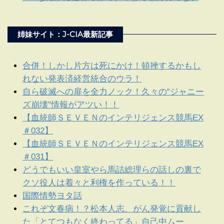
姉妹サイト：J-CIA最新記事
合併！しかし片方は死にかけ！頓挫するかもし
れない発表済経営統合のウラ！
自ら破滅への扉を全力ノック！久々の“ジャニー
ズ崩壊”情報がアツい！！
【血統師ＳＥＶＥＮのインテリジェンス競馬EX
＃032】
【血統師ＳＥＶＥＮのインテリジェンス競馬EX
＃031】
どうでもいい皇室やら馬詰総理らの話しの裏で
クソ役人は着々と利権を作っている！！
国際情勢ヨタ話
これぞ文春病！？松本人志、がん発覚に貢献し
た「とてつもなく終わってる」自己中ムー