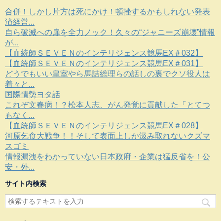
合併！しかし片方は死にかけ！頓挫するかもしれない発表
済経営...
自ら破滅への扉を全力ノック！久々の“ジャニーズ崩壊”情報
が...
【血統師ＳＥＶＥＮのインテリジェンス競馬EX＃032】
【血統師ＳＥＶＥＮのインテリジェンス競馬EX＃031】
どうでもいい皇室やら馬詰総理らの話しの裏でクソ役人は
着々と...
国際情勢ヨタ話
これぞ文春病！？松本人志、がん発覚に貢献した「とてつ
もなく...
【血統師ＳＥＶＥＮのインテリジェンス競馬EX＃028】
河原乞食大戦争！！そして表面上しか汲み取れないクズマ
スゴミ
情報漏洩をわかっていない日本政府・企業は猛反省を！公
安・外...
サイト内検索