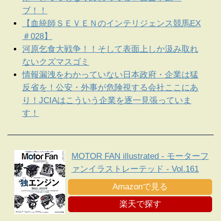
ブ！！
【血統師ＳＥＶＥＮのインテリジェンス競馬EX
＃028】
河原乞食大戦争！！そして表面上しか汲み取れ
ないクズマスゴミ
情報漏洩をわかっていない日本政府・企業は猛
反省を！公安・外事が危険視する会社ここにあ
り！JCIAはこういう企業を逐一見張っていま
す！
MOTOR FAN illustrated - モーターフ
ァンイラストレーテッド - Vol.161
Amazonで見る
楽天で探す