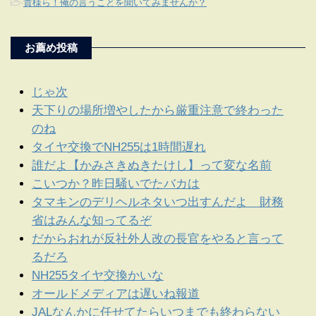
-
貴様ら！俺の言うことを聞いてみませんか？
お薦め投稿
じゃ次
天下りの場所増やしたから厳重注意で終わった
のね
タイヤ交換でNH255は1時間遅れ
誰だよ【かみさきぬきたけし】って変な名前
こいつか？昨日騒いでたバカは
タマキンのデリヘルネタいつ出すんだよ 財務
省はみんな知ってるぞ
だからおれが反社外人改の長官をやると言って
るだろ
NH255タイヤ交換かいな
オールドメディアは遅いね報道
JALなんかに任せてたらいつまでも終わらない