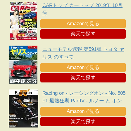
CARトップ カートップ 2019年 10月
号
Amazonで見る
楽天で探す
ニューモデル速報 第591弾 トヨタ ヤ
リス のすべて
Amazonで見る
楽天で探す
Racing on - レーシングオン - No. 505
F1 最熱狂期 PartIV - ルノー と ホン
ダ 、新規定下に勃発した熾烈な エン
Amazonで見る
ジン 戦争 -
楽天で探す