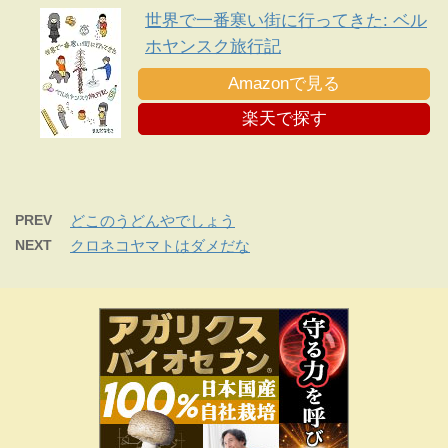
世界で一番寒い街に行ってきた: ベル
ホヤンスク旅行記
Amazonで見る
楽天で探す
PREV
どこのうどんやでしょう
NEXT
クロネコヤマトはダメだな