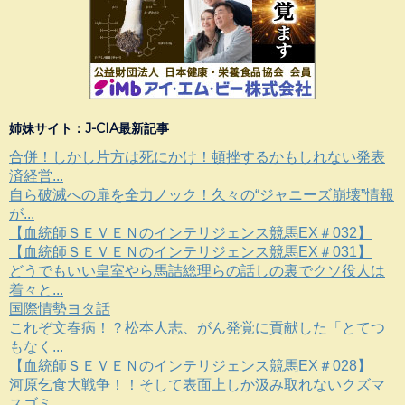
姉妹サイト：J-CIA最新記事
合併！しかし片方は死にかけ！頓挫するかもしれない発表
済経営...
自ら破滅への扉を全力ノック！久々の“ジャニーズ崩壊”情報
が...
【血統師ＳＥＶＥＮのインテリジェンス競馬EX＃032】
【血統師ＳＥＶＥＮのインテリジェンス競馬EX＃031】
どうでもいい皇室やら馬詰総理らの話しの裏でクソ役人は
着々と...
国際情勢ヨタ話
これぞ文春病！？松本人志、がん発覚に貢献した「とてつ
もなく...
【血統師ＳＥＶＥＮのインテリジェンス競馬EX＃028】
河原乞食大戦争！！そして表面上しか汲み取れないクズマ
スゴミ