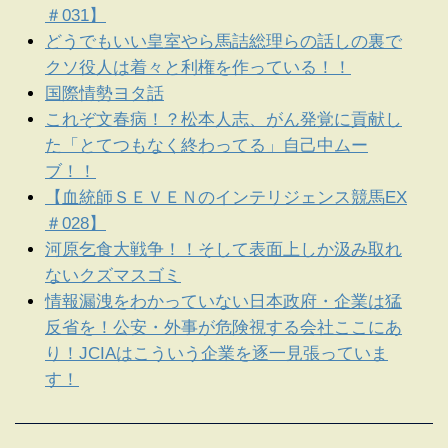
＃031】
どうでもいい皇室やら馬詰総理らの話しの裏で
クソ役人は着々と利権を作っている！！
国際情勢ヨタ話
これぞ文春病！？松本人志、がん発覚に貢献し
た「とてつもなく終わってる」自己中ムー
ブ！！
【血統師ＳＥＶＥＮのインテリジェンス競馬EX
＃028】
河原乞食大戦争！！そして表面上しか汲み取れ
ないクズマスゴミ
情報漏洩をわかっていない日本政府・企業は猛
反省を！公安・外事が危険視する会社ここにあ
り！JCIAはこういう企業を逐一見張っていま
す！