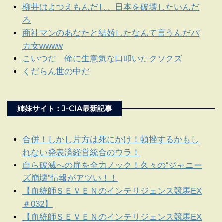
柳井はよつえもんだし、日本を破壊したいんだ
ろ
商社マンのあなたと結婚したなんて言うんだバ
カ女wwww
こいつだ 俺に生意気な口叩いたクソクズ
くだらん世の中だ
姉妹サイト：J-CIA最新記事
合併！しかし片方は死にかけ！頓挫するかもし
れない発表済経営統合のウラ！
自ら破滅への扉を全力ノック！久々の“ジャニー
ズ崩壊”情報がアツい！！
【血統師ＳＥＶＥＮのインテリジェンス競馬EX
＃032】
【血統師ＳＥＶＥＮのインテリジェンス競馬EX