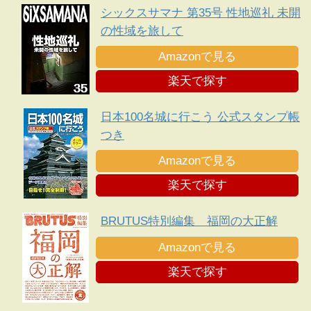
シックスサマナ 第35号 性地巡礼 未開
の性域を旅して
Amazonで見る
楽天で探す
日本100名城に行こう 公式スタンプ帳
つき
Amazonで見る
楽天で探す
BRUTUS特別編集 福岡の大正解
Amazonで見る
楽天で探す