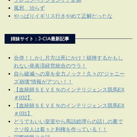
プレコンペクションケア定期
風邪 治らず
やっぱりイギリス行きやめて正解だったな
姉妹サイト：J-CIA最新記事
合併！しかし片方は死にかけ！頓挫するかもし
れない発表済経営統合のウラ！
自ら破滅への扉を全力ノック！久々の“ジャニー
ズ崩壊”情報がアツい！！
【血統師ＳＥＶＥＮのインテリジェンス競馬EX
＃032】
【血統師ＳＥＶＥＮのインテリジェンス競馬EX
＃031】
どうでもいい皇室やら馬詰総理らの話しの裏で
クソ役人は着々と利権を作っている！！