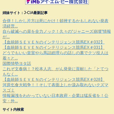
姉妹サイト：J-CIA最新記事
合併！しかし片方は死にかけ！頓挫するかもしれない発表
済経営...
自ら破滅への扉を全力ノック！久々の“ジャニーズ崩壊”情報
が...
【血統師ＳＥＶＥＮのインテリジェンス競馬EX＃032】
【血統師ＳＥＶＥＮのインテリジェンス競馬EX＃031】
どうでもいい皇室やら馬詰総理らの話しの裏でクソ役人は
着々と...
国際情勢ヨタ話
これぞ文春病！？松本人志、がん発覚に貢献した「とてつ
もなく...
【血統師ＳＥＶＥＮのインテリジェンス競馬EX＃028】
河原乞食大戦争！！そして表面上しか汲み取れないクズマ
スゴミ
情報漏洩をわかっていない日本政府・企業は猛反省を！公
安・外...
サイト内検索