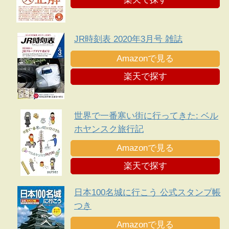
JR時刻表 2020年3月号 雑誌
Amazonで見る
楽天で探す
世界で一番寒い街に行ってきた: ベル
ホヤンスク旅行記
Amazonで見る
楽天で探す
日本100名城に行こう 公式スタンプ帳
つき
Amazonで見る