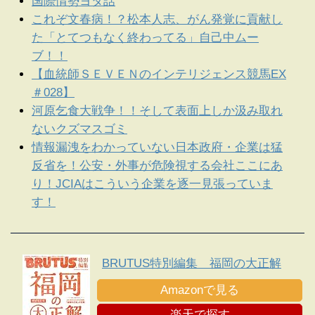
国際情勢ヨタ話
これぞ文春病！？松本人志、がん発覚に貢献し
た「とてつもなく終わってる」自己中ムー
ブ！！
【血統師ＳＥＶＥＮのインテリジェンス競馬EX
＃028】
河原乞食大戦争！！そして表面上しか汲み取れ
ないクズマスゴミ
情報漏洩をわかっていない日本政府・企業は猛
反省を！公安・外事が危険視する会社ここにあ
り！JCIAはこういう企業を逐一見張っていま
す！
BRUTUS特別編集 福岡の大正解
Amazonで見る
楽天で探す