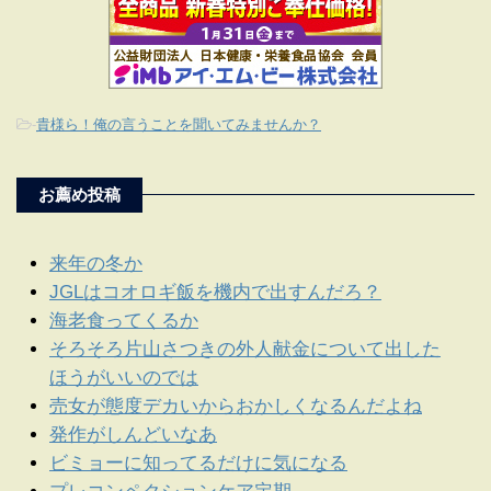
-
貴様ら！俺の言うことを聞いてみませんか？
お薦め投稿
来年の冬か
JGLはコオロギ飯を機内で出すんだろ？
海老食ってくるか
そろそろ片山さつきの外人献金について出した
ほうがいいのでは
売女が態度デカいからおかしくなるんだよね
発作がしんどいなあ
ビミョーに知ってるだけに気になる