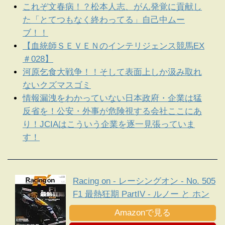
これぞ文春病！？松本人志、がん発覚に貢献し
た「とてつもなく終わってる」自己中ムー
ブ！！
【血統師ＳＥＶＥＮのインテリジェンス競馬EX
＃028】
河原乞食大戦争！！そして表面上しか汲み取れ
ないクズマスゴミ
情報漏洩をわかっていない日本政府・企業は猛
反省を！公安・外事が危険視する会社ここにあ
り！JCIAはこういう企業を逐一見張っていま
す！
Racing on - レーシングオン - No. 505
F1 最熱狂期 PartIV - ルノー と ホン
ダ 、新規定下に勃発した熾烈な エン
Amazonで見る
ジン 戦争 -