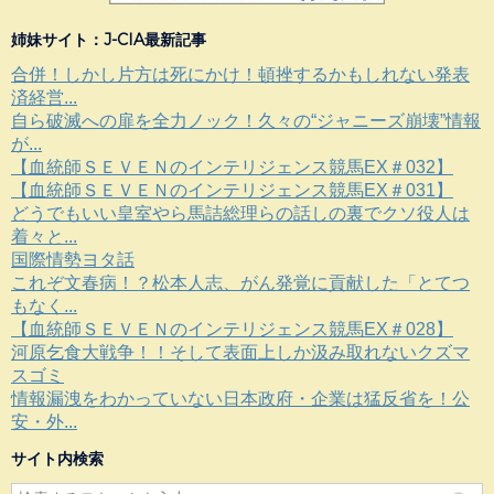
姉妹サイト：J-CIA最新記事
合併！しかし片方は死にかけ！頓挫するかもしれない発表
済経営...
自ら破滅への扉を全力ノック！久々の“ジャニーズ崩壊”情報
が...
【血統師ＳＥＶＥＮのインテリジェンス競馬EX＃032】
【血統師ＳＥＶＥＮのインテリジェンス競馬EX＃031】
どうでもいい皇室やら馬詰総理らの話しの裏でクソ役人は
着々と...
国際情勢ヨタ話
これぞ文春病！？松本人志、がん発覚に貢献した「とてつ
もなく...
【血統師ＳＥＶＥＮのインテリジェンス競馬EX＃028】
河原乞食大戦争！！そして表面上しか汲み取れないクズマ
スゴミ
情報漏洩をわかっていない日本政府・企業は猛反省を！公
安・外...
サイト内検索