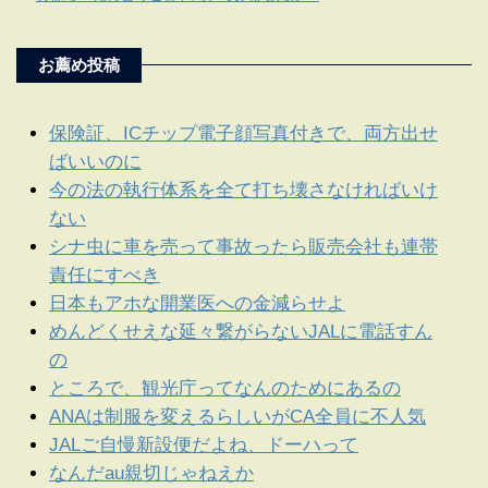
お薦め投稿
保険証、ICチップ電子顔写真付きで、両方出せ
ばいいのに
今の法の執行体系を全て打ち壊さなければいけ
ない
シナ虫に車を売って事故ったら販売会社も連帯
責任にすべき
日本もアホな開業医への金減らせよ
めんどくせえな延々繋がらないJALに電話すん
の
ところで、観光庁ってなんのためにあるの
ANAは制服を変えるらしいがCA全員に不人気
JALご自慢新設便だよね、ドーハって
なんだau親切じゃねえか