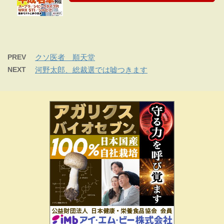
PREV
クソ医者 順天堂
NEXT
河野太郎、総裁選では嘘つきます