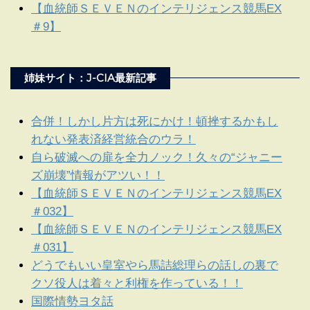
【血統師ＳＥＶＥＮのインテリジェンス競馬EX
＃9】
姉妹サイト：J-CIA最新記事
合併！しかし片方は死にかけ！頓挫するかもし
れない発表済経営統合のウラ！
自ら破滅への扉を全力ノック！久々の“ジャニー
ズ崩壊”情報がアツい！！
【血統師ＳＥＶＥＮのインテリジェンス競馬EX
＃032】
【血統師ＳＥＶＥＮのインテリジェンス競馬EX
＃031】
どうでもいい皇室やら馬詰総理らの話しの裏で
クソ役人は着々と利権を作っている！！
国際情勢ヨタ話