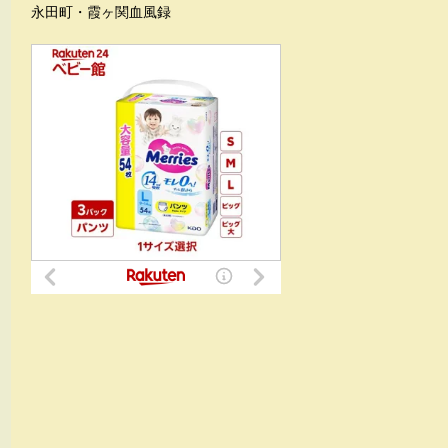
永田町・霞ヶ関血風録