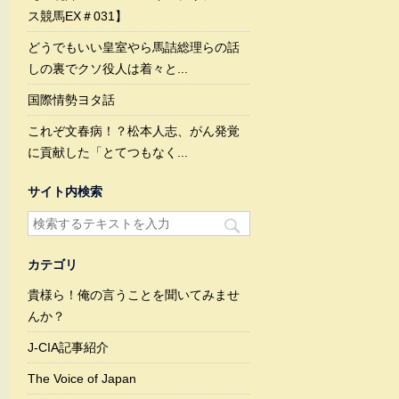
ス競馬EX＃031】
どうでもいい皇室やら馬詰総理らの話
しの裏でクソ役人は着々と...
国際情勢ヨタ話
これぞ文春病！？松本人志、がん発覚
に貢献した「とてつもなく...
サイト内検索
カテゴリ
貴様ら！俺の言うことを聞いてみませ
んか？
J-CIA記事紹介
The Voice of Japan