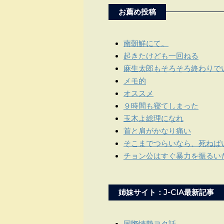
お薦め投稿
南朝鮮にて。
起きたけども一回ねる
麻生太郎もそろそろ終わりで
メモ的
オススメ
９時間も寝てしまった
玉木よ総理になれ
首と肩がかなり痛い
そこまでつらいなら、死ねば
チョン公はすぐ暴力を振るい
姉妹サイト：J-CIA最新記事
国際情勢ヨタ話