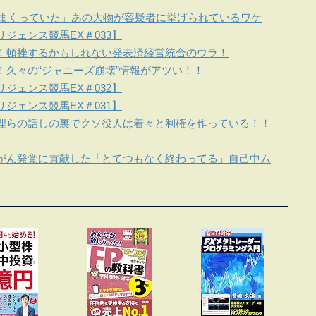
しまくっていた」あの大物が容疑者に挙げられているワケ
ジェンス競馬EX＃033】
！頓挫するかもしれない発表済経営統合のウラ！
！久々の“ジャニーズ崩壊”情報がアツい！！
ジェンス競馬EX＃032】
ジェンス競馬EX＃031】
理らの話しの裏でクソ役人は着々と利権を作っている！！
がん発覚に貢献した「とてつもなく終わってる」自己中ム