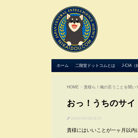
ホーム
二階堂ドットコムとは
J-CIA
HOME
>
貴様ら！俺の言うことを聞い
おっ！うちのサイ
2024/09/26 19:01
貴様にはいいことが一ヶ月以内