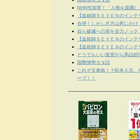
NHK性加害！「人権を蹂躙
【血統師ＳＥＶＥＮのインテリ
合併！しかし片方は死にかけ
自ら破滅への扉を全力ノック
【血統師ＳＥＶＥＮのインテリ
【血統師ＳＥＶＥＮのインテリ
どうでもいい皇室やら馬詰総
国際情勢ヨタ話
これぞ文春病！？松本人志、
ーブ！！