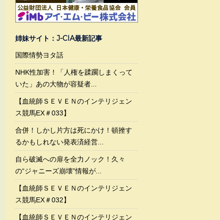
姉妹サイト：J-CIA最新記事
国際情勢ヨタ話
NHK性加害！「人権を蹂躙しまくって
いた」あの大物が容疑者...
【血統師ＳＥＶＥＮのインテリジェン
ス競馬EX＃033】
合併！しかし片方は死にかけ！頓挫す
るかもしれない発表済経営...
自ら破滅への扉を全力ノック！久々
の“ジャニーズ崩壊”情報が...
【血統師ＳＥＶＥＮのインテリジェン
ス競馬EX＃032】
【血統師ＳＥＶＥＮのインテリジェン