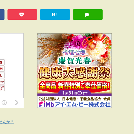
B!
せんか？