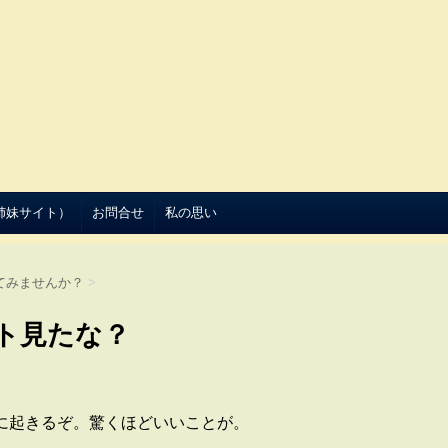
（姉妹サイト）
お問合せ
私の思い
てみませんか？
>
ト見たな？
に起きるぞ。驚くほどいいことが。