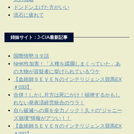
ドンドン上げた方がいい
流石に疲れて
姉妹サイト：J-CIA最新記事
国際情勢ヨタ話
NHK性加害！「人権を蹂躙しまくっていた」あ
の大物が容疑者に挙げられているワケ
【血統師ＳＥＶＥＮのインテリジェンス競馬EX
＃033】
合併！しかし片方は死にかけ！頓挫するかもし
れない発表済経営統合のウラ！
自ら破滅への扉を全力ノック！久々の“ジャニー
ズ崩壊”情報がアツい！！
【血統師ＳＥＶＥＮのインテリジェンス競馬EX
＃032】