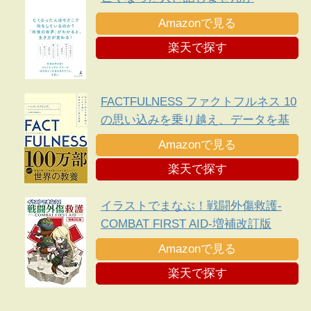
Amazonで見る
楽天で探す
FACTFULNESS ファクトフルネス 10
の思い込みを乗り越え、データを基
に世界を正しく見る習慣
Amazonで見る
楽天で探す
イラストでまなぶ！戦闘外傷救護-
COMBAT FIRST AID-増補改訂版
Amazonで見る
楽天で探す