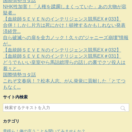
国際情勢ヨタ話
NHK性加害！「人権を蹂躙しまくっていた」あの大物が容
疑者...
【血統師ＳＥＶＥＮのインテリジェンス競馬EX＃033】
合併！しかし片方は死にかけ！頓挫するかもしれない発表
済経営...
自ら破滅への扉を全力ノック！久々の“ジャニーズ崩壊”情報
が...
【血統師ＳＥＶＥＮのインテリジェンス競馬EX＃032】
【血統師ＳＥＶＥＮのインテリジェンス競馬EX＃031】
どうでもいい皇室やら馬詰総理らの話しの裏でクソ役人は
着々と...
国際情勢ヨタ話
これぞ文春病！？松本人志、がん発覚に貢献した「とてつ
もなく...
サイト内検索
カテゴリ
貴様ら！俺の言うことを聞いてみませんか？