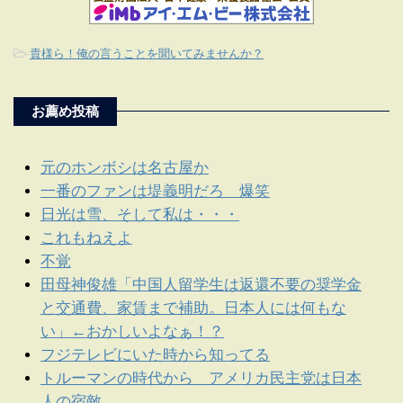
-
貴様ら！俺の言うことを聞いてみませんか？
お薦め投稿
元のホンボシは名古屋か
一番のファンは堤義明だろ 爆笑
日光は雪、そして私は・・・
これもねえよ
不覚
田母神俊雄「中国人留学生は返還不要の奨学金
と交通費、家賃まで補助。日本人には何もな
い」←おかしいよなぁ！？
フジテレビにいた時から知ってる
トルーマンの時代から アメリカ民主党は日本
人の宿敵