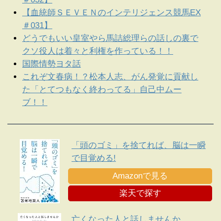
【血統師ＳＥＶＥＮのインテリジェンス競馬EX
＃031】
どうでもいい皇室やら馬詰総理らの話しの裏で
クソ役人は着々と利権を作っている！！
国際情勢ヨタ話
これぞ文春病！？松本人志、がん発覚に貢献し
た「とてつもなく終わってる」自己中ムー
ブ！！
「頭のゴミ」を捨てれば、脳は一瞬
で目覚める!
Amazonで見る
楽天で探す
亡くなった人と話しませんか