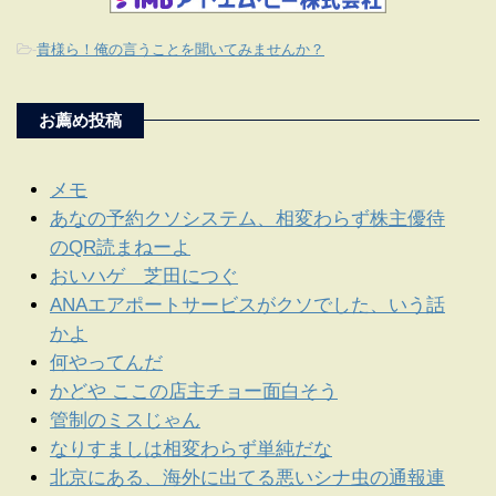
-
貴様ら！俺の言うことを聞いてみませんか？
お薦め投稿
メモ
あなの予約クソシステム、相変わらず株主優待
のQR読まねーよ
おいハゲ 芝田につぐ
ANAエアポートサービスがクソでした、いう話
かよ
何やってんだ
かどや ここの店主チョー面白そう
管制のミスじゃん
なりすましは相変わらず単純だな
北京にある、海外に出てる悪いシナ虫の通報連