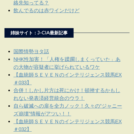
絡先知ってる？
飲んでるのは赤ワインだけど
姉妹サイト：J-CIA最新記事
国際情勢ヨタ話
NHK性加害！「人権を蹂躙しまくっていた」あ
の大物が容疑者に挙げられているワケ
【血統師ＳＥＶＥＮのインテリジェンス競馬EX
＃033】
合併！しかし片方は死にかけ！頓挫するかもし
れない発表済経営統合のウラ！
自ら破滅への扉を全力ノック！久々の“ジャニー
ズ崩壊”情報がアツい！！
【血統師ＳＥＶＥＮのインテリジェンス競馬EX
＃032】