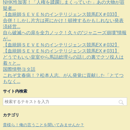
NHK性加害！「人権を蹂躙しまくっていた」あの大物が容
疑者...
【血統師ＳＥＶＥＮのインテリジェンス競馬EX＃033】
合併！しかし片方は死にかけ！頓挫するかもしれない発表
済経営...
自ら破滅への扉を全力ノック！久々の“ジャニーズ崩壊”情報
が...
【血統師ＳＥＶＥＮのインテリジェンス競馬EX＃032】
【血統師ＳＥＶＥＮのインテリジェンス競馬EX＃031】
どうでもいい皇室やら馬詰総理らの話しの裏でクソ役人は
着々と...
国際情勢ヨタ話
これぞ文春病！？松本人志、がん発覚に貢献した「とてつ
もなく...
サイト内検索
カテゴリ
貴様ら！俺の言うことを聞いてみませんか？