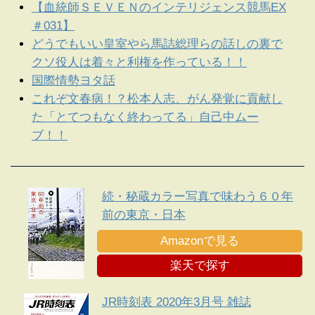
【血統師ＳＥＶＥＮのインテリジェンス競馬EX
＃031】
どうでもいい皇室やら馬詰総理らの話しの裏で
クソ役人は着々と利権を作っている！！
国際情勢ヨタ話
これぞ文春病！？松本人志、がん発覚に貢献し
た「とてつもなく終わってる」自己中ムー
ブ！！
続・秘蔵カラー写真で味わう６０年
前の東京・日本
Amazonで見る
楽天で探す
JR時刻表 2020年3月号 雑誌