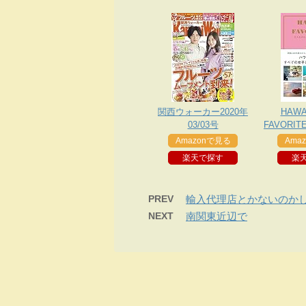
関西ウォーカー2020年
HAWAI
03/03号
FAVORI
ハワイで
Amazonで見る
Ama
楽天で探す
楽
PREV
輸入代理店とかないのか
NEXT
南関東近辺で