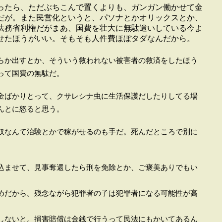
ったら、ただぶちこんで置くよりも、ガンガン働かせて金
だが。また民営化というと、パソナとかオリックスとか、
法務省利権だがまあ、国費を壮大に無駄遣いしている今よ
せたほうがいい。そもそも人件費ほぼタダなんだから。
らか出すとか、そういう救われない被害者の救済をしたほう
って国費の無駄だ。
金ばかりとって、クサレシナ虫に生活保護だしたりしてる場
んとに怒ると思う。
奴なんて治験とかで稼がせるのも手だ。死んだところで別に
込ませて、見事奪還したら刑を免除とか、ご褒美ありでもい
めだから。残念ながら犯罪者の子は犯罪者になる可能性が高
しないと。損害賠償は金銭で行うって民法にもかいてあるん