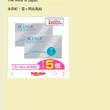
The Voice of Japan
永田町・霞ヶ関血風録