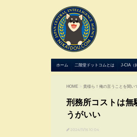
ホーム
二階堂ドットコムとは
J-CIA
HOME
>
貴様ら！俺の言うことを聞い
刑務所コストは無
うがいい
2024/11/16 10:04