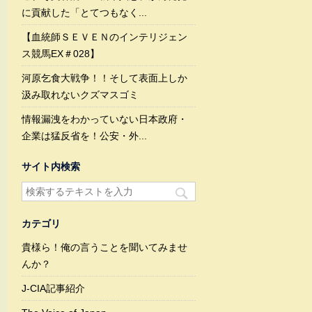
に貢献した「とてつもなく...
【血統師ＳＥＶＥＮのインテリジェン
ス競馬EX＃028】
河原乞食大戦争！！そして表面上しか
汲み取れないクズマスゴミ
情報漏洩をわかっていない日本政府・
企業は猛反省を！公安・外...
サイト内検索
カテゴリ
貴様ら！俺の言うことを聞いてみませ
んか？
J-CIA記事紹介