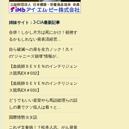
姉妹サイト：J-CIA最新記事
合併！しかし片方は死にかけ！頓挫す
るかもしれない発表済経営...
自ら破滅への扉を全力ノック！久々
の“ジャニーズ崩壊”情報が...
【血統師ＳＥＶＥＮのインテリジェン
ス競馬EX＃032】
【血統師ＳＥＶＥＮのインテリジェン
ス競馬EX＃031】
どうでもいい皇室やら馬詰総理らの話
しの裏でクソ役人は着々と...
国際情勢ヨタ話
これぞ文春病！？松本人志、がん発覚