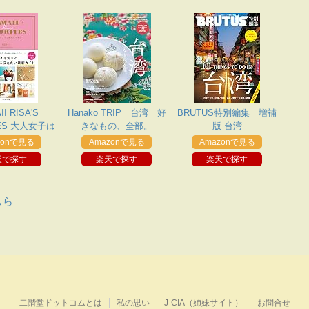
I RISA'S
Hanako TRIP 台湾 好
BRUTUS特別編集 増補
TES 大人女子は
きなもの、全部。
版 台湾
美味しく美しく
zonで見る
Amazonで見る
Amazonで見る
天で探す
楽天で探す
楽天で探す
しら
二階堂ドットコムとは
私の思い
J-CIA（姉妹サイト）
お問合せ