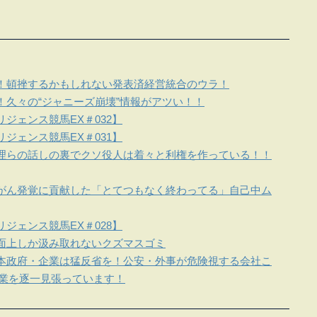
！頓挫するかもしれない発表済経営統合のウラ！
！久々の“ジャニーズ崩壊”情報がアツい！！
ジェンス競馬EX＃032】
ジェンス競馬EX＃031】
理らの話しの裏でクソ役人は着々と利権を作っている！！
がん発覚に貢献した「とてつもなく終わってる」自己中ム
ジェンス競馬EX＃028】
面上しか汲み取れないクズマスゴミ
本政府・企業は猛反省を！公安・外事が危険視する会社こ
企業を逐一見張っています！