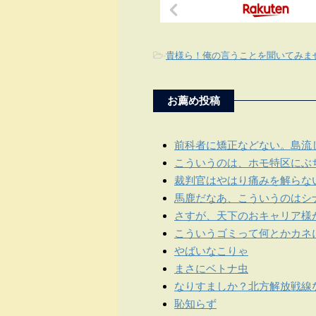
-
貴様ら！俺の言うことを聞いてみま
お薦め投稿
前科者に矯正などない。島流
こういうのは、ホモ特区にぶ
裁判官はやはり痛みを解らな
馬鹿だなあ、こういうのはシ
さすが、天下のおキャリア様
こういうゴミって何とかカネ
やばいなこりゃ
まさにベトナ虫
なりすましか？北方解放戦線
恥知らず