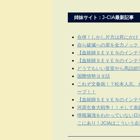
姉妹サイト：J-CIA最新記事
合併！しかし片方は死にかけ
自ら破滅への扉を全力ノック
【血統師ＳＥＶＥＮのインテリ
【血統師ＳＥＶＥＮのインテリ
どうでもいい皇室やら馬詰総
国際情勢ヨタ話
これぞ文春病！？松本人志、
ーブ！！
【血統師ＳＥＶＥＮのインテリ
河原乞食大戦争！！そして表
情報漏洩をわかっていない日
こにあり！JCIAはこういう