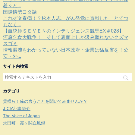
着々と...
国際情勢ヨタ話
これぞ文春病！？松本人志、がん発覚に貢献した「とてつ
もなく...
【血統師ＳＥＶＥＮのインテリジェンス競馬EX＃028】
河原乞食大戦争！！そして表面上しか汲み取れないクズマ
スゴミ
情報漏洩をわかっていない日本政府・企業は猛反省を！公
安・外...
サイト内検索
カテゴリ
貴様ら！俺の言うことを聞いてみませんか？
J-CIA記事紹介
The Voice of Japan
永田町・霞ヶ関血風録