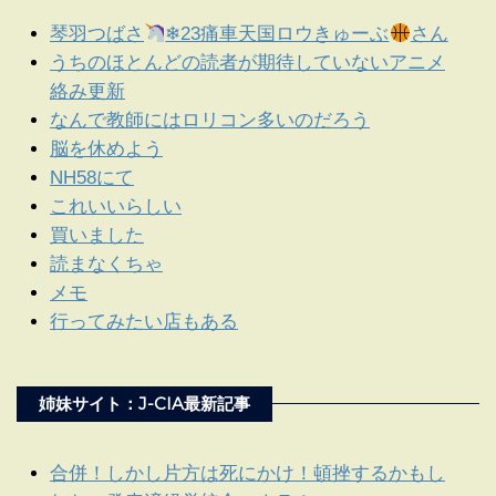
琴羽つばさ
❄23痛車天国ロウきゅーぶ
さん
うちのほとんどの読者が期待していないアニメ
絡み更新
なんで教師にはロリコン多いのだろう
脳を休めよう
NH58にて
これいいらしい
買いました
読まなくちゃ
メモ
行ってみたい店もある
姉妹サイト：J-CIA最新記事
合併！しかし片方は死にかけ！頓挫するかもし