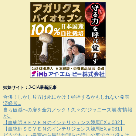
姉妹サイト：J-CIA最新記事
合併！しかし片方は死にかけ！頓挫するかもしれない発表
済経営...
自ら破滅への扉を全力ノック！久々の“ジャニーズ崩壊”情報
が...
【血統師ＳＥＶＥＮのインテリジェンス競馬EX＃032】
【血統師ＳＥＶＥＮのインテリジェンス競馬EX＃031】
どうでもいい皇室やら馬詰総理らの話しの裏でクソ役人は