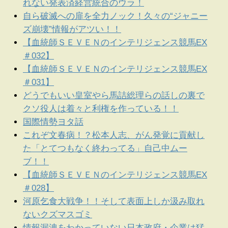
れない発表済経営統合のウラ！
自ら破滅への扉を全力ノック！久々の“ジャニー
ズ崩壊”情報がアツい！！
【血統師ＳＥＶＥＮのインテリジェンス競馬EX
＃032】
【血統師ＳＥＶＥＮのインテリジェンス競馬EX
＃031】
どうでもいい皇室やら馬詰総理らの話しの裏で
クソ役人は着々と利権を作っている！！
国際情勢ヨタ話
これぞ文春病！？松本人志、がん発覚に貢献し
た「とてつもなく終わってる」自己中ムー
ブ！！
【血統師ＳＥＶＥＮのインテリジェンス競馬EX
＃028】
河原乞食大戦争！！そして表面上しか汲み取れ
ないクズマスゴミ
情報漏洩をわかっていない日本政府・企業は猛