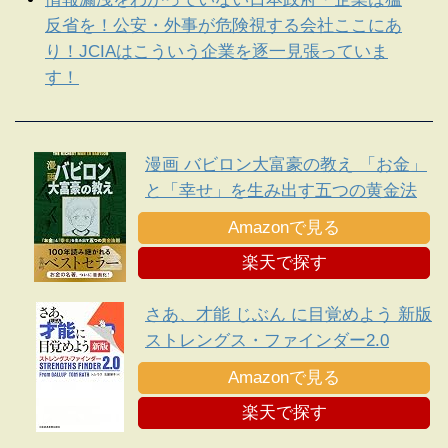
反省を！公安・外事が危険視する会社ここにあ
り！JCIAはこういう企業を逐一見張っていま
す！
漫画 バビロン大富豪の教え 「お金」
と「幸せ」を生み出す五つの黄金法
則
Amazonで見る
楽天で探す
さあ、才能 じぶん に目覚めよう 新版
ストレングス・ファインダー2.0
Amazonで見る
楽天で探す