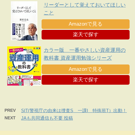
リーダーとして覚えておいてほしい
こと
Amazonで見る
楽天で探す
カラー版 一番やさしい資産運用の
教科書 資産運用勉強シリーズ
Amazonで見る
楽天で探す
PREV
SIT(警視庁の由来は捜査S 一課I 特殊班T）出動！
NEXT
JAも共同通信も不要 投稿