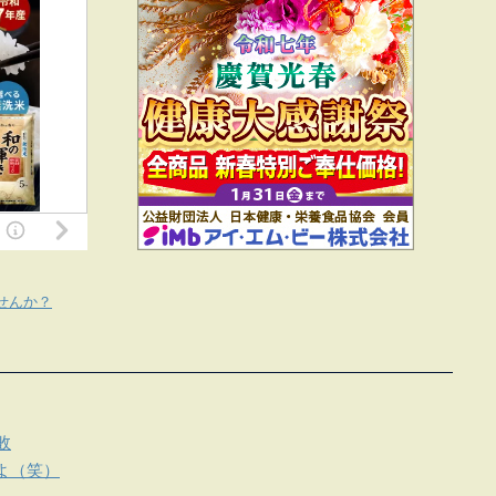
せんか？
敗
よ（笑）