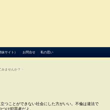
（姉妹サイト）
お問合せ
私の思い
てみませんか？
>
に立つことができない社会にした方がいい。不倫は違法で
やつは犯罪者だよ。