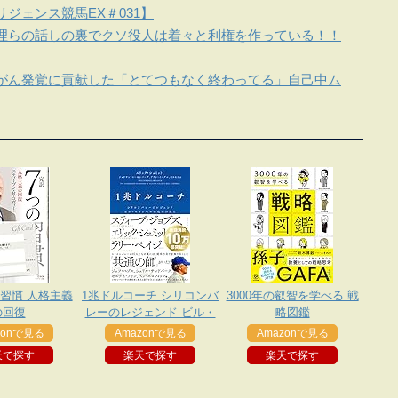
ジェンス競馬EX＃031】
理らの話しの裏でクソ役人は着々と利権を作っている！！
がん発覚に貢献した「とてつもなく終わってる」自己中ム
の習慣 人格主義
1兆ドルコーチ シリコンバ
3000年の叡智を学べる 戦
の回復
レーのレジェンド ビル・
略図鑑
キャンベルの成功の教え
zonで見る
Amazonで見る
Amazonで見る
天で探す
楽天で探す
楽天で探す