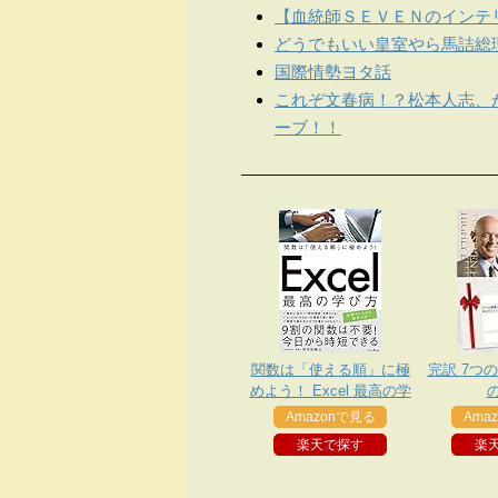
【血統師ＳＥＶＥＮのインテリ
どうでもいい皇室やら馬詰総
国際情勢ヨタ話
これぞ文春病！？松本人志、
ーブ！！
関数は「使える順」に極
完訳 7つ
めよう！ Excel 最高の学
び方 できるビジネスシリ
Amazonで見る
Ama
ーズ
楽天で探す
楽