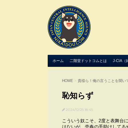
ホーム
二階堂ドットコムとは
J-CIA
HOME
>
貴様ら！俺の言うことを聞い
恥知らず
2024/12/25 18:45
こういう奴こそ、2度と表舞台
はないが、売春の手助けしてる