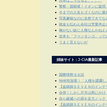
日本はこうなるよ。。。。
警察・国税発！イオンに疑惑
今までの人生もゴミなのに最
写真趣味なのに全然できてな
税金も払わん会社は営業停止
胸がない奴に人権なんかねえ
吉本も「ファンタンゴ」って
うまく言えないが
姉妹サイト：J-CIA最新記事
国際情勢ヨタ話
NHK性加害！「人権を蹂躙
【血統師ＳＥＶＥＮのインテリ
合併！しかし片方は死にかけ
自ら破滅への扉を全力ノック
【血統師ＳＥＶＥＮのインテリ