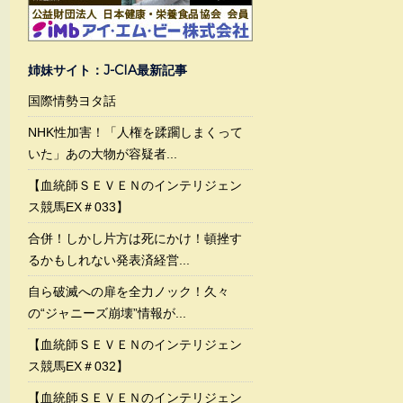
姉妹サイト：J-CIA最新記事
国際情勢ヨタ話
NHK性加害！「人権を蹂躙しまくって
いた」あの大物が容疑者...
【血統師ＳＥＶＥＮのインテリジェン
ス競馬EX＃033】
合併！しかし片方は死にかけ！頓挫す
るかもしれない発表済経営...
自ら破滅への扉を全力ノック！久々
の“ジャニーズ崩壊”情報が...
【血統師ＳＥＶＥＮのインテリジェン
ス競馬EX＃032】
【血統師ＳＥＶＥＮのインテリジェン