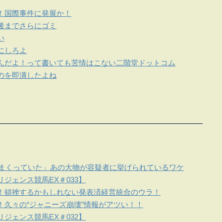
！国際事件に発展か！
後までさらにゴミ
い
にしろよ
んだよ！って書いても苦情はこない二階堂ドットコム
のを即潰したよね
しまくっていた」あの大物が容疑者に挙げられているワケ
ジェンス競馬EX＃033】
！頓挫するかもしれない発表済経営統合のウラ！
！久々の“ジャニーズ崩壊”情報がアツい！！
ジェンス競馬EX＃032】