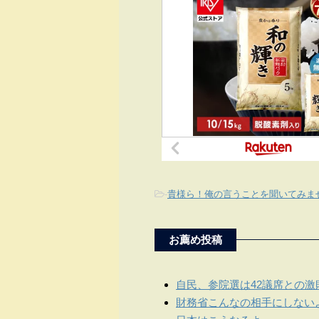
-
貴様ら！俺の言うことを聞いてみま
お薦め投稿
自民、参院選は42議席との激
財務省こんなの相手にしない