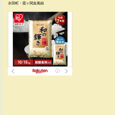
永田町・霞ヶ関血風録