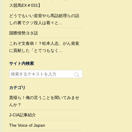
ス競馬EX＃031】
どうでもいい皇室やら馬詰総理らの話
しの裏でクソ役人は着々と...
国際情勢ヨタ話
これぞ文春病！？松本人志、がん発覚
に貢献した「とてつもなく...
サイト内検索
カテゴリ
貴様ら！俺の言うことを聞いてみませ
んか？
J-CIA記事紹介
The Voice of Japan