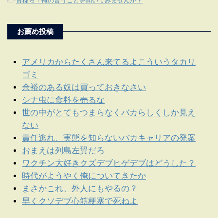
-
貴様ら！俺の言うことを聞いてみませんか？
お薦め投稿
アメリカからたくさん来てるよこういうタカリ
ゴミ
余裕のある奴は買っておきなさい
シナ虫に食料を売るな
世の中がとてもつまらなくバカらしくしか見え
ない
責任逃れ、実態を知らないバカキャリアの発案
おまえは列島左翼だろ
ワクチン大好きクズデブヒゲデブはどうした？
時代がようやく俺についてきたか
まさかこれ、外人にもやるの？
早くクソデブ心筋梗塞で死ねよ