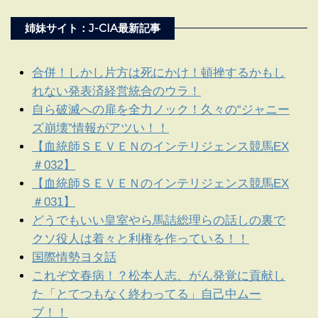
姉妹サイト：J-CIA最新記事
合併！しかし片方は死にかけ！頓挫するかもし
れない発表済経営統合のウラ！
自ら破滅への扉を全力ノック！久々の“ジャニー
ズ崩壊”情報がアツい！！
【血統師ＳＥＶＥＮのインテリジェンス競馬EX
＃032】
【血統師ＳＥＶＥＮのインテリジェンス競馬EX
＃031】
どうでもいい皇室やら馬詰総理らの話しの裏で
クソ役人は着々と利権を作っている！！
国際情勢ヨタ話
これぞ文春病！？松本人志、がん発覚に貢献し
た「とてつもなく終わってる」自己中ムー
ブ！！