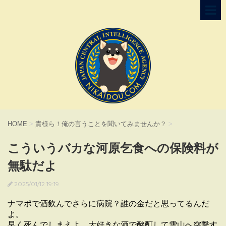
HOME
>
貴様ら！俺の言うことを聞いてみませんか？
>
こういうバカな河原乞食への保険料が
無駄だよ
2025/01/12 19:19
ナマポで酒飲んでさらに病院？誰の金だと思ってるんだ
よ。
早く死んでしまえよ。大好きな酒で酩酊して雪山へ突撃す