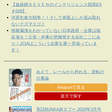
【血統師ＳＥＶＥＮのインテリジェンス競馬EX
＃028】
河原乞食大戦争！！そして表面上しか汲み取れ
ないクズマスゴミ
情報漏洩をわかっていない日本政府・企業は猛
反省を！公安・外事が危険視する会社ここにあ
り！JCIAはこういう企業を逐一見張っていま
す！
あえて、レールから外れる。逆転の
仕事論
Amazonで見る
楽天で探す
実話BUNKA超タブー 2020年3月号