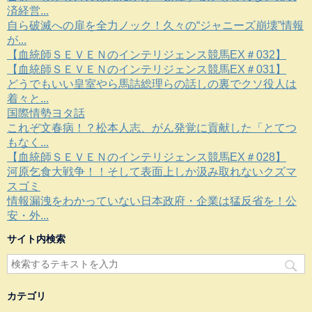
済経営...
自ら破滅への扉を全力ノック！久々の“ジャニーズ崩壊”情報
が...
【血統師ＳＥＶＥＮのインテリジェンス競馬EX＃032】
【血統師ＳＥＶＥＮのインテリジェンス競馬EX＃031】
どうでもいい皇室やら馬詰総理らの話しの裏でクソ役人は
着々と...
国際情勢ヨタ話
これぞ文春病！？松本人志、がん発覚に貢献した「とてつ
もなく...
【血統師ＳＥＶＥＮのインテリジェンス競馬EX＃028】
河原乞食大戦争！！そして表面上しか汲み取れないクズマ
スゴミ
情報漏洩をわかっていない日本政府・企業は猛反省を！公
安・外...
サイト内検索
カテゴリ