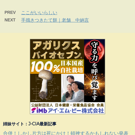
PREV
ここがいいらしい
NEXT
手搗きつきたて餅｜老舗 中納言
姉妹サイト：J-CIA最新記事
合併！しかし片方は死にかけ！頓挫するかもしれない発表