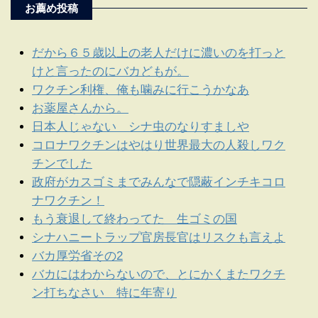
お薦め投稿
だから６５歳以上の老人だけに濃いのを打っと
けと言ったのにバカどもが。
ワクチン利権、俺も噛みに行こうかなあ
お薬屋さんから。
日本人じゃない シナ虫のなりすましや
コロナワクチンはやはり世界最大の人殺しワク
チンでした
政府がカスゴミまでみんなで隠蔽インチキコロ
ナワクチン！
もう衰退して終わってた 生ゴミの国
シナハニートラップ官房長官はリスクも言えよ
バカ厚労省その2
バカにはわからないので、とにかくまたワクチ
ン打ちなさい 特に年寄り