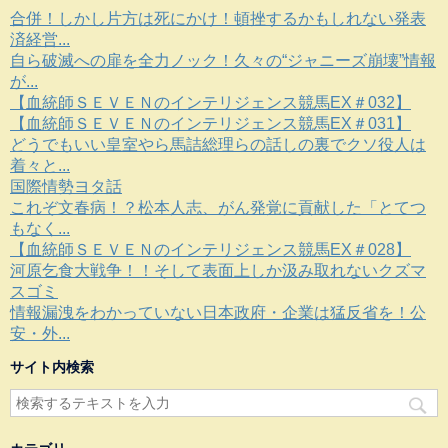
合併！しかし片方は死にかけ！頓挫するかもしれない発表
済経営...
自ら破滅への扉を全力ノック！久々の“ジャニーズ崩壊”情報
が...
【血統師ＳＥＶＥＮのインテリジェンス競馬EX＃032】
【血統師ＳＥＶＥＮのインテリジェンス競馬EX＃031】
どうでもいい皇室やら馬詰総理らの話しの裏でクソ役人は
着々と...
国際情勢ヨタ話
これぞ文春病！？松本人志、がん発覚に貢献した「とてつ
もなく...
【血統師ＳＥＶＥＮのインテリジェンス競馬EX＃028】
河原乞食大戦争！！そして表面上しか汲み取れないクズマ
スゴミ
情報漏洩をわかっていない日本政府・企業は猛反省を！公
安・外...
サイト内検索