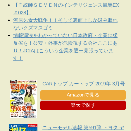
【血統師ＳＥＶＥＮのインテリジェンス競馬EX
＃028】
河原乞食大戦争！！そして表面上しか汲み取れ
ないクズマスゴミ
情報漏洩をわかっていない日本政府・企業は猛
反省を！公安・外事が危険視する会社ここにあ
り！JCIAはこういう企業を逐一見張っていま
す！
CARトップ カートップ 2019年 3月号
Amazonで見る
楽天で探す
ニューモデル速報 第591弾 トヨタ ヤ