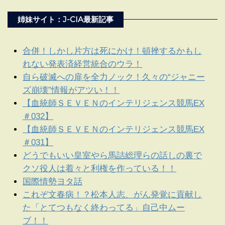
姉妹サイト：J-CIA最新記事
合併！しかし片方は死にかけ！頓挫するかもし
れない発表済経営統合のウラ！
自ら破滅への扉を全力ノック！久々の“ジャニー
ズ崩壊”情報がアツい！！
【血統師ＳＥＶＥＮのインテリジェンス競馬EX
＃032】
【血統師ＳＥＶＥＮのインテリジェンス競馬EX
＃031】
どうでもいい皇室やら馬詰総理らの話しの裏で
クソ役人は着々と利権を作っている！！
国際情勢ヨタ話
これぞ文春病！？松本人志、がん発覚に貢献し
た「とてつもなく終わってる」自己中ムー
ブ！！