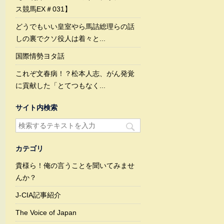
ス競馬EX＃031】
どうでもいい皇室やら馬詰総理らの話
しの裏でクソ役人は着々と...
国際情勢ヨタ話
これぞ文春病！？松本人志、がん発覚
に貢献した「とてつもなく...
サイト内検索
カテゴリ
貴様ら！俺の言うことを聞いてみませ
んか？
J-CIA記事紹介
The Voice of Japan