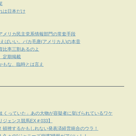
笑
れは日本だけ
アメリカ民主党系情報部門の常套手段
えばいい。バカ毛唐(アメリカ人)の本音
資比率三割あるのよ
 定期掲載
かもな、臨時とは言え
しまくっていた」あの大物が容疑者に挙げられているワケ
ジェンス競馬EX＃033】
！頓挫するかもしれない発表済経営統合のウラ！
！久々の“ジャニーズ崩壊”情報がアツい！！