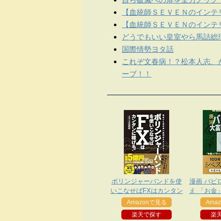
【血統師ＳＥＶＥＮのインテリ
【血統師ＳＥＶＥＮのインテリ
どうでもいい皇室やら馬詰総
国際情勢ヨタ話
これぞ文春病！？松本人志、
ーブ！！
ボリンジャーバンドを使
漫画 バビ
いこなせばFXはカンタン
え 「お金
に稼げる！2019年最新版
生み出す
Amazonで見る
Ama
楽天で探す
楽