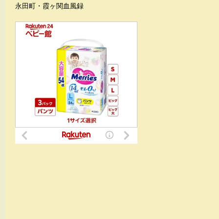
永田町・霞ヶ関血風録