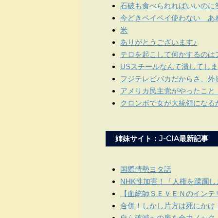
石破も食べられればいいのに
今どきペイペイ使わない あ
米
ありがとうございます♪
テロを起こして何かするのは
USスチールなんて潰してしま
フジテレビバカだからさ、外
アメリカ民主党がやったこと
クロンボで女が大統領になる
姉妹サイト：J-CIA最新記事
国際情勢ヨタ話
NHK性加害！「人権を蹂躙
【血統師ＳＥＶＥＮのインテリ
合併！しかし片方は死にかけ
自ら破滅への扉を全力ノック