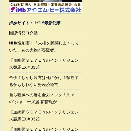
姉妹サイト：J-CIA最新記事
国際情勢ヨタ話
NHK性加害！「人権を蹂躙しまくって
いた」あの大物が容疑者...
【血統師ＳＥＶＥＮのインテリジェン
ス競馬EX＃033】
合併！しかし片方は死にかけ！頓挫す
るかもしれない発表済経営...
自ら破滅への扉を全力ノック！久々
の“ジャニーズ崩壊”情報が...
【血統師ＳＥＶＥＮのインテリジェン
ス競馬EX＃032】
【血統師ＳＥＶＥＮのインテリジェン