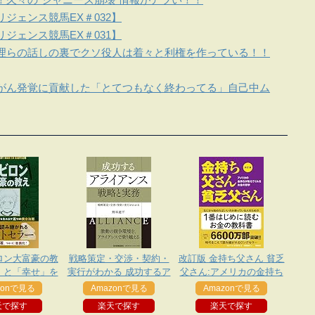
ジェンス競馬EX＃032】
ジェンス競馬EX＃031】
理らの話しの裏でクソ役人は着々と利権を作っている！！
がん発覚に貢献した「とてつもなく終わってる」自己中ム
ロン大富豪の教
戦略策定・交渉・契約・
改訂版 金持ち父さん 貧乏
」と「幸せ」を
実行がわかる 成功するア
父さん:アメリカの金持ち
五つの黄金法則
ライアンス 戦略と実務
が教えてくれるお金の哲
zonで見る
Amazonで見る
Amazonで見る
学
天で探す
楽天で探す
楽天で探す