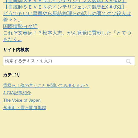
【血統師ＳＥＶＥＮのインテリジェンス競馬EX＃032】
【血統師ＳＥＶＥＮのインテリジェンス競馬EX＃031】
どうでもいい皇室やら馬詰総理らの話しの裏でクソ役人は
着々と...
国際情勢ヨタ話
これぞ文春病！？松本人志、がん発覚に貢献した「とてつ
もなく...
サイト内検索
カテゴリ
貴様ら！俺の言うことを聞いてみませんか？
J-CIA記事紹介
The Voice of Japan
永田町・霞ヶ関血風録