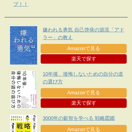
ブ！！
嫌われる勇気 自己啓発の源流「アド
ラー」の教え
Amazonで見る
楽天で探す
10年後、後悔しないための自分の道
の選び方
Amazonで見る
楽天で探す
3000年の叡智を学べる 戦略図鑑
Amazonで見る