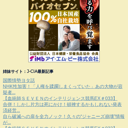
姉妹サイト：J-CIA最新記事
国際情勢ヨタ話
NHK性加害！「人権を蹂躙しまくっていた」あの大物が容
疑者...
【血統師ＳＥＶＥＮのインテリジェンス競馬EX＃033】
合併！しかし片方は死にかけ！頓挫するかもしれない発表
済経営...
自ら破滅への扉を全力ノック！久々の“ジャニーズ崩壊”情報
が...