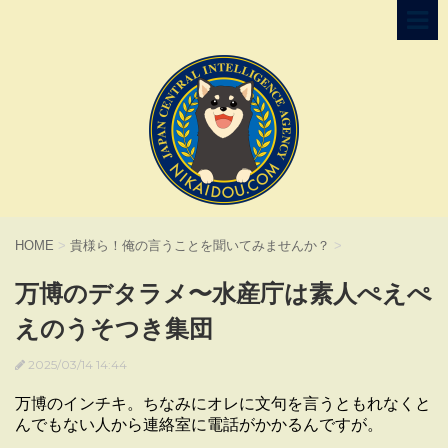
HOME
>
貴様ら！俺の言うことを聞いてみませんか？
>
万博のデタラメ〜水産庁は素人ぺえぺ
えのうそつき集団
2025/03/14 14:44
万博のインチキ。ちなみにオレに文句を言うともれなくと
んでもない人から連絡室に電話がかかるんですが。