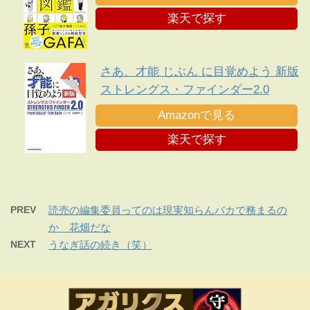
楽天で探す
さあ、才能 じぶん に目覚めよう 新版
ストレングス・ファインダー2.0
Amazonで見る
楽天で探す
PREV
読売の編集委員ってのは現実知らんバカで務まるの
か 花畑だな
NEXT
うなぎ話の続き（笑）