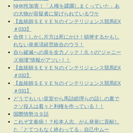
NHK性加害！「人権を蹂躙しまくっていた」あ
の大物が容疑者に挙げられているワケ
【血統師ＳＥＶＥＮのインテリジェンス競馬EX
＃033】
合併！しかし片方は死にかけ！頓挫するかもし
れない発表済経営統合のウラ！
自ら破滅への扉を全力ノック！久々の“ジャニー
ズ崩壊”情報がアツい！！
【血統師ＳＥＶＥＮのインテリジェンス競馬EX
＃032】
【血統師ＳＥＶＥＮのインテリジェンス競馬EX
＃031】
どうでもいい皇室やら馬詰総理らの話しの裏で
クソ役人は着々と利権を作っている！！
国際情勢ヨタ話
これぞ文春病！？松本人志、がん発覚に貢献し
た「とてつもなく終わってる」自己中ムー