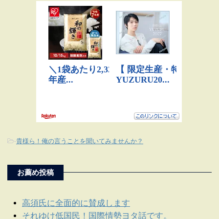
-
貴様ら！俺の言うことを聞いてみませんか？
お薦め投稿
高須氏に全面的に賛成します
それゆけ低国民！国際情勢ヨタ話です。