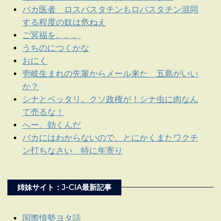
バカ医者 ロスバスタチンもロバスタチン混同
する程度の奴は危ねえ
ご冥福を。。。
うちのにつくかな
おにく
壱岐生まれの先輩からメール来た 五島がいい
か？
シナとベッタリ。クソ政権が！シナ虫に肉なん
て売るな！
へー、効くんだ
バカにはわからないので、とにかくまたワクチ
ン打ちなさい 特に年寄り
姉妹サイト：J-CIA最新記事
国際情勢ヨタ話