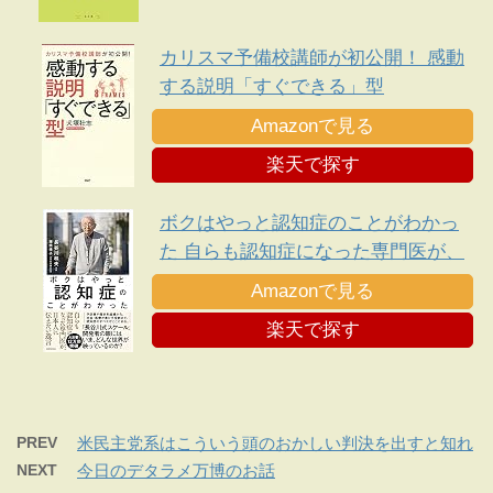
カリスマ予備校講師が初公開！ 感動
する説明「すぐできる」型
Amazonで見る
楽天で探す
ボクはやっと認知症のことがわかっ
た 自らも認知症になった専門医が、
日本人に伝えたい遺言
Amazonで見る
楽天で探す
PREV
米民主党系はこういう頭のおかしい判決を出すと知れ
NEXT
今日のデタラメ万博のお話