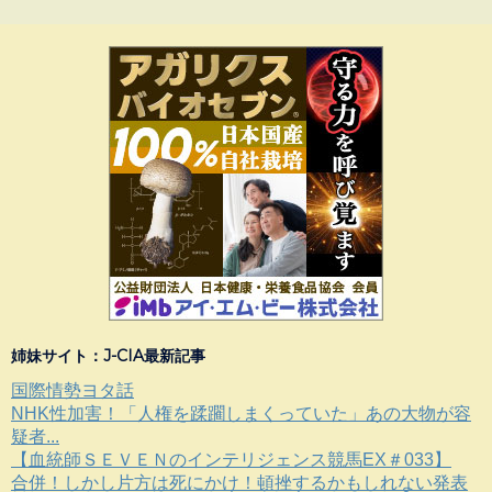
姉妹サイト：J-CIA最新記事
国際情勢ヨタ話
NHK性加害！「人権を蹂躙しまくっていた」あの大物が容
疑者...
【血統師ＳＥＶＥＮのインテリジェンス競馬EX＃033】
合併！しかし片方は死にかけ！頓挫するかもしれない発表