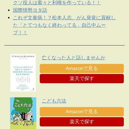
クソ役人は着々と利権を作っている！！
国際情勢ヨタ話
これぞ文春病！？松本人志、がん発覚に貢献し
た「とてつもなく終わってる」自己中ムー
ブ！！
亡くなった人と話しませんか
Amazonで見る
楽天で探す
こども六法
Amazonで見る
楽天で探す