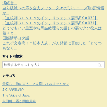
済経営...
自ら破滅への扉を全力ノック！久々の“ジャニーズ崩壊”情報
が...
【血統師ＳＥＶＥＮのインテリジェンス競馬EX＃032】
【血統師ＳＥＶＥＮのインテリジェンス競馬EX＃031】
どうでもいい皇室やら馬詰総理らの話しの裏でクソ役人は
着々と...
国際情勢ヨタ話
これぞ文春病！？松本人志、がん発覚に貢献した「とてつ
もなく...
サイト内検索
カテゴリ
貴様ら！俺の言うことを聞いてみませんか？
J-CIA記事紹介
The Voice of Japan
永田町・霞ヶ関血風録