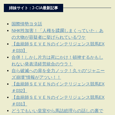
姉妹サイト：J-CIA最新記事
国際情勢ヨタ話
NHK性加害！「人権を蹂躙しまくっていた」あ
の大物が容疑者に挙げられているワケ
【血統師ＳＥＶＥＮのインテリジェンス競馬EX
＃033】
合併！しかし片方は死にかけ！頓挫するかもし
れない発表済経営統合のウラ！
自ら破滅への扉を全力ノック！久々の“ジャニー
ズ崩壊”情報がアツい！！
【血統師ＳＥＶＥＮのインテリジェンス競馬EX
＃032】
【血統師ＳＥＶＥＮのインテリジェンス競馬EX
＃031】
どうでもいい皇室やら馬詰総理らの話しの裏で