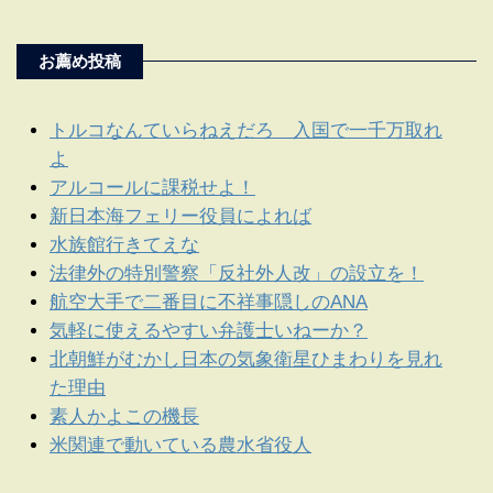
お薦め投稿
トルコなんていらねえだろ 入国で一千万取れ
よ
アルコールに課税せよ！
新日本海フェリー役員によれば
水族館行きてえな
法律外の特別警察「反社外人改」の設立を！
航空大手で二番目に不祥事隠しのANA
気軽に使えるやすい弁護士いねーか？
北朝鮮がむかし日本の気象衛星ひまわりを見れ
た理由
素人かよこの機長
米関連で動いている農水省役人