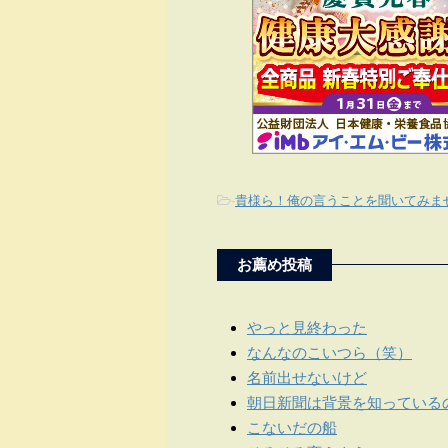
-
貴様ら！俺の言うことを聞いてみま
お薦め投稿
やっと見終わった
なんなのこいつら（笑）
名前出せないけど
朝日新聞は背景を知っている
こないだの船