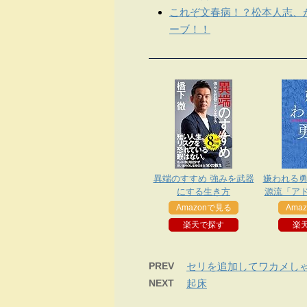
これぞ文春病！？松本人志、
ーブ！！
異端のすすめ 強みを武器
嫌われる勇
にする生き方
源流「ア
Amazonで見る
Ama
楽天で探す
楽
PREV
セリを追加してワカメし
NEXT
起床