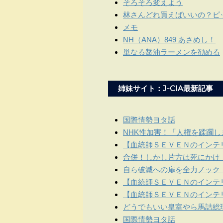
そろそろ変えよう
林さんどれ買えばいいの？ピ
メモ
NH（ANA）849 あさめし！
単なる醤油ラーメンを勧める
姉妹サイト：J-CIA最新記事
国際情勢ヨタ話
NHK性加害！「人権を蹂躙
【血統師ＳＥＶＥＮのインテリ
合併！しかし片方は死にかけ
自ら破滅への扉を全力ノック
【血統師ＳＥＶＥＮのインテリ
【血統師ＳＥＶＥＮのインテリ
どうでもいい皇室やら馬詰総
国際情勢ヨタ話