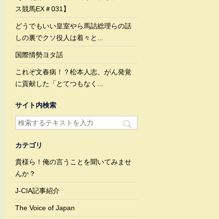
ス競馬EX＃031】
どうでもいい皇室やら馬詰総理らの話
しの裏でクソ役人は着々と...
国際情勢ヨタ話
これぞ文春病！？松本人志、がん発覚
に貢献した「とてつもなく...
サイト内検索
カテゴリ
貴様ら！俺の言うことを聞いてみませ
んか？
J-CIA記事紹介
The Voice of Japan