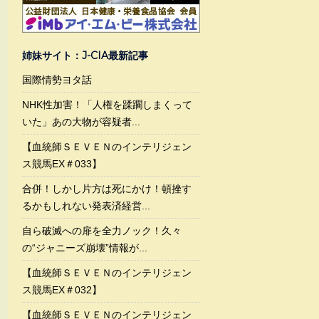
姉妹サイト：J-CIA最新記事
国際情勢ヨタ話
NHK性加害！「人権を蹂躙しまくって
いた」あの大物が容疑者...
【血統師ＳＥＶＥＮのインテリジェン
ス競馬EX＃033】
合併！しかし片方は死にかけ！頓挫す
るかもしれない発表済経営...
自ら破滅への扉を全力ノック！久々
の“ジャニーズ崩壊”情報が...
【血統師ＳＥＶＥＮのインテリジェン
ス競馬EX＃032】
【血統師ＳＥＶＥＮのインテリジェン