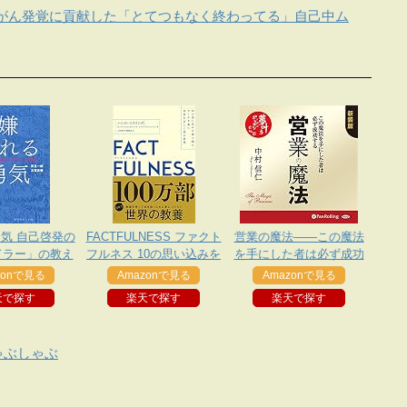
がん発覚に貢献した「とてつもなく終わってる」自己中ム
気 自己啓発の
FACTFULNESS ファクト
営業の魔法――この魔法
ドラー」の教え
フルネス 10の思い込みを
を手にした者は必ず成功
乗り越え、データを基に
する
zonで見る
Amazonで見る
Amazonで見る
世界を正しく見る習慣
天で探す
楽天で探す
楽天で探す
ゃぶしゃぶ