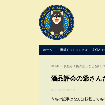
ホーム
二階堂ドットコムとは
J-CIA
HOME
>
貴様ら！俺の言うことを聞い
酒品評会の爺さん
2025/03/21 18:28
うちの記事はなんぼ転載しても