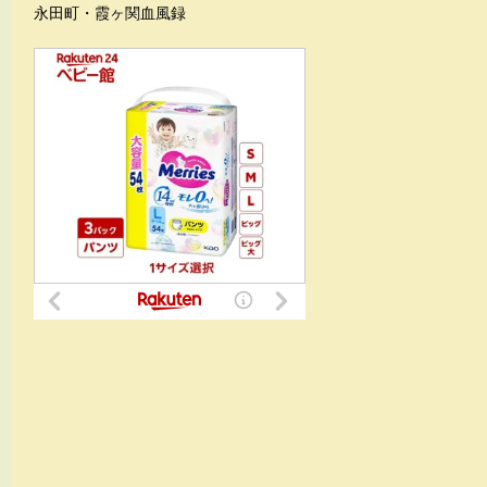
永田町・霞ヶ関血風録