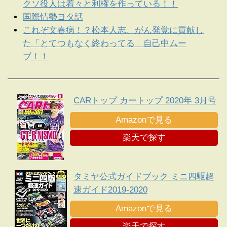
クソ役人は着々と利権を作っている！！
国際情勢ヨタ話
これぞ文春病！？松本人志、がん発覚に貢献し
た「とてつもなく終わってる」自己中ムー
ブ！！
CARトップ カートップ 2020年 3月号
Amazonで見る
楽天で探す
タミヤ公式ガイドブック ミニ四駆超
速ガイド2019-2020
Amazonで見る
楽天で探す