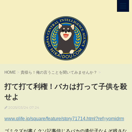
HOME
>
貴様ら！俺の言うことを聞いてみませんか？
>
打て打て利権！バカは打って子供を殺
せよ
2025/03/24 07:24
www.qlife.jp/square/feature/story71714.html?ref=yomidrm
ゴミクズが書くクソ記事信じるバカの遺伝子なんぞ残さな