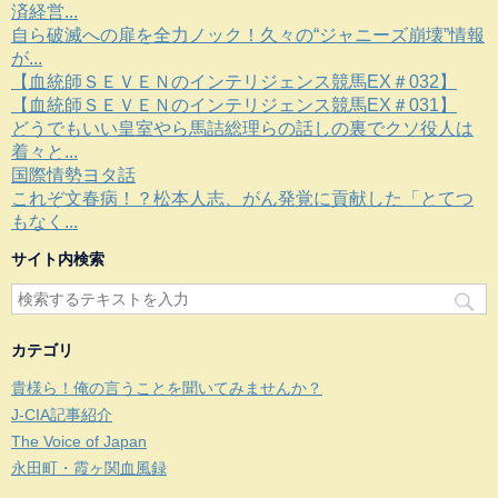
済経営...
自ら破滅への扉を全力ノック！久々の“ジャニーズ崩壊”情報
が...
【血統師ＳＥＶＥＮのインテリジェンス競馬EX＃032】
【血統師ＳＥＶＥＮのインテリジェンス競馬EX＃031】
どうでもいい皇室やら馬詰総理らの話しの裏でクソ役人は
着々と...
国際情勢ヨタ話
これぞ文春病！？松本人志、がん発覚に貢献した「とてつ
もなく...
サイト内検索
カテゴリ
貴様ら！俺の言うことを聞いてみませんか？
J-CIA記事紹介
The Voice of Japan
永田町・霞ヶ関血風録