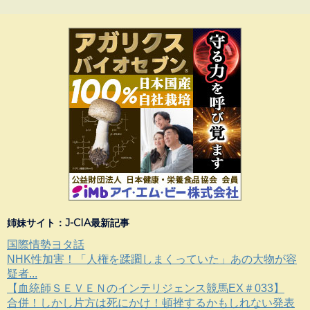
姉妹サイト：J-CIA最新記事
国際情勢ヨタ話
NHK性加害！「人権を蹂躙しまくっていた」あの大物が容
疑者...
【血統師ＳＥＶＥＮのインテリジェンス競馬EX＃033】
合併！しかし片方は死にかけ！頓挫するかもしれない発表