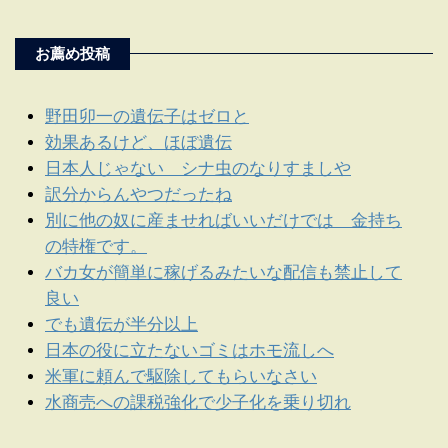
お薦め投稿
野田卯一の遺伝子はゼロと
効果あるけど、ほぼ遺伝
日本人じゃない シナ虫のなりすましや
訳分からんやつだったね
別に他の奴に産ませればいいだけでは 金持ち
の特権です。
バカ女が簡単に稼げるみたいな配信も禁止して
良い
でも遺伝が半分以上
日本の役に立たないゴミはホモ流しへ
米軍に頼んで駆除してもらいなさい
水商売への課税強化で少子化を乗り切れ