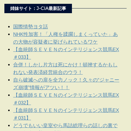
姉妹サイト：J-CIA最新記事
国際情勢ヨタ話
NHK性加害！「人権を蹂躙しまくっていた」あ
の大物が容疑者に挙げられているワケ
【血統師ＳＥＶＥＮのインテリジェンス競馬EX
＃033】
合併！しかし片方は死にかけ！頓挫するかもし
れない発表済経営統合のウラ！
自ら破滅への扉を全力ノック！久々の“ジャニー
ズ崩壊”情報がアツい！！
【血統師ＳＥＶＥＮのインテリジェンス競馬EX
＃032】
【血統師ＳＥＶＥＮのインテリジェンス競馬EX
＃031】
どうでもいい皇室やら馬詰総理らの話しの裏で