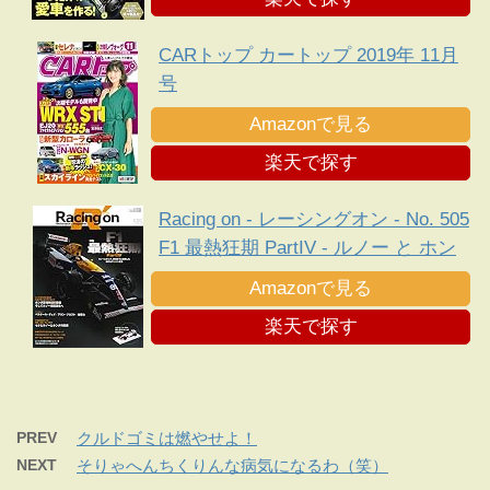
CARトップ カートップ 2019年 11月
号
Amazonで見る
楽天で探す
Racing on - レーシングオン - No. 505
F1 最熱狂期 PartIV - ルノー と ホン
ダ 、新規定下に勃発した熾烈な エン
Amazonで見る
ジン 戦争 -
楽天で探す
PREV
クルドゴミは燃やせよ！
NEXT
そりゃへんちくりんな病気になるわ（笑）