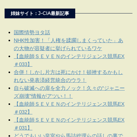
姉妹サイト：J-CIA最新記事
国際情勢ヨタ話
NHK性加害！「人権を蹂躙しまくっていた」あ
の大物が容疑者に挙げられているワケ
【血統師ＳＥＶＥＮのインテリジェンス競馬EX
＃033】
合併！しかし片方は死にかけ！頓挫するかもし
れない発表済経営統合のウラ！
自ら破滅への扉を全力ノック！久々の“ジャニー
ズ崩壊”情報がアツい！！
【血統師ＳＥＶＥＮのインテリジェンス競馬EX
＃032】
【血統師ＳＥＶＥＮのインテリジェンス競馬EX
＃031】
どうでもいい皇室やら馬詰総理らの話しの裏で