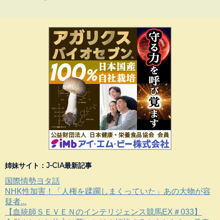
姉妹サイト：J-CIA最新記事
国際情勢ヨタ話
NHK性加害！「人権を蹂躙しまくっていた」あの大物が容
疑者...
【血統師ＳＥＶＥＮのインテリジェンス競馬EX＃033】