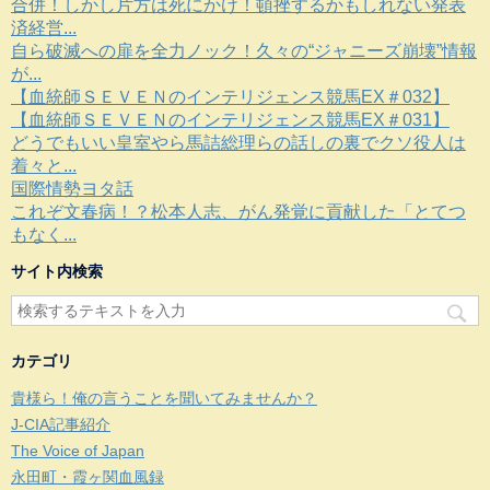
合併！しかし片方は死にかけ！頓挫するかもしれない発表
済経営...
自ら破滅への扉を全力ノック！久々の“ジャニーズ崩壊”情報
が...
【血統師ＳＥＶＥＮのインテリジェンス競馬EX＃032】
【血統師ＳＥＶＥＮのインテリジェンス競馬EX＃031】
どうでもいい皇室やら馬詰総理らの話しの裏でクソ役人は
着々と...
国際情勢ヨタ話
これぞ文春病！？松本人志、がん発覚に貢献した「とてつ
もなく...
サイト内検索
カテゴリ
貴様ら！俺の言うことを聞いてみませんか？
J-CIA記事紹介
The Voice of Japan
永田町・霞ヶ関血風録