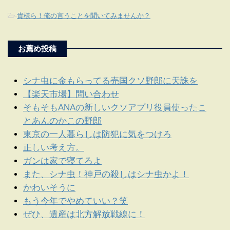
-
貴様ら！俺の言うことを聞いてみませんか？
お薦め投稿
シナ虫に金もらってる売国クソ野郎に天誅を
【楽天市場】問い合わせ
そもそもANAの新しいクソアプリ役員使ったこ
とあんのかこの野郎
東京の一人暮らしは防犯に気をつけろ
正しい考え方。
ガンは家で寝てろよ
また、シナ虫！神戸の殺しはシナ虫かよ！
かわいそうに
もう今年でやめていい？笑
ぜひ、遺産は北方解放戦線に！