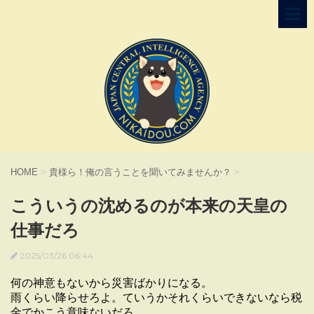
HOME
>
貴様ら！俺の言うことを聞いてみませんか？
>
こういうの沈めるのが本来の天皇の
仕事だろ
2025/03/26 06:44
何の神意もないから災害ばかりになる。
雨くらい降らせろよ。ていうかそれくらいできないなら税
金でかこう意味ないだろ。