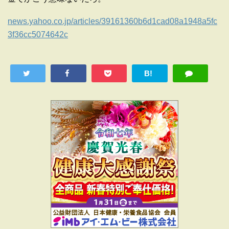
news.yahoo.co.jp/articles/39161360b6d1cad08a1948a5fc
3f36cc5074642c
B!